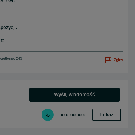
eniowo.
pozycji.
ta!
ietlenia: 243
Zgłoś
Wyślij wiadomość
Pokaż
xxx xxx xxx