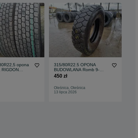
80R22,5 opona
315/80R22.5 OPONA
31
na RIGDON
BUDOWLANA Romb 9-
MI
Revito 418 bieżnik 100%
12mm
13
450 zł
530
Oleśnica, Oleśnica
Ole
13 lipca 2026
01 