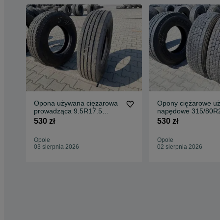
Opona używana ciężarowa
Opony ciężarowe u
prowadząca 9.5R17.5
napędowe 315/80R
HANKOOK SMART FLEX
TRAZANO TRANS D
530 zł
530 zł
AH11 / 12mm
13mm
Opole
Opole
03 sierpnia 2026
02 sierpnia 2026