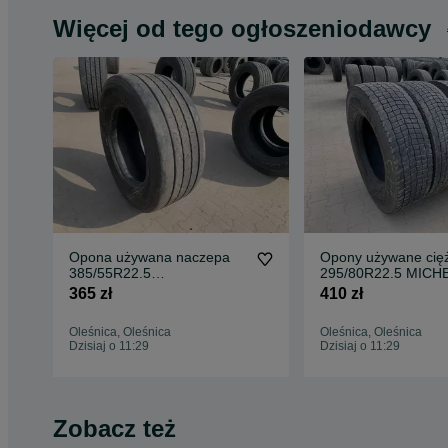
Więcej od tego ogłoszeniodawcy
Opona używana naczepa
Opony używane cię
385/55R22.5
295/80R22.5 MICHE
CONTINENTAL CONTI
MULTIWAY 3D XDE 
365 zł
410 zł
HYBRID HT3+ 7-8mm
10mm
Oleśnica, Oleśnica
Oleśnica, Oleśnica
Dzisiaj o 11:29
Dzisiaj o 11:29
Zobacz też