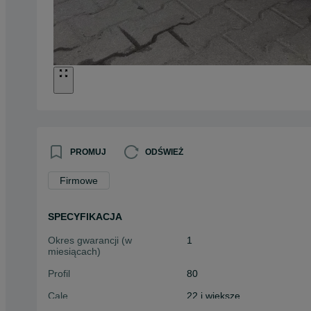
PROMUJ
ODŚWIEŻ
Firmowe
SPECYFIKACJA
Okres gwarancji (w
1
miesiącach)
Profil
80
Cale
22 i większe