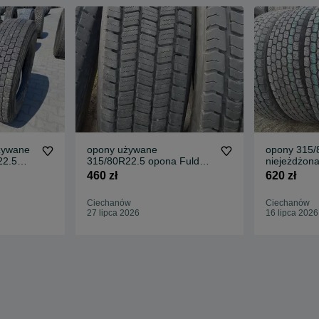
żywane
opony używane
opony 315/
22.5
315/80R22.5 opona Fulda
niejeżdżo
24 /
Winterforce 2021r stan bdb
460 zł
620 zł
Ciechanów
Ciechanów
27 lipca 2026
16 lipca 2026