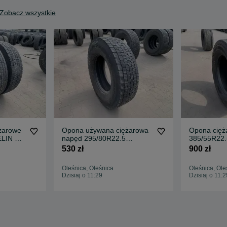
Zobacz wszystkie
żarowe
Opona używana ciężarowa
Opona cięż
LIN X
napęd 295/80R22.5
385/55R22.
7-
MICHELIN XDN2 GRIP / 8-
CONTINEN
530 zł
900 zł
12mm
HYBRID HT
Oleśnica, Oleśnica
Oleśnica, Ole
Dzisiaj o 11:29
Dzisiaj o 11:2