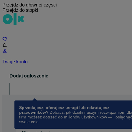
Przejdź do głównej części
Przejdź do stopki
Czat
Twoje konto
Dodaj ogłoszenie
Dla biznesu
opens in a new tab
Sprzedajesz, oferujesz usługi lub rekrutujesz
pracowników?
Zobacz, jak dzięki naszym rozwiązaniom dl
firm możesz dotrzeć do milionów użytkowników — i osiągną
swoje cele.