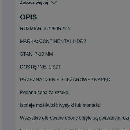
Zobacz więcej
Stan
Używane
Typ
Całoroczne
OPIS
Pojazd
Ciężarowe
ROZMIAR: 315/80R22.5
Szerokość
315
MARKA: CONTINENTAL HDR2
STAN: 7-10 MM
DOSTĘPNE: 1 SZT
PRZEZNACZENIE: CIĘŻAROWE / NAPĘD
Podana cena za sztukę.
Istnieje możliwość wysyłki lub montażu.
Wszystkie oferowane opony objęte są gwarancją roz