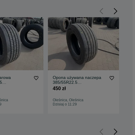
arowa
Opona używana naczepa
Op
5
385/55R22.5
na
TAL CONTI
CONTINENTAL CONTI
MI
450 zł
610
3 SR / 12-13mm
HYBRID HT3+ 7-9mm
14
śnica
Oleśnica, Oleśnica
Ole
9
Dzisiaj o 11:29
Dzis