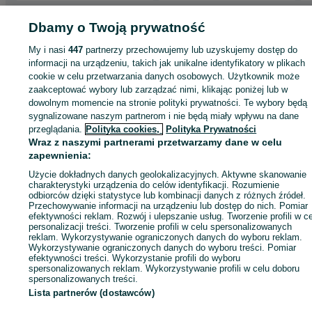
Strona główna
Dbamy o Twoją prywatność
Motoryzacja
Opony i Felgi
Opony
Opony - Dolnośląskie
Opony - Oleśnica
Opony - Oleśnica
My i nasi
447
partnerzy przechowujemy lub uzyskujemy dostęp do
informacji na urządzeniu, takich jak unikalne identyfikatory w plikach
KATEGORIA
cookie w celu przetwarzania danych osobowych. Użytkownik może
zaakceptować wybory lub zarządzać nimi, klikając poniżej lub w
dowolnym momencie na stronie polityki prywatności. Te wybory będą
ID:
859969280
Wyświetlenia: 2
sygnalizowane naszym partnerom i nie będą miały wpływu na dane
przeglądania.
Polityka cookies,
Polityka Prywatności
Wraz z naszymi partnerami przetwarzamy dane w celu
Zadzwoń / SMS
Wyślij wiadomość
zapewnienia:
Użycie dokładnych danych geolokalizacyjnych. Aktywne skanowanie
charakterystyki urządzenia do celów identyfikacji. Rozumienie
odbiorców dzięki statystyce lub kombinacji danych z różnych źródeł.
Przechowywanie informacji na urządzeniu lub dostęp do nich. Pomiar
efektywności reklam. Rozwój i ulepszanie usług. Tworzenie profili w c
personalizacji treści. Tworzenie profili w celu spersonalizowanych
reklam. Wykorzystywanie ograniczonych danych do wyboru reklam.
Wykorzystywanie ograniczonych danych do wyboru treści. Pomiar
efektywności treści. Wykorzystanie profili do wyboru
spersonalizowanych reklam. Wykorzystywanie profili w celu doboru
spersonalizowanych treści.
Lista partnerów (dostawców)