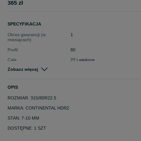
365 zł
SPECYFIKACJA
Okres gwarancji (w
1
miesiącach)
Profil
80
Cale
22 i większe
Zobacz więcej
Stan
Używane
Typ
Całoroczne
OPIS
Pojazd
Ciężarowe
ROZMIAR: 315/80R22.5
Szerokość
315
MARKA: CONTINENTAL HDR2
STAN: 7-10 MM
DOSTĘPNE: 1 SZT
PRZEZNACZENIE: CIĘŻAROWE / NAPĘD