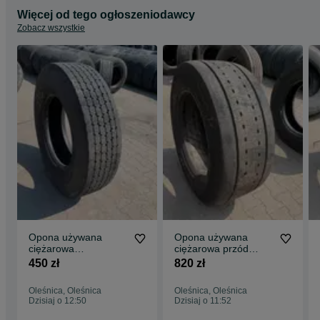
Więcej od tego ogłoszeniodawcy
Zobacz wszystkie
Opona używana
Opona używana
ciężarowa
ciężarowa przód
295/80R22.5
355/50R22.5
450 zł
820 zł
BIEŻNIKOWANA TYP
MICHELIN X MULTI Z
KOSTKA / 9-11mm
/ 10-12mm
Oleśnica, Oleśnica
Oleśnica, Oleśnica
Dzisiaj o 12:50
Dzisiaj o 11:52