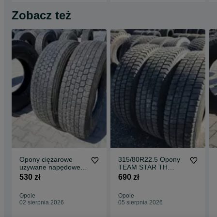
Zobacz też
Opony ciężarowe
315/80R22.5 Opony
używane napędowe
TEAM STAR TH
315/80R22.5
DRIVE Napęd
530 zł
690 zł
TRAZANO TRANS
D24 / 13mm
Opole
Opole
02 sierpnia 2026
05 sierpnia 2026