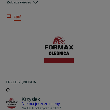
Zobacz więcej
Podana cena za sztukę.
Istnieje możliwość wysyłki lub montażu.
Zgłoś
Wszystkie oferowane opony objęte są gwarancją rozruchową.
Każda opona przed wysłaniem sprawdzana jest ciśnieniowo.
W ofercie posiadamy bardzo dużą ilość opon.
W przypadku jakichkolwiek pytań pozostajemy do dyspozycji.
Gwarantujemy najwyższą jakość usługi i obsługi klienta!
PRZEDSIĘBIORCA
Krzysiek
Nie ma jeszcze oceny
Na OLX od
stycznia 2017