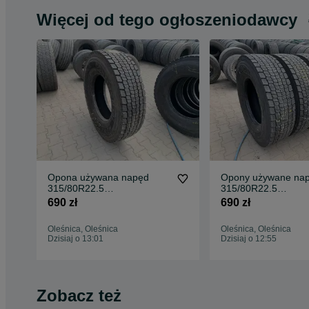
Więcej od tego ogłoszeniodawcy
Opona używana napęd
Opony używane na
315/80R22.5
315/80R22.5
CONTINENTAL HDW2
CONTINENTAL HD
690 zł
690 zł
SCANDINAVIA / 17-19mm
SCANDINAVIA / 10
Oleśnica, Oleśnica
Oleśnica, Oleśnica
Dzisiaj o 13:01
Dzisiaj o 12:55
Zobacz też