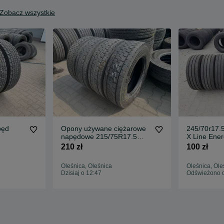
Zobacz wszystkie
pęd
Opony używane ciężarowe
245/70r17.
napędowe 215/75R17.5
X Line Ener
W2
CONTINENTAL LDR1 7-
Wysyłka Po
210 zł
100 zł
-13mm
9mm
Oleśnica, Oleśnica
Oleśnica, Ole
Dzisiaj o 12:47
Odświeżono dz