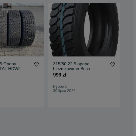
.5 Opony
315/80 22.5 opona
TAL HDW2
bieżnikowana Boss
4x 
999 zł
Sca
15
2 4
Pępowo
30 lipca 2026
Mak
Odś