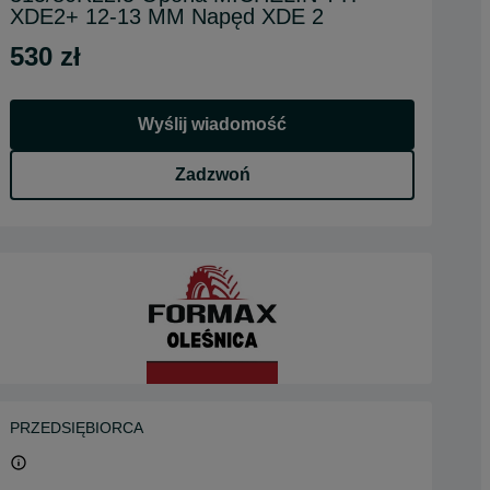
XDE2+ 12-13 MM Napęd XDE 2
530 zł
Wyślij wiadomość
Zadzwoń
PRZEDSIĘBIORCA