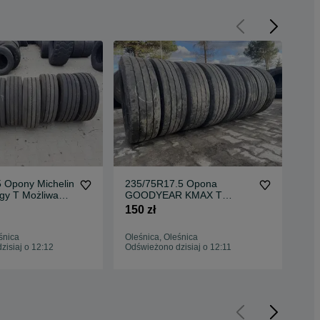
5 Opony Michelin
235/75R17.5 Opona
23
gy T Możliwa
GOODYEAR KMAX T
Pog
głębiane
Pogłębiane K MAX T
DU
150 zł
150
śnica
Oleśnica, Oleśnica
Ole
isiaj o 12:12
Odświeżono dzisiaj o 12:11
Odś