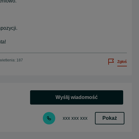
eniowo.
pozycji.
ta!
ietlenia: 187
Zgłoś
Wyślij wiadomość
Pokaż
xxx xxx xxx