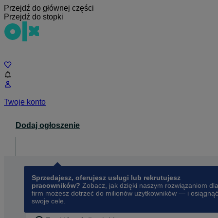
Przejdź do głównej części
Przejdź do stopki
Czat
Twoje konto
Dodaj ogłoszenie
Dla biznesu
opens in a new tab
Sprzedajesz, oferujesz usługi lub rekrutujesz
pracowników?
Zobacz, jak dzięki naszym rozwiązaniom dl
firm możesz dotrzeć do milionów użytkowników — i osiągną
swoje cele.