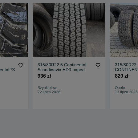
315/80R22.5 Continental
315/80R22
ental *S
Scandinavia HD3 napęd
CONTINEN
Napęd hdw
936 zł
820 zł
Szynkielew
Opole
22 lipca 2026
13 lipca 2026