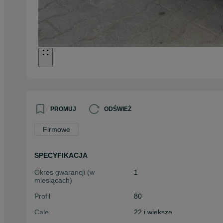
PROMUJ
ODŚWIEŻ
Firmowe
SPECYFIKACJA
Okres gwarancji (w
1
miesiącach)
Profil
80
Cale
22 i większe