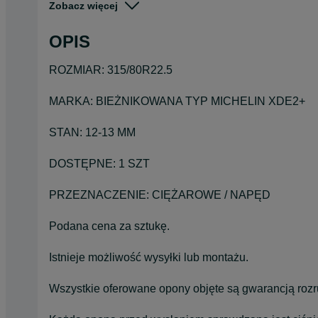
Zobacz więcej
Stan
Używane
Typ
Całoroczne
OPIS
Pojazd
Ciężarowe
ROZMIAR: 315/80R22.5
Szerokość
315
MARKA: BIEŻNIKOWANA TYP MICHELIN XDE2+
STAN: 12-13 MM
DOSTĘPNE: 1 SZT
PRZEZNACZENIE: CIĘŻAROWE / NAPĘD
Podana cena za sztukę.
Istnieje możliwość wysyłki lub montażu.
Wszystkie oferowane opony objęte są gwarancją roz