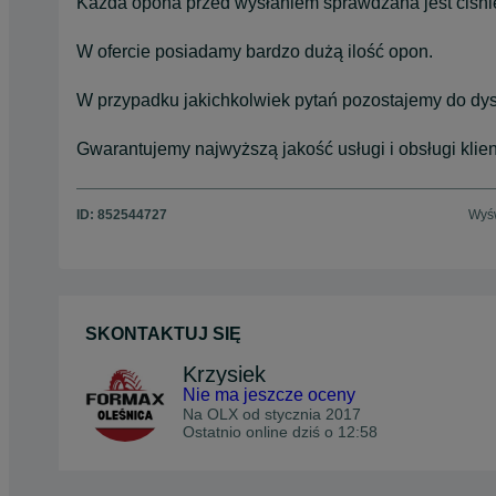
Każda opona przed wysłaniem sprawdzana jest ciśni
W ofercie posiadamy bardzo dużą ilość opon.
W przypadku jakichkolwiek pytań pozostajemy do dys
Gwarantujemy najwyższą jakość usługi i obsługi klien
ID:
852544727
Wyśw
SKONTAKTUJ SIĘ
Krzysiek
Nie ma jeszcze oceny
Na OLX od
stycznia 2017
Ostatnio online dziś o 12:58