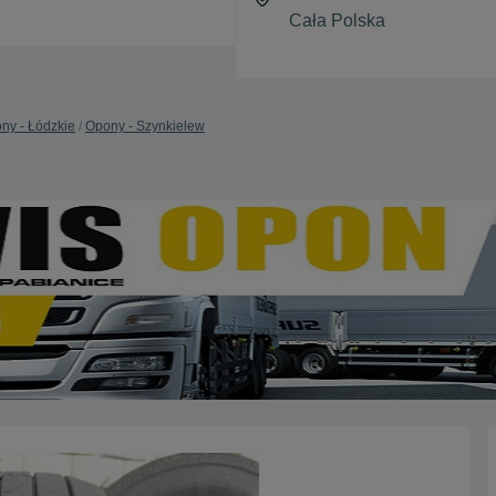
ny - Łódzkie
Opony - Szynkielew