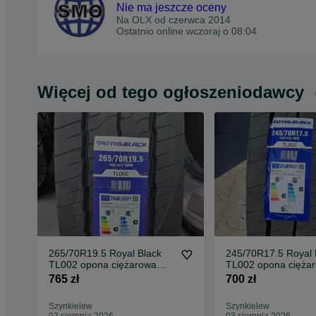
Nie ma jeszcze oceny
Na OLX od
czerwca 2014
Ostatnio online wczoraj o 08:04
Więcej od tego ogłoszeniodawcy
265/70R19.5 Royal Black
245/70R17.5 Royal 
TL002 opona ciężarowa
TL002 opona cięża
naczepowa NOWA
naczepowa NOWA
765 zł
700 zł
Szynkielew
Szynkielew