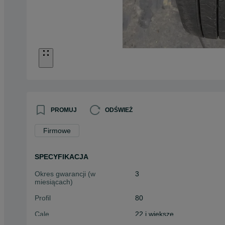
PROMUJ
ODŚWIEŻ
Firmowe
SPECYFIKACJA
Okres gwarancji (w
3
miesiącach)
Profil
80
Cale
22 i większe