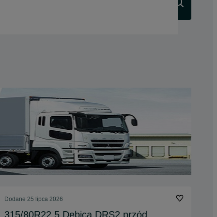
Szukaj
Dodane
25 lipca 2026
315/80R22.5 Dębica DRS2 przód