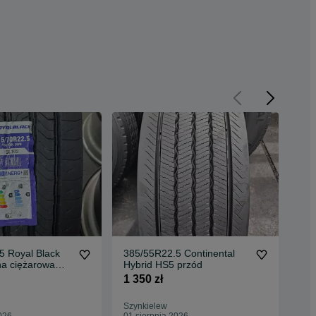
5 Royal Black
385/55R22.5 Continental
43
a ciężarowa
Hybrid HS5 przód
Km
NOWA
1 350 zł
1 1
Szynkielew
Szy