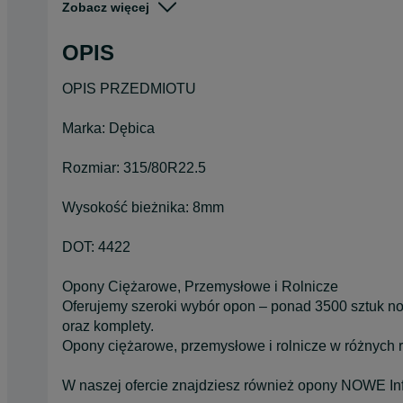
Zobacz więcej
Stan
Używane
Typ
Całoroczne
OPIS
Pojazd
Ciężarowe
OPIS PRZEDMIOTU
Szerokość
315
Marka: Dębica
Rozmiar: 315/80R22.5
Wysokość bieżnika: 8mm
DOT: 4422
Opony Ciężarowe, Przemysłowe i Rolnicze
Oferujemy szeroki wybór opon – ponad 3500 sztuk no
oraz komplety.
Opony ciężarowe, przemysłowe i rolnicze w różnych r
W naszej ofercie znajdziesz również opony NOWE Inf