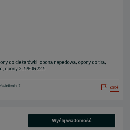
pony do ciężarówki, opona napędowa, opony do tira,
we, opony 315/80R22.5
świetlenia: 7
Zgłoś
Wyślij wiadomość