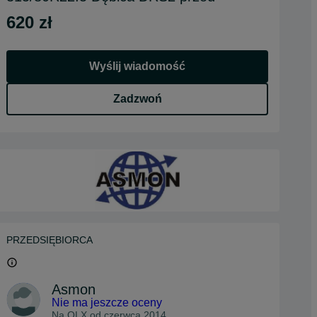
620 zł
Wyślij wiadomość
Zadzwoń
PRZEDSIĘBIORCA
Asmon
Nie ma jeszcze oceny
Na OLX od
czerwca 2014