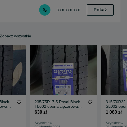
Pokaż
xxx xxx xxx
Zobacz wszystkie
Black
235/75R17.5 Royal Black
315/70R22.
rowa
TL002 opona ciężarowa
SL002 opon
naczepowa NOWA
przednia 
639 zł
1 080 zł
Szynkielew
Szynkielew