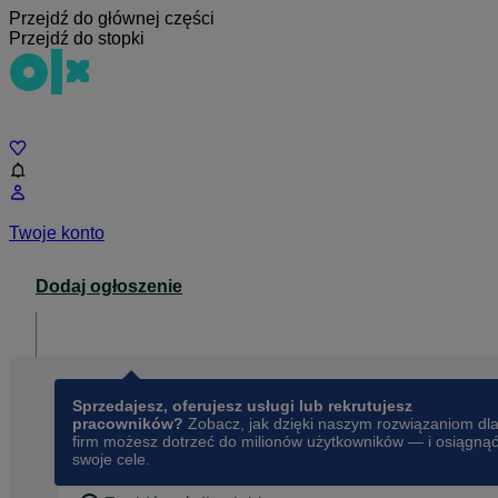
Przejdź do głównej części
Przejdź do stopki
Czat
Twoje konto
Dodaj ogłoszenie
Dla biznesu
opens in a new tab
Sprzedajesz, oferujesz usługi lub rekrutujesz
pracowników?
Zobacz, jak dzięki naszym rozwiązaniom dl
firm możesz dotrzeć do milionów użytkowników — i osiągną
swoje cele.