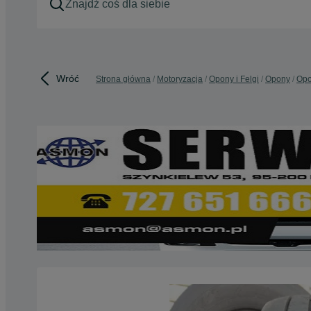
Wróć
Strona główna
Motoryzacja
Opony i Felgi
Opony
Opo