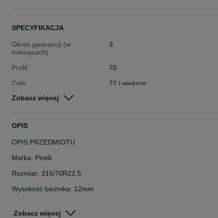
SPECYFIKACJA
Okres gwarancji (w
3
miesiącach)
Profil
70
Cale
22 i większe
Zobacz więcej
Stan
Używane
Typ
Całoroczne
OPIS
Pojazd
Ciężarowe
OPIS PRZEDMIOTU
Szerokość
315
Marka: Pirelli
Rozmiar: 315/70R22.5
Wysokość bieżnika: 12mm
DOT: 0423
Zobacz więcej