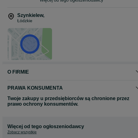
ASMON – sprzedaż i serwis opon
Szynkielew 53
Szynkielew
,
95-200 Pabianice
Łódzkie
przy zjeździe z S14
Możliwy odbiór osobisty lub wysyłka kurierem.
Wystawiamy fakturę VAT.
opona ciężarowa, opony ciężarowe 22.5, opony tir, opony do
ciężarówki, opona napędowa, opony do tira, opony do ciągnika
siodłowego, opony ciężarowe nowe, opony 315/70R22.5
O FIRMIE
PRAWA KONSUMENTA
Twoje zakupy u przedsiębiorców są chronione przez
prawo ochrony konsumentów.
Więcej od tego ogłoszeniodawcy
Zobacz wszystkie