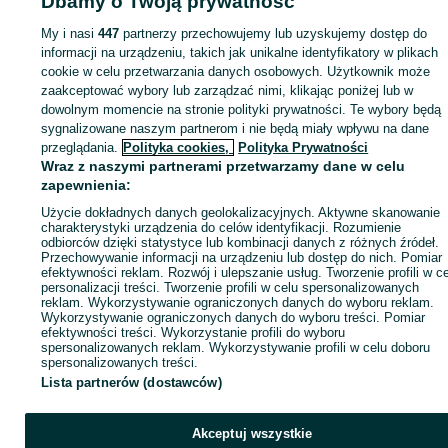
Dbamy o Twoją prywatność
Strona główna
Motoryzacja
Opony i Felgi
Opony
Opony - Łódzkie
Opony 
Szynkielew
My i nasi
447
partnerzy przechowujemy lub uzyskujemy dostęp do
informacji na urządzeniu, takich jak unikalne identyfikatory w plikach
cookie w celu przetwarzania danych osobowych. Użytkownik może
KATEGORIA
zaakceptować wybory lub zarządzać nimi, klikając poniżej lub w
dowolnym momencie na stronie polityki prywatności. Te wybory będą
ID:
1063450941
Wyświetlenia:
sygnalizowane naszym partnerom i nie będą miały wpływu na dane
przeglądania.
Polityka cookies,
Polityka Prywatności
Wraz z naszymi partnerami przetwarzamy dane w celu
Zadzwoń / SMS
Wyślij wiadomość
zapewnienia:
Użycie dokładnych danych geolokalizacyjnych. Aktywne skanowanie
charakterystyki urządzenia do celów identyfikacji. Rozumienie
odbiorców dzięki statystyce lub kombinacji danych z różnych źródeł.
Przechowywanie informacji na urządzeniu lub dostęp do nich. Pomiar
efektywności reklam. Rozwój i ulepszanie usług. Tworzenie profili w c
personalizacji treści. Tworzenie profili w celu spersonalizowanych
reklam. Wykorzystywanie ograniczonych danych do wyboru reklam.
Wykorzystywanie ograniczonych danych do wyboru treści. Pomiar
efektywności treści. Wykorzystanie profili do wyboru
spersonalizowanych reklam. Wykorzystywanie profili w celu doboru
spersonalizowanych treści.
Lista partnerów (dostawców)
Akceptuj wszystkie