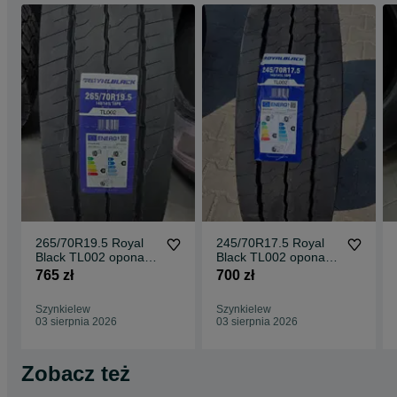
265/70R19.5 Royal
245/70R17.5 Royal
Black TL002 opona
Black TL002 opona
ciężarowa naczepowa
ciężarowa naczepowa
765 zł
700 zł
NOWA
NOWA
Szynkielew
Szynkielew
03 sierpnia 2026
03 sierpnia 2026
Zobacz też