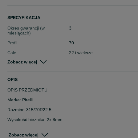
SPECYFIKACJA
Okres gwarancji (w
3
miesiącach)
Profil
70
Cale
22 i większe
Zobacz więcej
Stan
Używane
Typ
Całoroczne
OPIS
Pojazd
Ciężarowe
OPIS PRZEDMIOTU
Szerokość
315
Marka: Pirelli
Rozmiar: 315/70R22.5
Wysokość bieżnika: 2x 8mm
DOT: 5121, 2723
Podana cena brutto za sztukę. Dostępne dwie sztuki z tego modelu
Zobacz więcej