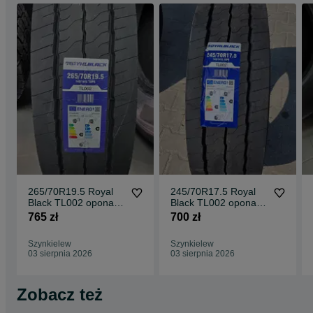
265/70R19.5 Royal
245/70R17.5 Royal
Black TL002 opona
Black TL002 opona
ciężarowa naczepowa
ciężarowa naczepowa
765 zł
700 zł
NOWA
NOWA
Szynkielew
Szynkielew
03 sierpnia 2026
03 sierpnia 2026
Zobacz też