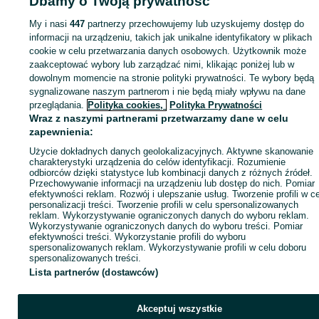
Dbamy o Twoją prywatność
Strona główna
Motoryzacja
Opony i Felgi
Opony
Opony - Łódzkie
Opony 
Szynkielew
My i nasi
447
partnerzy przechowujemy lub uzyskujemy dostęp do
informacji na urządzeniu, takich jak unikalne identyfikatory w plikach
cookie w celu przetwarzania danych osobowych. Użytkownik może
KATEGORIA
zaakceptować wybory lub zarządzać nimi, klikając poniżej lub w
dowolnym momencie na stronie polityki prywatności. Te wybory będą
ID:
1063469604
Wyświetlenia: 
sygnalizowane naszym partnerom i nie będą miały wpływu na dane
przeglądania.
Polityka cookies,
Polityka Prywatności
Wraz z naszymi partnerami przetwarzamy dane w celu
Zadzwoń / SMS
Wyślij wiadomość
zapewnienia:
Użycie dokładnych danych geolokalizacyjnych. Aktywne skanowanie
charakterystyki urządzenia do celów identyfikacji. Rozumienie
odbiorców dzięki statystyce lub kombinacji danych z różnych źródeł.
Przechowywanie informacji na urządzeniu lub dostęp do nich. Pomiar
efektywności reklam. Rozwój i ulepszanie usług. Tworzenie profili w c
personalizacji treści. Tworzenie profili w celu spersonalizowanych
reklam. Wykorzystywanie ograniczonych danych do wyboru reklam.
Wykorzystywanie ograniczonych danych do wyboru treści. Pomiar
efektywności treści. Wykorzystanie profili do wyboru
spersonalizowanych reklam. Wykorzystywanie profili w celu doboru
spersonalizowanych treści.
Lista partnerów (dostawców)
Akceptuj wszystkie