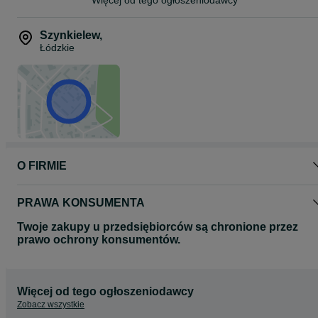
możliwość montażu na miejscu
ASMON – sprzedaż i serwis opon
Szynkielew
,
Szynkielew 53
Łódzkie
95-200 Pabianice
przy zjeździe z S14
Możliwy odbiór osobisty lub wysyłka kurierem.
Wystawiamy fakturę VAT.
opona ciężarowa, opony ciężarowe 22.5, opony tir, opony do
ciężarówki, opona napędowa, opony do tira, opony do ciągnika
siodłowego, opony ciężarowe nowe, opony 315/70R22.5
O FIRMIE
PRAWA KONSUMENTA
Twoje zakupy u przedsiębiorców są chronione przez
prawo ochrony konsumentów.
Więcej od tego ogłoszeniodawcy
Zobacz wszystkie