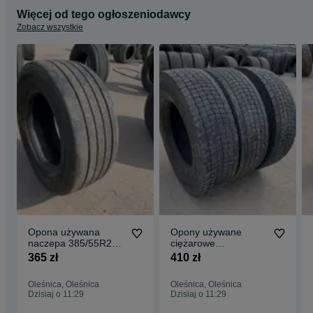
Więcej od tego ogłoszeniodawcy
Zobacz wszystkie
Opona używana
Opony używane
naczepa 385/55R22.5
ciężarowe
CONTINENTAL
295/80R22.5
365 zł
410 zł
CONTI HYBRID HT3+
MICHELIN X
7-8mm
MULTIWAY 3D XDE
Oleśnica, Oleśnica
Oleśnica, Oleśnica
7-10mm
Dzisiaj o 11:29
Dzisiaj o 11:29