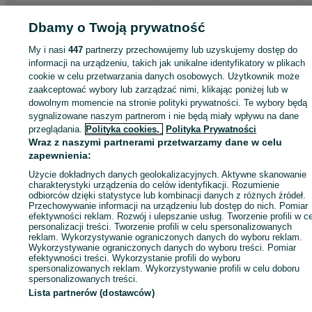
Strona główna
Dbamy o Twoją prywatność
Motoryzacja
Opony i Felgi
Opony
Opony - Dolnośląskie
Opony - Oleśnica
Opony - Oleśnica
My i nasi
447
partnerzy przechowujemy lub uzyskujemy dostęp do
informacji na urządzeniu, takich jak unikalne identyfikatory w plikach
KATEGORIA
cookie w celu przetwarzania danych osobowych. Użytkownik może
zaakceptować wybory lub zarządzać nimi, klikając poniżej lub w
dowolnym momencie na stronie polityki prywatności. Te wybory będą
ID:
936457979
Wyświetlenia: 
sygnalizowane naszym partnerom i nie będą miały wpływu na dane
przeglądania.
Polityka cookies,
Polityka Prywatności
Wraz z naszymi partnerami przetwarzamy dane w celu
Zadzwoń / SMS
Wyślij wiadomość
zapewnienia:
Użycie dokładnych danych geolokalizacyjnych. Aktywne skanowanie
charakterystyki urządzenia do celów identyfikacji. Rozumienie
odbiorców dzięki statystyce lub kombinacji danych z różnych źródeł.
Przechowywanie informacji na urządzeniu lub dostęp do nich. Pomiar
efektywności reklam. Rozwój i ulepszanie usług. Tworzenie profili w c
personalizacji treści. Tworzenie profili w celu spersonalizowanych
reklam. Wykorzystywanie ograniczonych danych do wyboru reklam.
Wykorzystywanie ograniczonych danych do wyboru treści. Pomiar
efektywności treści. Wykorzystanie profili do wyboru
spersonalizowanych reklam. Wykorzystywanie profili w celu doboru
spersonalizowanych treści.
Lista partnerów (dostawców)