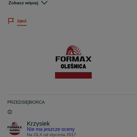
Zobacz więcej
Dodatkowe informacje:
- podana cena za sztukę,
- istnieje możliwość wysyłki lub montażu opon na miejscu,
Zgłoś
- wszystkie oferowane opony objęte są gwarancją rozruchową,
- każda opona przed wysłaniem sprawdzana jest ciśnieniowo.
Łatwy dojazd: przy zjeździe z drogi ekspresowej S8 w kierunku
Oleśnicy / przy McDonald's
W ofercie posiadamy tysiące opon!
Oferujemy:
- opony używane ciężarowe (ciągniki siodłowe, naczepy, autobusy)
- opony używane przemysłowe (fadromy, koparki, ładowarki),
- opony używane rolnicze (ciągniki, przyczepy rolnicze, beczki,
siewniki),
- opony używane do wózków widłowych.
Gwarantujemy najwyższą jakość usługi i obsługi klienta!
PRZEDSIĘBIORCA
Adres firmy:
Formax S.C. Serwis Opon
Dąbrowa 1
56-400 Oleśnica
Krzysiek
Nie ma jeszcze oceny
Czynne:
Pon.-Pt.: 8-17
Na OLX od
stycznia 2017