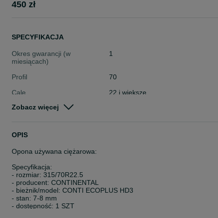
450 zł
SPECYFIKACJA
Okres gwarancji (w
1
miesiącach)
Profil
70
Cale
22 i większe
Zobacz więcej
Stan
Używane
Typ
Całoroczne
OPIS
Pojazd
Ciężarowe
Opona używana ciężarowa:
Szerokość
315
Specyfikacja:
- rozmiar: 315/70R22.5
- producent: CONTINENTAL
- bieżnik/model: CONTI ECOPLUS HD3
- stan: 7-8 mm
- dostępność: 1 SZT
- przeznaczenie: OŚ NAPĘDOWA