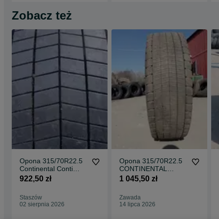
Zobacz też
Opona 315/70R22.5
Opona 315/70R22.5
Continental Conti
CONTINENTAL
ECO PLUS HD 3(750
CONTI ECO PLUS
922,50 zł
1 045,50 zł
netto)
HD3 (850 netto)
Staszów
Zawada
02 sierpnia 2026
14 lipca 2026