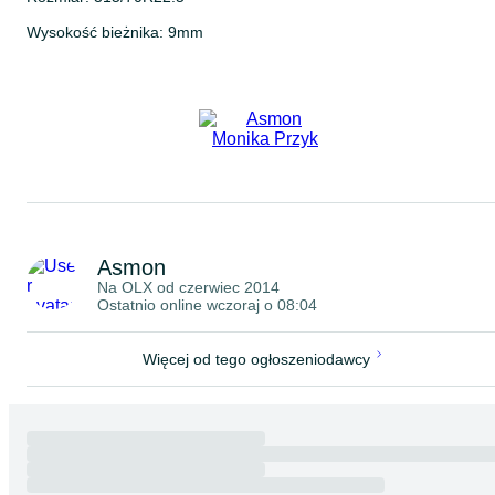
Wysokość bieżnika: 9mm
DOT: 0923
Opony Ciężarowe, Przemysłowe i Rolnicze
Oferujemy szeroki wybór opon – ponad 3500 sztuk nowych i
używanych. Dostępne pojedyncze sztuki, pary oraz komplety.
Opony ciężarowe, przemysłowe i rolnicze w różnych rozmiarach i
rodzajach
W naszej ofercie znajdziesz również opony NOWE Infinity w
rozmiarach:
295/60R22.5
Asmon
295/80R22.5
Na OLX od
czerwiec 2014
315/60R22.5
Ostatnio online wczoraj o 08:04
315/70R22.5
315/80R22.5
385/55R22.5
Więcej od tego ogłoszeniodawcy
385/65R22.5
385/55R19.5
435/50R19.5
445/45R19.5
oraz
opony ciężarowe nowe i używane w innych rozmiarach