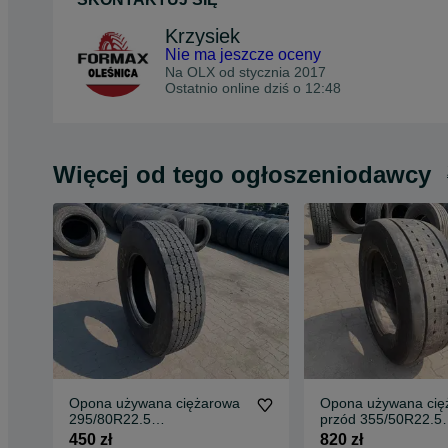
Krzysiek
Nie ma jeszcze oceny
Na OLX od
stycznia 2017
Ostatnio online dziś o 12:48
Więcej od tego ogłoszeniodawcy
Opona używana ciężarowa
Opona używana cię
295/80R22.5
przód 355/50R22.5
BIEŻNIKOWANA TYP
MICHELIN X MULTI 
450 zł
820 zł