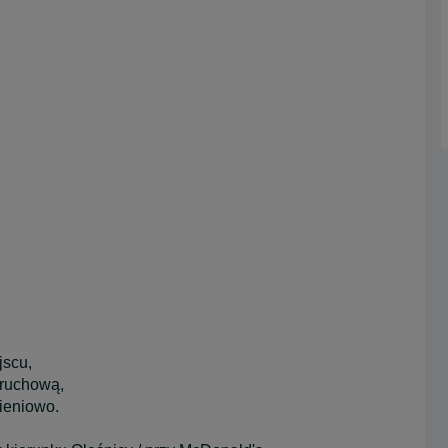
jscu,
zruchową,
ieniowo.