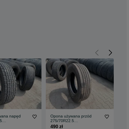
wana napęd
Opona używana przód
35
5
275/70R22.5
MI
TAL HDW2
CONTINENTAL CONTI
Z 
490 zł
530