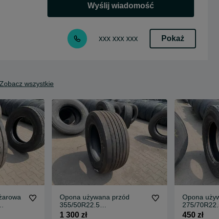
Wyślij wiadomość
Pokaż
xxx xxx xxx
Zobacz wszystkie
żarowa
Opona używana przód
Opona uży
355/50R22.5
275/70R22.
Z / 10-
CONTINENTAL CONTI
CONTINEN
1 300 zł
450 zł