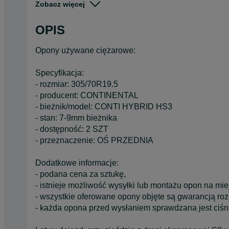
Zobacz więcej
Stan
Używane
Typ
Całoroczne
OPIS
Pojazd
Ciężarowe
Opony używane ciężarowe:
Szerokość
305
Specyfikacja:
- rozmiar: 305/70R19.5
- producent: CONTINENTAL
- bieżnik/model: CONTI HYBRID HS3
- stan: 7-9mm bieżnika
- dostępność: 2 SZT
- przeznaczenie: OŚ PRZEDNIA
Dodatkowe informacje:
- podana cena za sztukę,
- istnieje możliwość wysyłki lub montażu opon na mie
- wszystkie oferowane opony objęte są gwarancją ro
- każda opona przed wysłaniem sprawdzana jest ciśn