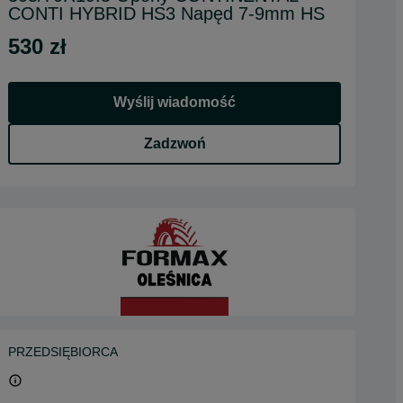
CONTI HYBRID HS3 Napęd 7-9mm HS
530 zł
Wyślij wiadomość
Zadzwoń
PRZEDSIĘBIORCA