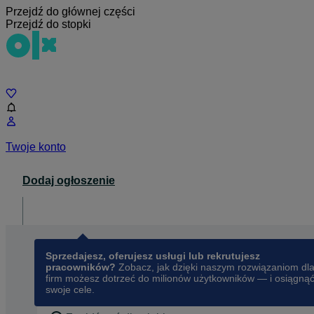
Przejdź do głównej części
Przejdź do stopki
Czat
Twoje konto
Dodaj ogłoszenie
Dla biznesu
opens in a new tab
Sprzedajesz, oferujesz usługi lub rekrutujesz
pracowników?
Zobacz, jak dzięki naszym rozwiązaniom dl
firm możesz dotrzeć do milionów użytkowników — i osiągną
swoje cele.