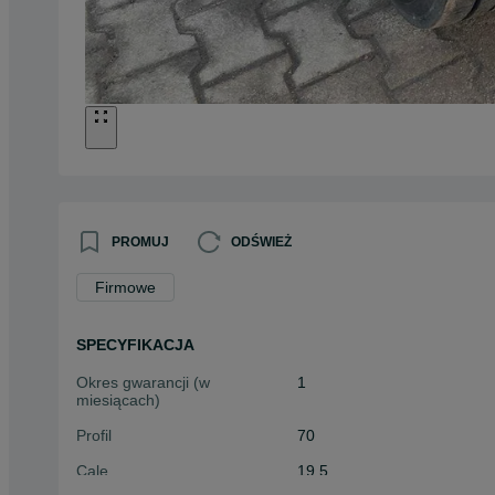
PROMUJ
ODŚWIEŻ
Firmowe
SPECYFIKACJA
Okres gwarancji (w
1
miesiącach)
Profil
70
Cale
19.5