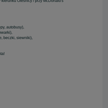
w kierunku Oleśnicy / przy McDonald's
py, autobusy),
warki),
, beczki, siewniki),
ta!