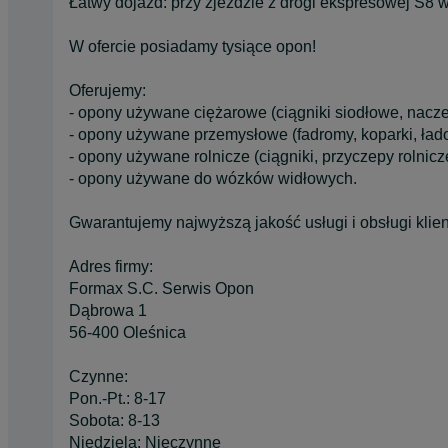
Łatwy dojazd: przy zjeździe z drogi ekspresowej S8 
W ofercie posiadamy tysiące opon!
Oferujemy:
- opony używane ciężarowe (ciągniki siodłowe, nacze
- opony używane przemysłowe (fadromy, koparki, łado
- opony używane rolnicze (ciągniki, przyczepy rolnicze
- opony używane do wózków widłowych.
Gwarantujemy najwyższą jakość usługi i obsługi klien
Adres firmy:
Formax S.C. Serwis Opon
Dąbrowa 1
56-400 Oleśnica
Czynne:
Pon.-Pt.: 8-17
Sobota: 8-13
Niedziela: Nieczynne