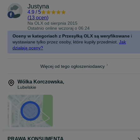
Justyna
4.9
/
5
(
13 ocen
)
Na OLX od
sierpnia 2015
Ostatnio online wczoraj o 06:24
Oceny w kategoriach z Przesyłką OLX są weryfikowane
i
wystawiane tylko przez osoby, które kupiły przedmiot.
Jak
działają oceny?
Więcej od tego ogłoszeniodawcy
Wólka Korczowska
,
Lubelskie
PRAWA KONSUMENTA