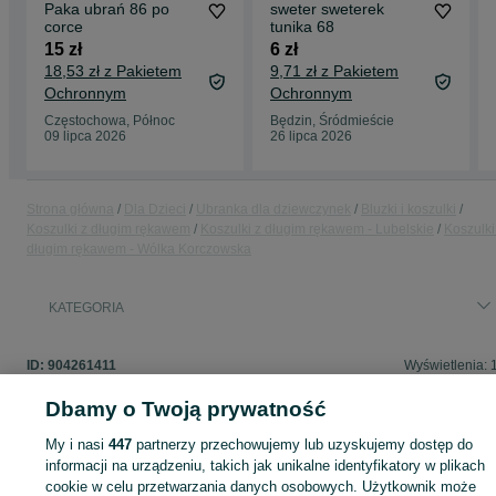
Paka ubrań 86 po
sweter sweterek
corce
tunika 68
15 zł
6 zł
18,53 zł z Pakietem
9,71 zł z Pakietem
Ochronnym
Ochronnym
Częstochowa, Północ
Będzin, Śródmieście
09 lipca 2026
26 lipca 2026
Strona główna
Dla Dzieci
Ubranka dla dziewczynek
Bluzki i koszulki
Koszulki z długim rękawem
Koszulki z długim rękawem - Lubelskie
Koszulki
długim rękawem - Wólka Korczowska
KATEGORIA
ID:
904261411
Wyświetlenia: 
Dbamy o Twoją prywatność
My i nasi
447
partnerzy przechowujemy lub uzyskujemy dostęp do
Zaloguj się lub załóż konto na OLX, aby skontaktować się z t
informacji na urządzeniu, takich jak unikalne identyfikatory w plikach
sprzedającym
cookie w celu przetwarzania danych osobowych. Użytkownik może