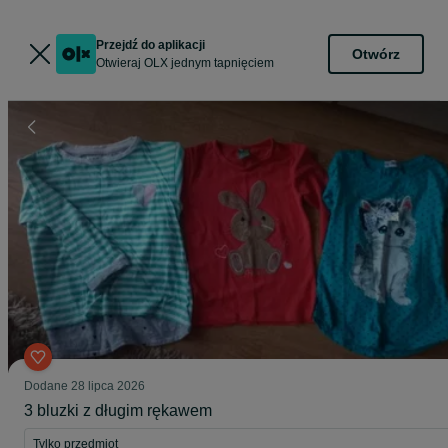
Przejdź do aplikacji
Otwórz
Otwieraj OLX jednym tapnięciem
Dodane
28 lipca 2026
3 bluzki z długim rękawem
Tylko przedmiot