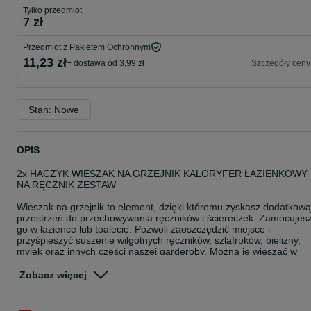
Tylko przedmiot
7 zł
Przedmiot z Pakietem Ochronnym
11,23 zł
+ dostawa od 3,99 zł
Szczegóły ceny
Stan: Nowe
OPIS
2x HACZYK WIESZAK NA GRZEJNIK KALORYFER ŁAZIENKOWY
NA RĘCZNIK ZESTAW
Wieszak na grzejnik to element, dzięki któremu zyskasz dodatkową
przestrzeń do przechowywania ręczników i ściereczek. Zamocujes
go w łazience lub toalecie. Pozwoli zaoszczędzić miejsce i
przyśpieszyć suszenie wilgotnych ręczników, szlafroków, bielizny,
myjek oraz innych części naszej garderoby. Można je wieszać w
dowolnych odstępach na wybranych żeberkach grzejnika.
Zobacz więcej
Solidnie wykonane z tworzywa sztucznego odporne na wysoką
temperaturę ciepłego grzejnika. Specjalnie wyprofilowany można
zawiesić go zarówno w jedną jak i w drugą stronę w zależności od