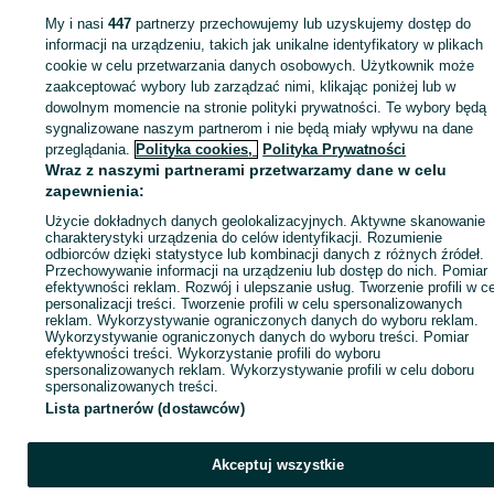
sprzedającym
My i nasi
447
partnerzy przechowujemy lub uzyskujemy dostęp do
informacji na urządzeniu, takich jak unikalne identyfikatory w plikach
cookie w celu przetwarzania danych osobowych. Użytkownik może
Zaloguj się / Załóż konto
zaakceptować wybory lub zarządzać nimi, klikając poniżej lub w
dowolnym momencie na stronie polityki prywatności. Te wybory będą
sygnalizowane naszym partnerom i nie będą miały wpływu na dane
Wyślij wiadomość
Kup
przeglądania.
Polityka cookies,
Polityka Prywatności
Wraz z naszymi partnerami przetwarzamy dane w celu
zapewnienia:
Użycie dokładnych danych geolokalizacyjnych. Aktywne skanowanie
charakterystyki urządzenia do celów identyfikacji. Rozumienie
odbiorców dzięki statystyce lub kombinacji danych z różnych źródeł.
Przechowywanie informacji na urządzeniu lub dostęp do nich. Pomiar
efektywności reklam. Rozwój i ulepszanie usług. Tworzenie profili w c
personalizacji treści. Tworzenie profili w celu spersonalizowanych
reklam. Wykorzystywanie ograniczonych danych do wyboru reklam.
Wykorzystywanie ograniczonych danych do wyboru treści. Pomiar
efektywności treści. Wykorzystanie profili do wyboru
spersonalizowanych reklam. Wykorzystywanie profili w celu doboru
spersonalizowanych treści.
Lista partnerów (dostawców)
Akceptuj wszystkie