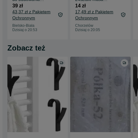
klocków DUŻY
plastyczna
39 zł
14 zł
WYMIAR Wymiar
43,37 zł z Pakietem
17,49 zł z Pakietem
40cm x 40c
Ochronnym
Ochronnym
Bielsko-Biała
Chorzelów
Dzisiaj o 20:53
Dzisiaj o 20:05
Zobacz też