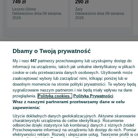
PRIME 2 opona letnia
SnowProx S953 Zima
749 zł
290 zł
2014 6,2-7mm
Leszno Górne
Żary
Odświeżono dnia 09 sierpnia
Odświeżono dnia 09 sierpnia
2026
2026
Strona główna
Motoryzacja
Opony i Felgi
Opony
Opony - Lubuskie
Opon
Dbamy o Twoją prywatność
- Leszno Górne
My i nasi
447
partnerzy przechowujemy lub uzyskujemy dostęp do
informacji na urządzeniu, takich jak unikalne identyfikatory w plikach
KATEGORIA
cookie w celu przetwarzania danych osobowych. Użytkownik może
zaakceptować wybory lub zarządzać nimi, klikając poniżej lub w
ID:
972531803
Wyświetlenia: 
dowolnym momencie na stronie polityki prywatności. Te wybory będą
sygnalizowane naszym partnerom i nie będą miały wpływu na dane
przeglądania.
Polityka cookies,
Polityka Prywatności
Zadzwoń / SMS
Wyślij wiadomość
Wraz z naszymi partnerami przetwarzamy dane w celu
zapewnienia:
Użycie dokładnych danych geolokalizacyjnych. Aktywne skanowanie
charakterystyki urządzenia do celów identyfikacji. Rozumienie
odbiorców dzięki statystyce lub kombinacji danych z różnych źródeł.
Przechowywanie informacji na urządzeniu lub dostęp do nich. Pomiar
efektywności reklam. Rozwój i ulepszanie usług. Tworzenie profili w c