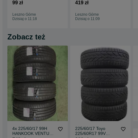
AUDI A5
felgi stalowe mondeo
99 zł
419 zł
tpms czujniki KUGA
TRANSIT CONNECT
Leszno Górne
Leszno Górne
MONDEO FOCUS S-
Dzisiaj o 11:18
Dzisiaj o 11:09
max
Zobacz też
4x 225/60/17 99H
225/60/17 Toyo
HANKOOK VENTUS
225/60R17 99V