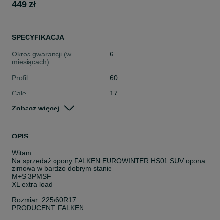
449 zł
SPECYFIKACJA
Okres gwarancji (w
6
miesiącach)
Profil
60
Cale
17
Zobacz więcej
Stan
Używane
Typ
Zimowe
OPIS
Pojazd
Osobowe
Witam.
Szerokość
225
Na sprzedaż opony FALKEN EUROWINTER HS01 SUV opona
zimowa w bardzo dobrym stanie
M+S 3PMSF
XL extra load
Rozmiar: 225/60R17
PRODUCENT: FALKEN
RODZAJ BIEŻNIKA: EUROWINTER HS01 SUV