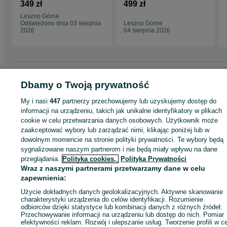
CONTIPREMIUMCO
S1 EVO3 opona letnia
349 zł
499 zł
NTACT 5 opona letnia
XL *
Leszno Górne
XL lat
Odświeżono dnia 03 sierpnia
Leszno Górne
2026
04 sierpnia 2026
Strona główna
Motoryzacja
Opony i Felgi
Opony
Opony - Lubuskie
Opon
Dbamy o Twoją prywatność
- Leszno Górne
My i nasi
447
partnerzy przechowujemy lub uzyskujemy dostęp do
informacji na urządzeniu, takich jak unikalne identyfikatory w plikach
KATEGORIA
cookie w celu przetwarzania danych osobowych. Użytkownik może
zaakceptować wybory lub zarządzać nimi, klikając poniżej lub w
ID:
967519013
Wyświetlenia: 
dowolnym momencie na stronie polityki prywatności. Te wybory będą
sygnalizowane naszym partnerom i nie będą miały wpływu na dane
przeglądania.
Polityka cookies,
Polityka Prywatności
Zadzwoń / SMS
Wyślij wiadomość
Wraz z naszymi partnerami przetwarzamy dane w celu
zapewnienia:
Użycie dokładnych danych geolokalizacyjnych. Aktywne skanowanie
charakterystyki urządzenia do celów identyfikacji. Rozumienie
odbiorców dzięki statystyce lub kombinacji danych z różnych źródeł.
Przechowywanie informacji na urządzeniu lub dostęp do nich. Pomiar
efektywności reklam. Rozwój i ulepszanie usług. Tworzenie profili w c