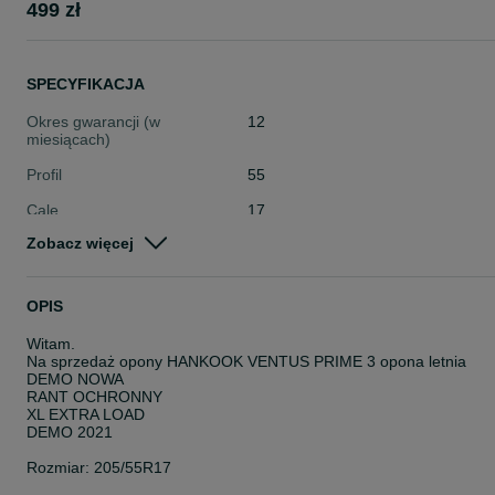
499 zł
SPECYFIKACJA
Okres gwarancji (w
12
miesiącach)
Profil
55
Cale
17
Zobacz więcej
Stan
Nowe
Typ
Letnie
OPIS
Pojazd
Osobowe
Witam.
Szerokość
205
Na sprzedaż opony HANKOOK VENTUS PRIME 3 opona letnia
DEMO NOWA
RANT OCHRONNY
XL EXTRA LOAD
DEMO 2021
Rozmiar: 205/55R17
PRODUCENT: HANKOOK