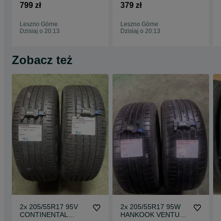
CT7000 opony letnie
EXPERT opony
799 zł
379 zł
DEMO
zimowe M+S 3PMSF
Leszno Górne
Leszno Górne
Dzisiaj o 20:13
Dzisiaj o 20:13
Zobacz też
2x 205/55R17 95V
2x 205/55R17 95W
CONTINENTAL
HANKOOK VENTUS