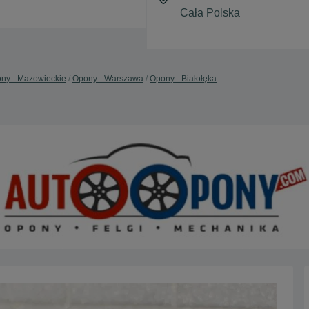
ny - Mazowieckie
Opony - Warszawa
Opony - Białołęka