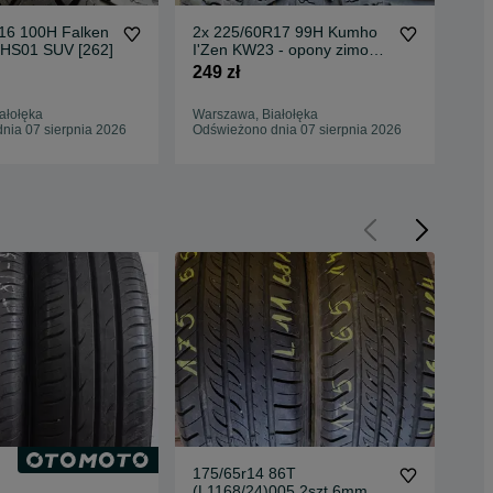
16 100H Falken
2x 225/60R17 99H Kumho
1x
 HS01 SUV [262]
I'Zen KW23 - opony zimowe
Vre
[501]
S /
249 zł
275
ałołęka
Warszawa, Białołęka
War
nia 07 sierpnia 2026
Odświeżono dnia 07 sierpnia 2026
Odś
175/65r14 86T
175
(L1168/24)005 2szt 6mm
(L2