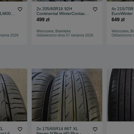
2x 205/60R16 92H
4x 215/70R
k LM005
Continental WinterContact
EuroWinter
TS850P / 2x 8mm [122]
499 zł
649 zł
Warszawa, Białołęka
Warszawa, Bi
erpnia 2026
Odświeżono dnia 07 sierpnia 2026
Odświeżono d
XL
2x 175/65R14 86T XL
act 6 -
Nexen N'Blue HD Plus -