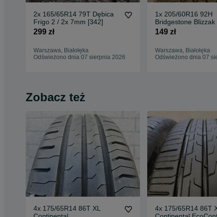
2x 165/65R14 79T Dębica
1x 205/60R16 92H
Frigo 2 / 2x 7mm [342]
Bridgestone Blizza
/ 5,5mm [659]
299 zł
149 zł
Warszawa, Białołęka
Warszawa, Białołęka
Odświeżono dnia 07 sierpnia 2026
Odświeżono dnia 07 si
Zobacz też
4x 175/65R14 86T XL
4x 175/65R14 86T 
Continental
Continental EcoCont