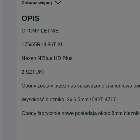
Zobacz więcej
Pojazd
Osobowe
OPIS
Szerokość
175
OPONY LETNIE
175/65R14 86T XL
Nexen N'Blue HD Plus
2 SZTUKI
Opony zostały przez nas sprawdzone ciśnieniowo po
Wysokość bieżnika: 2x 6,5mm / DOT: 4717
Opony fabrycznie nowe posiadają około 8mm bieżnik