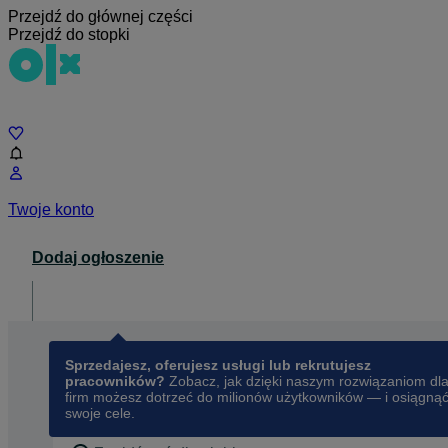
Przejdź do głównej części
Przejdź do stopki
Czat
Twoje konto
Dodaj ogłoszenie
Dla biznesu
opens in a new tab
Sprzedajesz, oferujesz usługi lub rekrutujesz
pracowników?
Zobacz, jak dzięki naszym rozwiązaniom dl
firm możesz dotrzeć do milionów użytkowników — i osiągną
swoje cele.