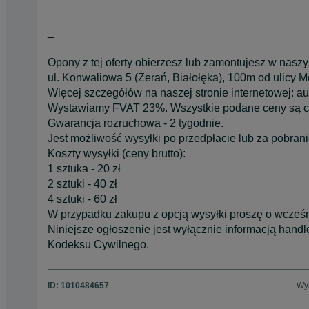
_
Opony z tej oferty obierzesz lub zamontujesz w nasz
ul. Konwaliowa 5 (Żerań, Białołęka), 100m od ulicy Mo
Więcej szczegółów na naszej stronie internetowej: 
Wystawiamy FVAT 23%. Wszystkie podane ceny są ce
Gwarancja rozruchowa - 2 tygodnie.
Jest możliwość wysyłki po przedpłacie lub za pobrani
Koszty wysyłki (ceny brutto):
1 sztuka - 20 zł
2 sztuki - 40 zł
4 sztuki - 60 zł
W przypadku zakupu z opcją wysyłki proszę o wcześn
Niniejsze ogłoszenie jest wyłącznie informacją handlow
Kodeksu Cywilnego.
ID:
1010484657
Wyś