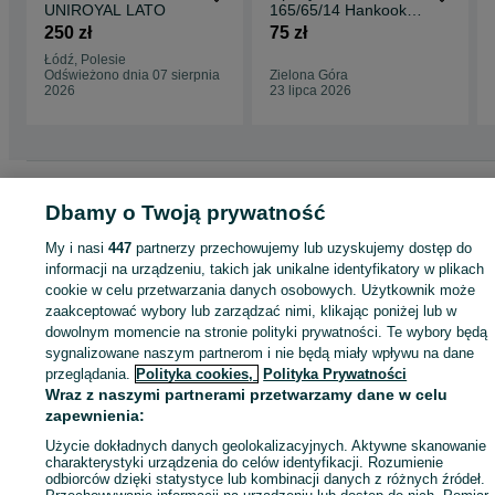
UNIROYAL LATO
165/65/14 Hankook
3N
250 zł
75 zł
Łódź, Polesie
Odświeżono dnia 07 sierpnia
Zielona Góra
2026
23 lipca 2026
Strona główna
Motoryzacja
Opony i Felgi
Opony
Opony - Lubuskie
Opon
Dbamy o Twoją prywatność
- Leszno Górne
My i nasi
447
partnerzy przechowujemy lub uzyskujemy dostęp do
informacji na urządzeniu, takich jak unikalne identyfikatory w plikach
KATEGORIA
cookie w celu przetwarzania danych osobowych. Użytkownik może
zaakceptować wybory lub zarządzać nimi, klikając poniżej lub w
ID:
884547615
Wyświetlenia: 
dowolnym momencie na stronie polityki prywatności. Te wybory będą
sygnalizowane naszym partnerom i nie będą miały wpływu na dane
przeglądania.
Polityka cookies,
Polityka Prywatności
Zadzwoń / SMS
Wyślij wiadomość
Wraz z naszymi partnerami przetwarzamy dane w celu
zapewnienia:
Użycie dokładnych danych geolokalizacyjnych. Aktywne skanowanie
charakterystyki urządzenia do celów identyfikacji. Rozumienie
odbiorców dzięki statystyce lub kombinacji danych z różnych źródeł.