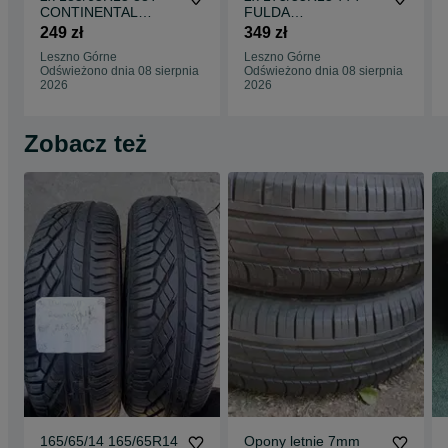
CONTINENTAL
FULDA
WINTERCONTACT
ECOCONTROL
249 zł
349 zł
TS860 opona zimowa
opona letnia NOWA
Leszno Górne
Leszno Górne
3PMSF
Odświeżono dnia 08 sierpnia
Odświeżono dnia 08 sierpnia
2026
2026
Zobacz też
165/65/14 165/65R14
Opony letnie 7mm