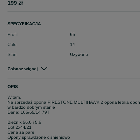
199 zł
SPECYFIKACJA
Profil
65
Cale
14
Stan
Używane
Typ
Letnie
Zobacz więcej
Pojazd
Osobowe
Szerokość
165
OPIS
Witam.
Na sprzedaż opona FIRESTONE MULTIHAWK 2 opona letnia opon
w bardzo dobrym stanie
Dane: 165/65/14 79T
Bieżnik 56,0 i 5,6
Dot 2x44/21
Cena za pare
Opony sprawdzone ciśnieniowo