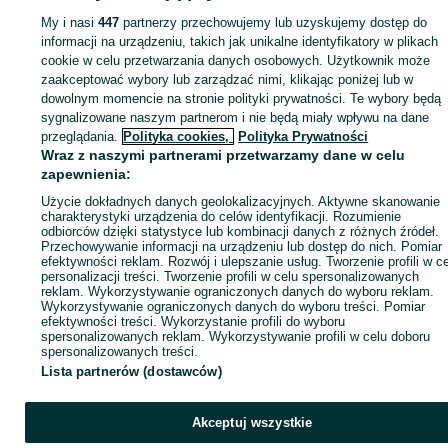
Opony - Warszawa
Opony - Białołęka
My i nasi
447
partnerzy przechowujemy lub uzyskujemy dostęp do
informacji na urządzeniu, takich jak unikalne identyfikatory w plikach
cookie w celu przetwarzania danych osobowych. Użytkownik może
KATEGORIA
zaakceptować wybory lub zarządzać nimi, klikając poniżej lub w
dowolnym momencie na stronie polityki prywatności. Te wybory będą
ID:
810881970
Wyświetlenia: 
sygnalizowane naszym partnerom i nie będą miały wpływu na dane
przeglądania.
Polityka cookies,
Polityka Prywatności
Wraz z naszymi partnerami przetwarzamy dane w celu
Zadzwoń / SMS
Wyślij wiadomość
zapewnienia:
Użycie dokładnych danych geolokalizacyjnych. Aktywne skanowanie
charakterystyki urządzenia do celów identyfikacji. Rozumienie
odbiorców dzięki statystyce lub kombinacji danych z różnych źródeł.
Przechowywanie informacji na urządzeniu lub dostęp do nich. Pomiar
efektywności reklam. Rozwój i ulepszanie usług. Tworzenie profili w c
personalizacji treści. Tworzenie profili w celu spersonalizowanych
reklam. Wykorzystywanie ograniczonych danych do wyboru reklam.
Wykorzystywanie ograniczonych danych do wyboru treści. Pomiar
efektywności treści. Wykorzystanie profili do wyboru
spersonalizowanych reklam. Wykorzystywanie profili w celu doboru
spersonalizowanych treści.
Lista partnerów (dostawców)
Akceptuj wszystkie