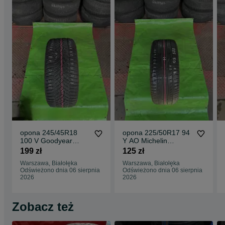
opona 245/45R18
opona 225/50R17 94
100 V Goodyear
Y AO Michelin
UltraGrip
Primacy HP
199 zł
125 zł
Performance +
Warszawa, Białołęka
Warszawa, Białołęka
Odświeżono dnia 06 sierpnia
Odświeżono dnia 06 sierpnia
2026
2026
Zobacz też