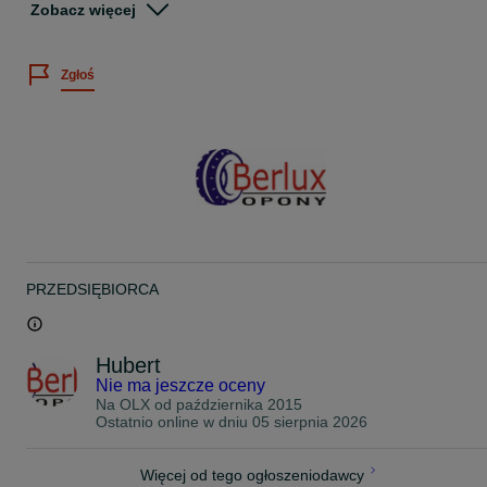
Zobacz więcej
Wystawiamy faktury VAT
Istnieje możliwość montażu opon po wcześniejszym umówieniu
Zgłoś
telefonicznym.
Montaż i wyważenie gratis!!!
PremioBerlux
ul.Cieślewskich 25d
03-017 Warszawa Białołęka
godz. otwarcia:
Pon-Pt 8:00-19:00
soboty 8:00-15:00
www.opony4you.pl
PRZEDSIĘBIORCA
Na miejscu posiadamy duży wybór opon nowych i używanych w
atrakcyjnych cenach
45/B0123/1817
Hubert
Nie ma jeszcze oceny
Na OLX od
października 2015
Ostatnio online w dniu 05 sierpnia 2026
Więcej od tego ogłoszeniodawcy