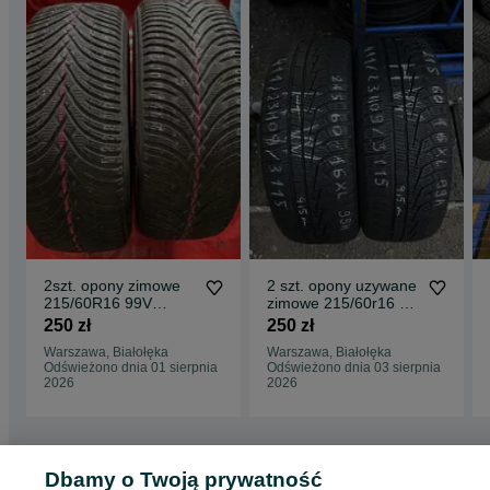
2szt. opony zimowe
2 szt. opony uzywane
215/60R16 99V
zimowe 215/60r16 XL
Kleber Krisalp HP3
Hankook Winter
250 zł
250 zł
I'Cept Evo 2
Warszawa, Białołęka
Warszawa, Białołęka
Odświeżono dnia 01 sierpnia
Odświeżono dnia 03 sierpnia
2026
2026
Dbamy o Twoją prywatność
Strona główna
Motoryzacja
Opony i Felgi
Opony
Opony - Mazowieckie