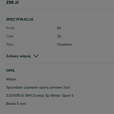
298 zł
SPECYFIKACJA
Profil
60
Cale
16
Stan
Używane
Typ
Zimowe
Zobacz więcej
Pojazd
Osobowe
Szerokość
215
OPIS
Witam
Sprzedam używane opony zimowe 2szt. :
215/60R16 99H Dunlop Sp Winter Sport 5
Bienik 5 mm
Cena: 298 zł. za 2szt. brutto