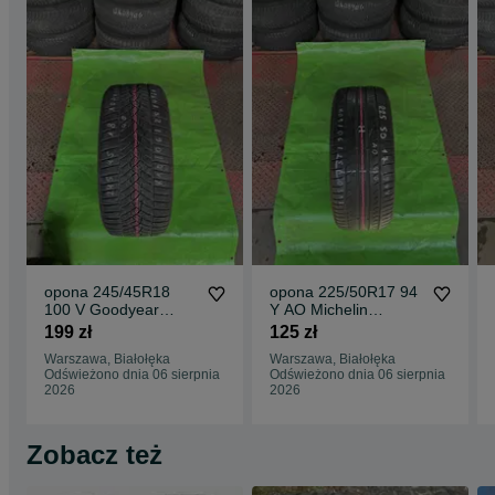
opona 245/45R18
opona 225/50R17 94
100 V Goodyear
Y AO Michelin
UltraGrip
Primacy HP
199 zł
125 zł
Performance +
Warszawa, Białołęka
Warszawa, Białołęka
Odświeżono dnia 06 sierpnia
Odświeżono dnia 06 sierpnia
2026
2026
Zobacz też