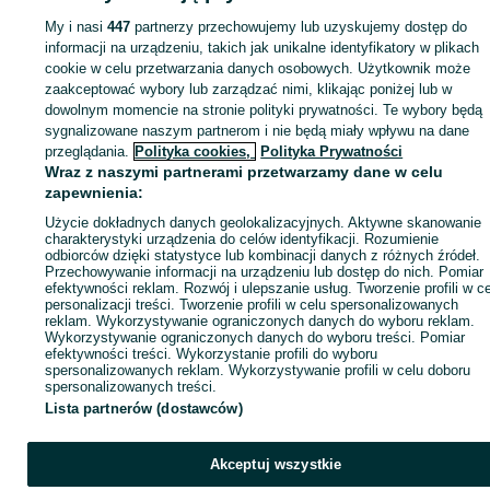
Opony - Warszawa
Opony - Białołęka
My i nasi
447
partnerzy przechowujemy lub uzyskujemy dostęp do
informacji na urządzeniu, takich jak unikalne identyfikatory w plikach
cookie w celu przetwarzania danych osobowych. Użytkownik może
KATEGORIA
zaakceptować wybory lub zarządzać nimi, klikając poniżej lub w
dowolnym momencie na stronie polityki prywatności. Te wybory będą
ID:
934435342
Wyświetlenia: 
sygnalizowane naszym partnerom i nie będą miały wpływu na dane
przeglądania.
Polityka cookies,
Polityka Prywatności
Wraz z naszymi partnerami przetwarzamy dane w celu
Zadzwoń / SMS
Wyślij wiadomość
zapewnienia:
Użycie dokładnych danych geolokalizacyjnych. Aktywne skanowanie
charakterystyki urządzenia do celów identyfikacji. Rozumienie
odbiorców dzięki statystyce lub kombinacji danych z różnych źródeł.
Przechowywanie informacji na urządzeniu lub dostęp do nich. Pomiar
efektywności reklam. Rozwój i ulepszanie usług. Tworzenie profili w c
personalizacji treści. Tworzenie profili w celu spersonalizowanych
reklam. Wykorzystywanie ograniczonych danych do wyboru reklam.
Wykorzystywanie ograniczonych danych do wyboru treści. Pomiar
efektywności treści. Wykorzystanie profili do wyboru
spersonalizowanych reklam. Wykorzystywanie profili w celu doboru
spersonalizowanych treści.
Lista partnerów (dostawców)
Akceptuj wszystkie