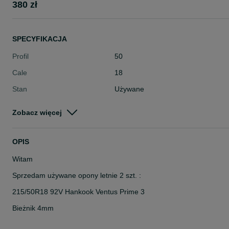
380 zł
SPECYFIKACJA
Profil
50
Cale
18
Stan
Używane
Typ
Letnie
Zobacz więcej
Pojazd
Osobowe
Szerokość
215
OPIS
Witam
Sprzedam używane opony letnie 2 szt. :
215/50R18 92V Hankook Ventus Prime 3
Bieżnik 4mm
Produkcja 2019r.