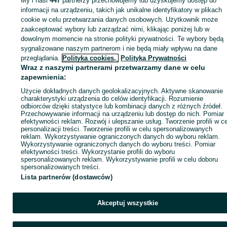
My i nasi
447
partnerzy przechowujemy lub uzyskujemy dostęp do
informacji na urządzeniu, takich jak unikalne identyfikatory w plikach
cookie w celu przetwarzania danych osobowych. Użytkownik może
KATEGORIA
zaakceptować wybory lub zarządzać nimi, klikając poniżej lub w
dowolnym momencie na stronie polityki prywatności. Te wybory będą
sygnalizowane naszym partnerom i nie będą miały wpływu na dane
ID:
1071489827
Wyświetlenia: 
przeglądania.
Polityka cookies,
Polityka Prywatności
Wraz z naszymi partnerami przetwarzamy dane w celu
Zadzwoń / SMS
Wyślij wiadomość
zapewnienia:
Użycie dokładnych danych geolokalizacyjnych. Aktywne skanowanie
charakterystyki urządzenia do celów identyfikacji. Rozumienie
odbiorców dzięki statystyce lub kombinacji danych z różnych źródeł.
Przechowywanie informacji na urządzeniu lub dostęp do nich. Pomiar
efektywności reklam. Rozwój i ulepszanie usług. Tworzenie profili w c
personalizacji treści. Tworzenie profili w celu spersonalizowanych
reklam. Wykorzystywanie ograniczonych danych do wyboru reklam.
Wykorzystywanie ograniczonych danych do wyboru treści. Pomiar
efektywności treści. Wykorzystanie profili do wyboru
spersonalizowanych reklam. Wykorzystywanie profili w celu doboru
spersonalizowanych treści.
Lista partnerów (dostawców)
Akceptuj wszystkie