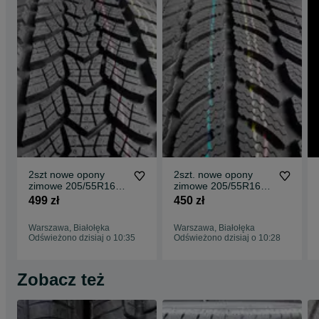
2szt nowe opony
2szt. nowe opony
zimowe 205/55R16
zimowe 205/55R16
Dębica Frigo HP2
Dębica Frigo2 W-wa
499 zł
450 zł
Warszawa
Warszawa, Białołęka
Warszawa, Białołęka
Odświeżono dzisiaj o 10:35
Odświeżono dzisiaj o 10:28
Zobacz też