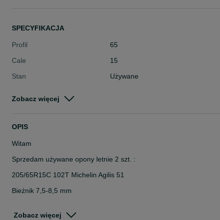
SPECYFIKACJA
Profil
65
Cale
15
Stan
Używane
Typ
Letnie
Zobacz więcej
Pojazd
Dostawcze
Szerokość
205
OPIS
Witam
Sprzedam używane opony letnie 2 szt. :
205/65R15C 102T Michelin Agilis 51
Bieżnik 7,5-8,5 mm
Cena: 299 zł. za 2 szt. brutto
Zobacz więcej