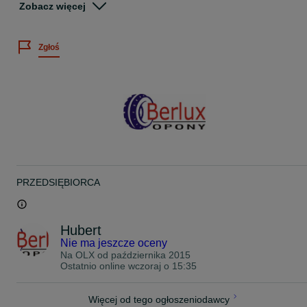
Zobacz więcej
Cena: 550 zł brutto za 2szt.
Wystawiamy faktury VAT
Zgłoś
Istnieje możliwość montażu opon po wcześniejszym umówieniu
telefonicznym.
Premio Berlux
ul.Cieślewskich 25d
03-017 Warszawa Białołęka
godz. otwarcia:
Pon-Pt 8:00-19:00
soboty 8:00-15:00
www.opony4you.pl
PRZEDSIĘBIORCA
Świadczymy usługę wymiany opon u klienta
Na miejscu posiadamy duży wybór opon nowych i używanych w
atrakcyjnych cenach .
Hubert
Nie ma jeszcze oceny
Na OLX od
października 2015
Ostatnio online wczoraj o 15:35
Więcej od tego ogłoszeniodawcy