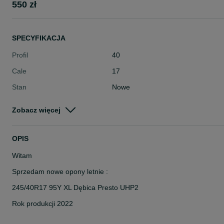
550 zł
SPECYFIKACJA
Profil
40
Cale
17
Stan
Nowe
Typ
Letnie
Zobacz więcej
Pojazd
Osobowe
Szerokość
245
OPIS
Witam
Sprzedam nowe opony letnie :
245/40R17 95Y XL Dębica Presto UHP2
Rok produkcji 2022
Gwarancja: producenta 3 lata