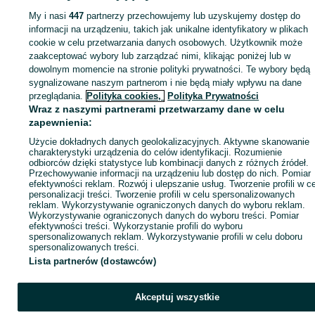
Opony - Warszawa
Opony - Białołęka
My i nasi
447
partnerzy przechowujemy lub uzyskujemy dostęp do
informacji na urządzeniu, takich jak unikalne identyfikatory w plikach
cookie w celu przetwarzania danych osobowych. Użytkownik może
KATEGORIA
zaakceptować wybory lub zarządzać nimi, klikając poniżej lub w
dowolnym momencie na stronie polityki prywatności. Te wybory będą
ID:
744429032
sygnalizowane naszym partnerom i nie będą miały wpływu na dane
przeglądania.
Polityka cookies,
Polityka Prywatności
Wraz z naszymi partnerami przetwarzamy dane w celu
Zadzwoń / SMS
Wyślij wiadomość
zapewnienia:
Użycie dokładnych danych geolokalizacyjnych. Aktywne skanowanie
charakterystyki urządzenia do celów identyfikacji. Rozumienie
odbiorców dzięki statystyce lub kombinacji danych z różnych źródeł.
Przechowywanie informacji na urządzeniu lub dostęp do nich. Pomiar
efektywności reklam. Rozwój i ulepszanie usług. Tworzenie profili w c
personalizacji treści. Tworzenie profili w celu spersonalizowanych
reklam. Wykorzystywanie ograniczonych danych do wyboru reklam.
Wykorzystywanie ograniczonych danych do wyboru treści. Pomiar
efektywności treści. Wykorzystanie profili do wyboru
spersonalizowanych reklam. Wykorzystywanie profili w celu doboru
spersonalizowanych treści.
Lista partnerów (dostawców)
Akceptuj wszystkie