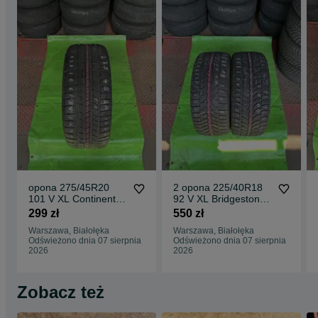
opona 275/45R20
2 opona 225/40R18
101 V XL Continental
92 V XL Bridgestone
CrossContact Winter
Blizzak LM-32
299 zł
550 zł
Warszawa, Białołęka
Warszawa, Białołęka
Odświeżono dnia 07 sierpnia
Odświeżono dnia 07 sierpnia
2026
2026
Zobacz też