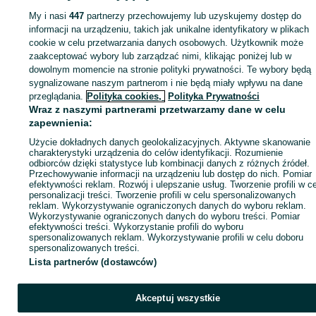
Opony - Warszawa
Opony - Białołęka
My i nasi
447
partnerzy przechowujemy lub uzyskujemy dostęp do
informacji na urządzeniu, takich jak unikalne identyfikatory w plikach
cookie w celu przetwarzania danych osobowych. Użytkownik może
KATEGORIA
zaakceptować wybory lub zarządzać nimi, klikając poniżej lub w
dowolnym momencie na stronie polityki prywatności. Te wybory będą
ID:
742320713
Wyświetlenia: 8
sygnalizowane naszym partnerom i nie będą miały wpływu na dane
przeglądania.
Polityka cookies,
Polityka Prywatności
Wraz z naszymi partnerami przetwarzamy dane w celu
Zadzwoń / SMS
Wyślij wiadomość
zapewnienia:
Użycie dokładnych danych geolokalizacyjnych. Aktywne skanowanie
charakterystyki urządzenia do celów identyfikacji. Rozumienie
odbiorców dzięki statystyce lub kombinacji danych z różnych źródeł.
Przechowywanie informacji na urządzeniu lub dostęp do nich. Pomiar
efektywności reklam. Rozwój i ulepszanie usług. Tworzenie profili w c
personalizacji treści. Tworzenie profili w celu spersonalizowanych
reklam. Wykorzystywanie ograniczonych danych do wyboru reklam.
Wykorzystywanie ograniczonych danych do wyboru treści. Pomiar
efektywności treści. Wykorzystanie profili do wyboru
spersonalizowanych reklam. Wykorzystywanie profili w celu doboru
spersonalizowanych treści.
Lista partnerów (dostawców)
Akceptuj wszystkie