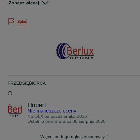
Zobacz więcej
Wystawiamy faktury VAT
Istnieje możliwość montażu opon po wcześniejszym umówieniu
Zgłoś
telefonicznym.
Premio Berlux
ul.Cieślewskich 25d
03-017 Warszawa Białołęka
godz. otwarcia:
Pon-Pt 8:00-19:00
soboty 8:00-15:00
www.opony4you.pl
Świadczymy usługę wymiany opon u klienta
PRZEDSIĘBIORCA
Na miejscu posiadamy duży wybór opon nowych i używanych w
atrakcyjnych cenach .
Hubert
Nie ma jeszcze oceny
Na OLX od
października 2015
Ostatnio online w dniu 05 sierpnia 2026
Więcej od tego ogłoszeniodawcy