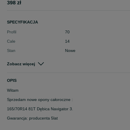
398 zł
SPECYFIKACJA
Profil
70
Cale
14
Stan
Nowe
Typ
Całoroczne
Zobacz więcej
Pojazd
Osobowe
Szerokość
165
OPIS
Witam
Sprzedam nowe opony całoroczne :
165/70R14 81T Dębica Navigator 3.
Gwarancja: producenta 5lat
Cena: 398 zł brutto za 2szt.