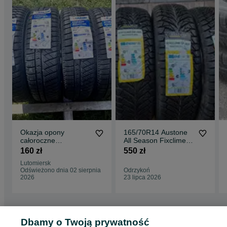
Okazja opony
165/70R14 Austone
całoroczne
All Season Fixclime
165/70R14 Sailun
SP-401
160 zł
550 zł
ATREZZO
Lutomiersk
4SEASONS 2025r.
Odświeżono dnia 02 sierpnia
Odrzykoń
NOWE
2026
23 lipca 2026
Dbamy o Twoją prywatność
Strona główna
Motoryzacja
Opony i Felgi
Opony
Opony - Mazowieckie