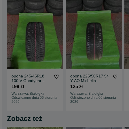
opona 245/45R18
opona 225/50R17 94
100 V Goodyear
Y AO Michelin
UltraGrip
Primacy HP
199 zł
125 zł
Performance +
Warszawa, Białołęka
Warszawa, Białołęka
Odświeżono dnia 06 sierpnia
Odświeżono dnia 06 sierpnia
2026
2026
Zobacz też