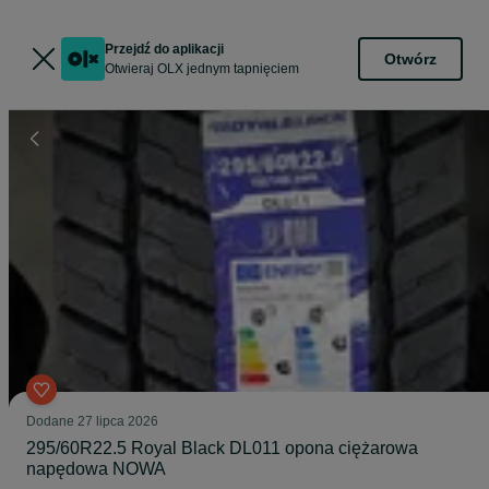
Przejdź do aplikacji
Otwórz
Otwieraj OLX jednym tapnięciem
Dodane
27 lipca 2026
295/60R22.5 Royal Black DL011 opona ciężarowa
napędowa NOWA