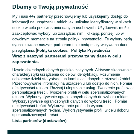
Dbamy o Twoją prywatność
Strona główna
Motoryzacja
Opony i Felgi
Opony
Opony - Łódzkie
Opony 
Szynkielew
My i nasi
447
partnerzy przechowujemy lub uzyskujemy dostęp do
informacji na urządzeniu, takich jak unikalne identyfikatory w plikach
KATEGORIA
cookie w celu przetwarzania danych osobowych. Użytkownik może
zaakceptować wybory lub zarządzać nimi, klikając poniżej lub w
dowolnym momencie na stronie polityki prywatności. Te wybory będą
ID:
1076443610
Wyświetlenia: 
sygnalizowane naszym partnerom i nie będą miały wpływu na dane
przeglądania.
Polityka cookies,
Polityka Prywatności
Wraz z naszymi partnerami przetwarzamy dane w celu
Zadzwoń / SMS
Wyślij wiadomość
zapewnienia:
Użycie dokładnych danych geolokalizacyjnych. Aktywne skanowanie
charakterystyki urządzenia do celów identyfikacji. Rozumienie
odbiorców dzięki statystyce lub kombinacji danych z różnych źródeł.
Przechowywanie informacji na urządzeniu lub dostęp do nich. Pomiar
efektywności reklam. Rozwój i ulepszanie usług. Tworzenie profili w c
personalizacji treści. Tworzenie profili w celu spersonalizowanych
reklam. Wykorzystywanie ograniczonych danych do wyboru reklam.
Wykorzystywanie ograniczonych danych do wyboru treści. Pomiar
efektywności treści. Wykorzystanie profili do wyboru
spersonalizowanych reklam. Wykorzystywanie profili w celu doboru
spersonalizowanych treści.
Lista partnerów (dostawców)