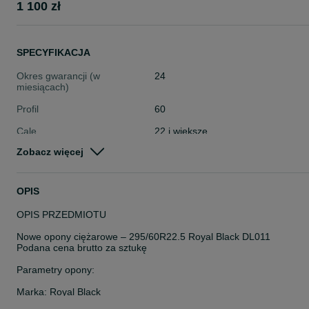
1 100 zł
SPECYFIKACJA
Okres gwarancji (w
24
miesiącach)
Profil
60
Cale
22 i większe
Zobacz więcej
Stan
Nowe
Typ
Całoroczne
OPIS
Pojazd
Ciężarowe
OPIS PRZEDMIOTU
Szerokość
295
Nowe opony ciężarowe – 295/60R22.5 Royal Black DL011
Podana cena brutto za sztukę
Parametry opony:
Marka: Royal Black
Model: DL011