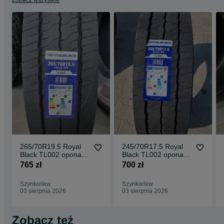
ciężarówki, opona napędowa, opony do tira, opony do ciągnika
siodłowego, opony ciężarowe nowe
265/70R19.5 Royal
245/70R17.5 Royal
Black TL002 opona
Black TL002 opona
ciężarowa naczepowa
ciężarowa naczepowa
765 zł
700 zł
NOWA
NOWA
Szynkielew
Szynkielew
03 sierpnia 2026
03 sierpnia 2026
Zobacz też