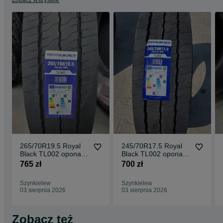
ciężarówki, opona napędowa, opony do tira, opony do ciągnika
siodłowego, opony ciężarowe nowe
265/70R19.5 Royal
245/70R17.5 Royal
Black TL002 opona
Black TL002 opona
ciężarowa naczepowa
ciężarowa naczepowa
765 zł
700 zł
NOWA
NOWA
Szynkielew
Szynkielew
03 sierpnia 2026
03 sierpnia 2026
Zobacz też