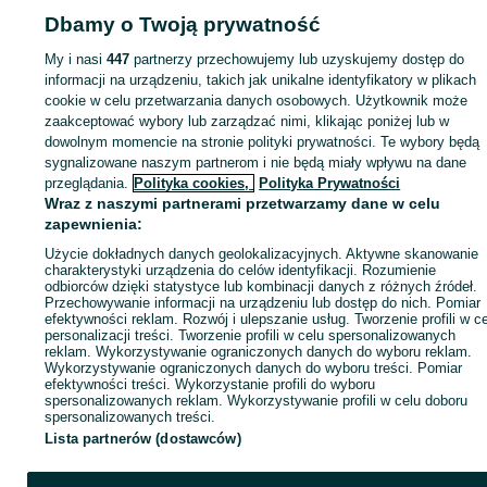
Dbamy o Twoją prywatność
Strona główna
Motoryzacja
Opony i Felgi
Opony
Opony - Łódzkie
Opony 
Szynkielew
My i nasi
447
partnerzy przechowujemy lub uzyskujemy dostęp do
informacji na urządzeniu, takich jak unikalne identyfikatory w plikach
KATEGORIA
cookie w celu przetwarzania danych osobowych. Użytkownik może
zaakceptować wybory lub zarządzać nimi, klikając poniżej lub w
dowolnym momencie na stronie polityki prywatności. Te wybory będą
ID:
1076443610
Wyświetlenia: 
sygnalizowane naszym partnerom i nie będą miały wpływu na dane
przeglądania.
Polityka cookies,
Polityka Prywatności
Wraz z naszymi partnerami przetwarzamy dane w celu
Zadzwoń / SMS
Wyślij wiadomość
zapewnienia:
Użycie dokładnych danych geolokalizacyjnych. Aktywne skanowanie
charakterystyki urządzenia do celów identyfikacji. Rozumienie
odbiorców dzięki statystyce lub kombinacji danych z różnych źródeł.
Przechowywanie informacji na urządzeniu lub dostęp do nich. Pomiar
efektywności reklam. Rozwój i ulepszanie usług. Tworzenie profili w c
personalizacji treści. Tworzenie profili w celu spersonalizowanych
reklam. Wykorzystywanie ograniczonych danych do wyboru reklam.
Wykorzystywanie ograniczonych danych do wyboru treści. Pomiar
efektywności treści. Wykorzystanie profili do wyboru
spersonalizowanych reklam. Wykorzystywanie profili w celu doboru
spersonalizowanych treści.
Lista partnerów (dostawców)