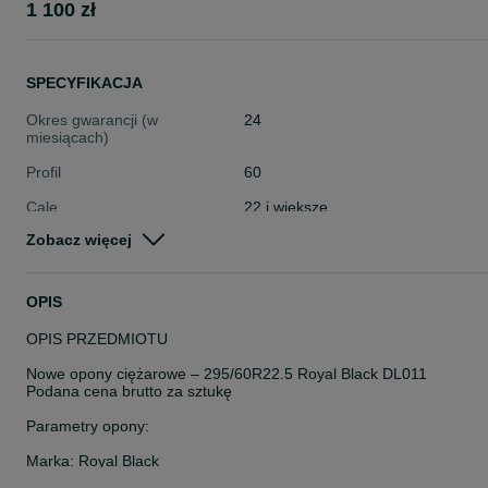
1 100 zł
SPECYFIKACJA
Okres gwarancji (w
24
miesiącach)
Profil
60
Cale
22 i większe
Zobacz więcej
Stan
Nowe
Typ
Całoroczne
OPIS
Pojazd
Ciężarowe
OPIS PRZEDMIOTU
Szerokość
295
Nowe opony ciężarowe – 295/60R22.5 Royal Black DL011
Podana cena brutto za sztukę
Parametry opony:
Marka: Royal Black
Model: DL011