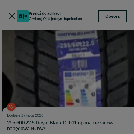
Przejdź do aplikacji
Otwórz
Otwieraj OLX jednym tapnięciem
Dodane
27 lipca 2026
295/60R22.5 Royal Black DL011 opona ciężarowa
napędowa NOWA