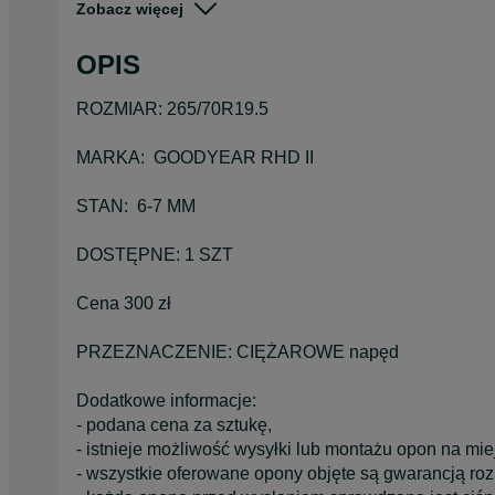
Zobacz więcej
Pojazd
Ciężarowe
OPIS
Szerokość
265
ROZMIAR: 265/70R19.5
MARKA: GOODYEAR RHD II
STAN: 6-7 MM
DOSTĘPNE: 1 SZT
Cena 300 zł
PRZEZNACZENIE: CIĘŻAROWE napęd
Dodatkowe informacje:
- podana cena za sztukę,
- istnieje możliwość wysyłki lub montażu opon na mie
- wszystkie oferowane opony objęte są gwarancją ro