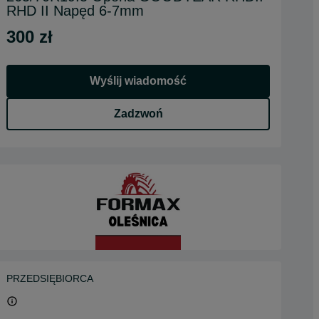
RHD II Napęd 6-7mm
300 zł
Wyślij wiadomość
Zadzwoń
PRZEDSIĘBIORCA