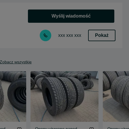
Wyślij wiadomość
Pokaż
xxx xxx xxx
Zobacz wszystkie
pęd
Opony używane napęd
Opony używ