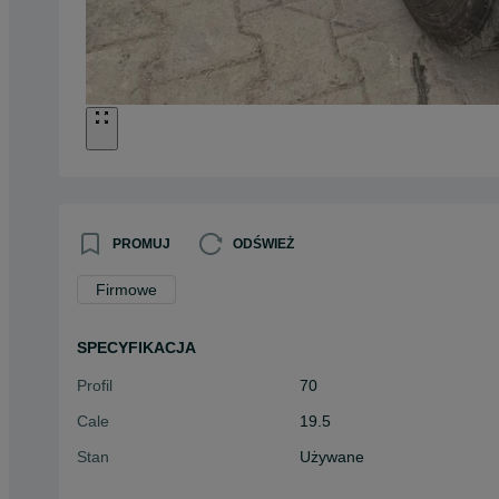
PROMUJ
ODŚWIEŻ
Firmowe
SPECYFIKACJA
Profil
70
Cale
19.5
Stan
Używane
Typ
Całoroczne