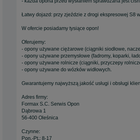
- każda opona przed wysłaniem sprawdzana jest ciśn
Łatwy dojazd: przy zjeździe z drogi ekspresowej S8 
W ofercie posiadamy tysiące opon!
Oferujemy:
- opony używane ciężarowe (ciągniki siodłowe, nacze
- opony używane przemysłowe (fadromy, koparki, łado
- opony używane rolnicze (ciągniki, przyczepy rolnicze
- opony używane do wózków widłowych.
Gwarantujemy najwyższą jakość usługi i obsługi klien
Adres firmy:
Formax S.C. Serwis Opon
Dąbrowa 1
56-400 Oleśnica
Czynne:
Pon.-Pt.: 8-17