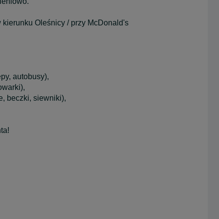
ieniowo.
w kierunku Oleśnicy / przy McDonald's
py, autobusy),
warki),
, beczki, siewniki),
ta!