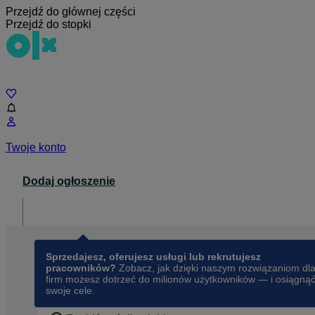
Przejdź do głównej części
Przejdź do stopki
Czat
Twoje konto
Dodaj ogłoszenie
Dla biznesu
opens in a new tab
Sprzedajesz, oferujesz usługi lub rekrutujesz
pracowników?
Zobacz, jak dzięki naszym rozwiązaniom dl
firm możesz dotrzeć do milionów użytkowników — i osiągną
swoje cele.