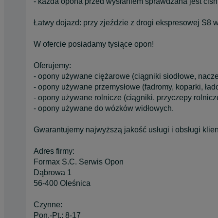
- każda opona przed wysłaniem sprawdzana jest ciśn
Łatwy dojazd: przy zjeździe z drogi ekspresowej S8 
W ofercie posiadamy tysiące opon!
Oferujemy:
- opony używane ciężarowe (ciągniki siodłowe, nacze
- opony używane przemysłowe (fadromy, koparki, łado
- opony używane rolnicze (ciągniki, przyczepy rolnicze
- opony używane do wózków widłowych.
Gwarantujemy najwyższą jakość usługi i obsługi klien
Adres firmy:
Formax S.C. Serwis Opon
Dąbrowa 1
56-400 Oleśnica
Czynne:
Pon.-Pt.: 8-17