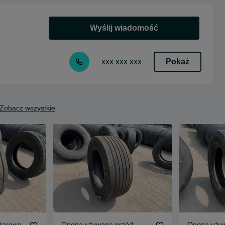
Wyślij wiadomość
Pokaż
xxx xxx xxx
Zobacz wszystkie
żarowa
Opona używana przód
Opona uży