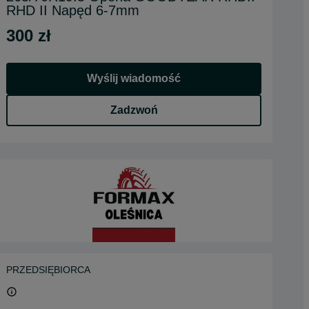
RHD II Napęd 6-7mm
300 zł
Wyślij wiadomość
Zadzwoń
PRZEDSIĘBIORCA