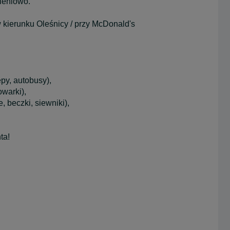
ieniowo.
w kierunku Oleśnicy / przy McDonald's
py, autobusy),
warki),
, beczki, siewniki),
ta!