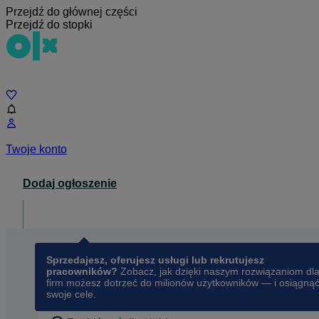
Przejdź do głównej części
Przejdź do stopki
Czat
Twoje konto
Dodaj ogłoszenie
Dla biznesu
opens in a new tab
Sprzedajesz, oferujesz usługi lub rekrutujesz
pracowników?
Zobacz, jak dzięki naszym rozwiązaniom dl
firm możesz dotrzeć do milionów użytkowników — i osiągną
swoje cele.