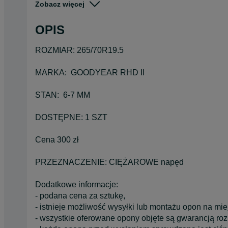
Zobacz więcej
Pojazd
Ciężarowe
OPIS
Szerokość
265
ROZMIAR: 265/70R19.5
MARKA: GOODYEAR RHD II
STAN: 6-7 MM
DOSTĘPNE: 1 SZT
Cena 300 zł
PRZEZNACZENIE: CIĘŻAROWE napęd
Dodatkowe informacje:
- podana cena za sztukę,
- istnieje możliwość wysyłki lub montażu opon na mie
- wszystkie oferowane opony objęte są gwarancją ro