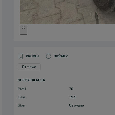
PROMUJ
ODŚWIEŻ
Firmowe
SPECYFIKACJA
Profil
70
Cale
19.5
Stan
Używane
Typ
Całoroczne