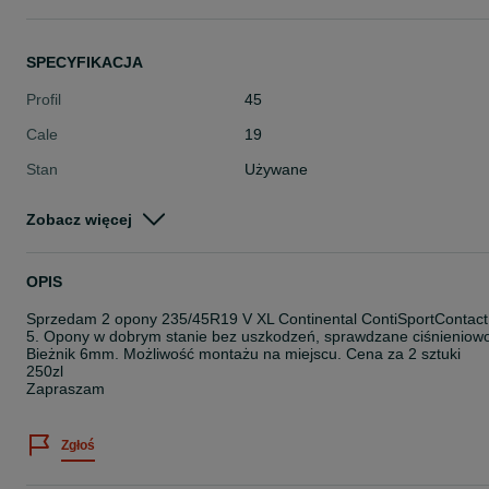
SPECYFIKACJA
Profil
45
Cale
19
Stan
Używane
Typ
Letnie
Zobacz więcej
Pojazd
Osobowe
Szerokość
235
OPIS
Sprzedam 2 opony 235/45R19 V XL Continental ContiSportContact
5. Opony w dobrym stanie bez uszkodzeń, sprawdzane ciśnieniow
Bieżnik 6mm. Możliwość montażu na miejscu. Cena za 2 sztuki
250zl
Zapraszam
Zgłoś