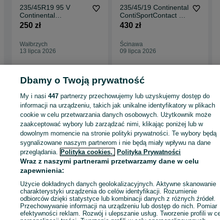
235/45R19 95 V
235/45/19 Continental
Continental
ContiSportContact 5
ContiSportContact 5
235/45 R19 99V XL
250 zł
430 zł
SSR MOE
PL585/150C
Wałbrzych
Ścinawa
13 lipca 2026
09 lipca 2026
Dbamy o Twoją prywatność
My i nasi
447
partnerzy przechowujemy lub uzyskujemy dostęp do
Strona główna
Motoryzacja
Opony i Felgi
Opony
Opony - Dolnośląskie
Opony - Zębowice
informacji na urządzeniu, takich jak unikalne identyfikatory w plikach
cookie w celu przetwarzania danych osobowych. Użytkownik może
zaakceptować wybory lub zarządzać nimi, klikając poniżej lub w
KATEGORIA
dowolnym momencie na stronie polityki prywatności. Te wybory będą
sygnalizowane naszym partnerom i nie będą miały wpływu na dane
przeglądania.
Polityka cookies,
Polityka Prywatności
ID:
1060462056
Wyświetlenia: 
Wraz z naszymi partnerami przetwarzamy dane w celu
zapewnienia:
Zadzwoń / SMS
Wyślij wiadomość
Użycie dokładnych danych geolokalizacyjnych. Aktywne skanowanie
charakterystyki urządzenia do celów identyfikacji. Rozumienie
odbiorców dzięki statystyce lub kombinacji danych z różnych źródeł.
Przechowywanie informacji na urządzeniu lub dostęp do nich. Pomiar
efektywności reklam. Rozwój i ulepszanie usług. Tworzenie profili w c