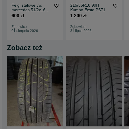
Felgi stalowe vw,
215/55R18 99H
mercedes 51/2x16
Kumho Ecsta PS71
ET51
600 zł
1 200 zł
Zębowice
Zębowice
01 sierpnia 2026
31 lipca 2026
Zobacz też