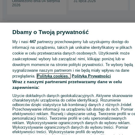
Odświeżono dnia 04 sierpnia
31 lipca 2026
2026
Strona główna
Motoryzacja
Opony i Felgi
Opony
Opony - Śląskie
Opony 
Dbamy o Twoją prywatność
Katowice
Opony - Szopienice-Burowiec
My i nasi
447
partnerzy przechowujemy lub uzyskujemy dostęp do
informacji na urządzeniu, takich jak unikalne identyfikatory w plikach
KATEGORIA
cookie w celu przetwarzania danych osobowych. Użytkownik może
zaakceptować wybory lub zarządzać nimi, klikając poniżej lub w
dowolnym momencie na stronie polityki prywatności. Te wybory będą
ID:
813930782
Wyświetlenia: 6
sygnalizowane naszym partnerom i nie będą miały wpływu na dane
przeglądania.
Polityka cookies,
Polityka Prywatności
Wraz z naszymi partnerami przetwarzamy dane w celu
Zadzwoń / SMS
Wyślij wiadomość
zapewnienia:
Użycie dokładnych danych geolokalizacyjnych. Aktywne skanowanie
charakterystyki urządzenia do celów identyfikacji. Rozumienie
odbiorców dzięki statystyce lub kombinacji danych z różnych źródeł.
Przechowywanie informacji na urządzeniu lub dostęp do nich. Pomiar
efektywności reklam. Rozwój i ulepszanie usług. Tworzenie profili w c
personalizacji treści. Tworzenie profili w celu spersonalizowanych
reklam. Wykorzystywanie ograniczonych danych do wyboru reklam.
Wykorzystywanie ograniczonych danych do wyboru treści. Pomiar
efektywności treści. Wykorzystanie profili do wyboru