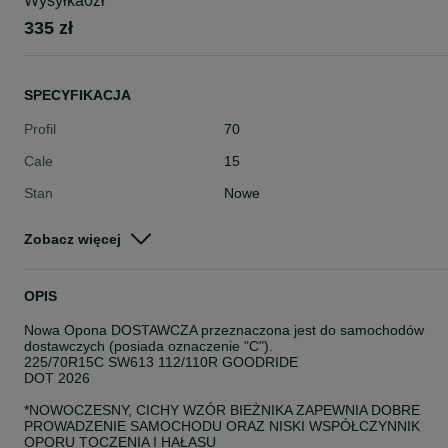
Wysyłka0zł
335 zł
SPECYFIKACJA
Profil
70
Cale
15
Stan
Nowe
Typ
Całoroczne
Zobacz więcej
Pojazd
Dostawcze
Szerokość
225
OPIS
Nowa Opona DOSTAWCZA przeznaczona jest do samochodów
dostawczych (posiada oznaczenie "C").
225/70R15C SW613 112/110R GOODRIDE
DOT 2026
*NOWOCZESNY, CICHY WZÓR BIEŻNIKA ZAPEWNIA DOBRE
PROWADZENIE SAMOCHODU ORAZ NISKI WSPÓŁCZYNNIK
OPORU TOCZENIA I HAŁASU