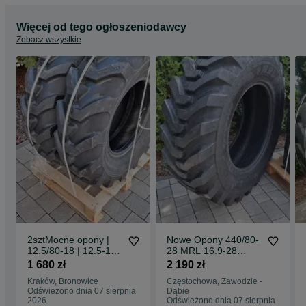
Więcej od tego ogłoszeniodawcy
Zobacz wszystkie
2sztMocne opony |
Nowe Opony 440/80-
12.5/80-18 | 12.5-18
28 MRL 16.9-28
MOCNE 12PR
16PR 440/80-28
1 680 zł
2 190 zł
Dostawa0zł
DOSTAWA0zŁ mocne
Kraków, Bronowice
Częstochowa, Zawodzie -
opony pobranie
Odświeżono dnia 07 sierpnia
Dąbie
dostawa 0zł
2026
Odświeżono dnia 07 sierpnia