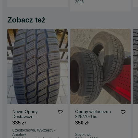
2026
Zobacz też
Nowe Opony
Opony wielosezon
Dostawcze
225/70r15c
Całoroczne Bus
335 zł
350 zł
225/70R15C SW613
Częstochowa, Wyczerpy -
112/110R GOODRIDE
Aniołów
Spytkowo
DOT 2026