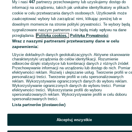
My i nasi
447
partnerzy przechowujemy lub uzyskujemy dostęp do
informacji na urządzeniu, takich jak unikalne identyfikatory w plikach
cookie w celu przetwarzania danych osobowych. Użytkownik może
KATEGORIA
zaakceptować wybory lub zarządzać nimi, klikając poniżej lub w
dowolnym momencie na stronie polityki prywatności. Te wybory będą
ID:
1059543357
Wyświetlenia: 
sygnalizowane naszym partnerom i nie będą miały wpływu na dane
przeglądania.
Polityka cookies,
Polityka Prywatności
Wraz z naszymi partnerami przetwarzamy dane w celu
Zadzwoń / SMS
Wyślij wiadomość
zapewnienia:
Użycie dokładnych danych geolokalizacyjnych. Aktywne skanowanie
charakterystyki urządzenia do celów identyfikacji. Rozumienie
odbiorców dzięki statystyce lub kombinacji danych z różnych źródeł.
Przechowywanie informacji na urządzeniu lub dostęp do nich. Pomiar
efektywności reklam. Rozwój i ulepszanie usług. Tworzenie profili w c
personalizacji treści. Tworzenie profili w celu spersonalizowanych
reklam. Wykorzystywanie ograniczonych danych do wyboru reklam.
Wykorzystywanie ograniczonych danych do wyboru treści. Pomiar
efektywności treści. Wykorzystanie profili do wyboru
spersonalizowanych reklam. Wykorzystywanie profili w celu doboru
spersonalizowanych treści.
Lista partnerów (dostawców)
Akceptuj wszystkie