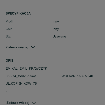
SPECYFIKACJA
Profil
Inny
Cale
Inny
Stan
Używane
Typ
Inny
Zobacz więcej
Pojazd
Pozostałe
Szerokość
Inna
OPIS
EMIKAL EMIL_KRAWCZYK
03-274_WARSZAWA WULKANIZACJA 24h
UL.KOPIJNIKÓW 75
-
DANE TECHNICZNE
Zobacz więcej