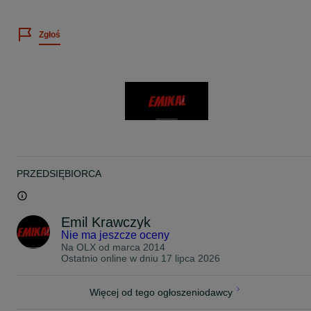
ROZMIAR OPONY : 225/55/18
Zgłoś
PRODUCENT : Michelin
MODEL : Primacy 3
DOT : 4716
PRĘDKOŚĆ : V
NOŚNOŚĆ : 98
BIEŻNIK : 2 x 5,2mm 2 x 4,6mm
UWAGI : Letnie !
CENA ZA KOMPLET, 4-SZTUKI !
-
PRZEDSIĘBIORCA
BARDZO PROSIMY O KONTAKT TELEFONICZNY W CELU
UZYSKANIA ODPOWIEDZI NA PAŃSTWA PYTANIA, PONIEWAŻ
OTRZYMUJEMY CODZIENNIE BARDZO DUŻO WIADOMOŚCI I
NIE NA KAŻDĄ JESTEŚMY W STANIE ODPISAĆ ZE WZGLĘDU N
Emil Krawczyk
POZOSTAŁE OBOWIĄZKI.
Nie ma jeszcze oceny
Na OLX od
marca 2014
ZAPRASZAM PO ODBIÓR I BEZPŁATNY MONTAŻ ZAKUPIONYC
Ostatnio online w dniu 17 lipca 2026
OPON 24 GODZINY NA DOBĘ 7 DNI W TYGODNIU W
WARSZAWIE UL. KOPIJNIKÓW 75
TEL: 5 1 2 - 9 6 5 - 9 0 4
Więcej od tego ogłoszeniodawcy