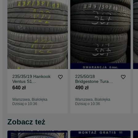
235/35/19 Hankook
225/50/18
Ventus S1
Bridgestone Tura
Evo3_6,5mm_2szt_(1
T001_6,5mm_2szt_(3
640 zł
490 zł
22)
67)
Warszawa, Białołęka
Warszawa, Białołęka
Dzisiaj o 10:36
Dzisiaj o 10:36
Zobacz też