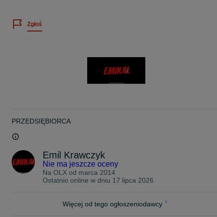
ROZMIAR OPONY : 215/55/18
Zgłoś
PRODUCENT : Falken
MODEL : Ziex ZE914
DOT : 5018, 4916, 4317, 4317
PRĘDKOŚĆ : H
NOŚNOŚĆ : 95
BIEŻNIK : 2 x 7mm 2 x 6,4mm
UWAGI : Letnie !
CENA ZA KOMPLET, 4-SZTUKI !
-
PRZEDSIĘBIORCA
BARDZO PROSIMY O KONTAKT TELEFONICZNY W CELU
UZYSKANIA ODPOWIEDZI NA PAŃSTWA PYTANIA, PONIEWAŻ
OTRZYMUJEMY CODZIENNIE BARDZO DUŻO WIADOMOŚCI I
NIE NA KAŻDĄ JESTEŚMY W STANIE ODPISAĆ ZE WZGLĘDU N
Emil Krawczyk
POZOSTAŁE OBOWIĄZKI.
Nie ma jeszcze oceny
Na OLX od
marca 2014
ZAPRASZAM PO ODBIÓR I BEZPŁATNY MONTAŻ ZAKUPIONYC
Ostatnio online w dniu 17 lipca 2026
OPON 24 GODZINY NA DOBĘ 7 DNI W TYGODNIU W
WARSZAWIE UL. KOPIJNIKÓW 75
TEL: 5 1 2 - 9 6 5 - 9 0 4
Więcej od tego ogłoszeniodawcy