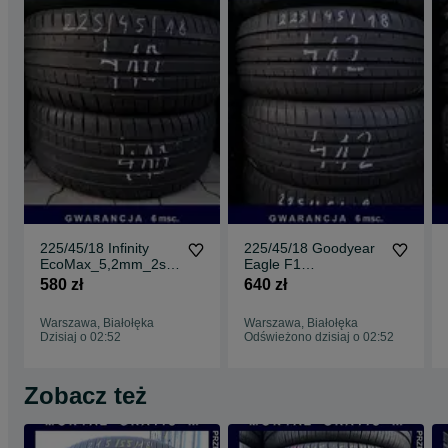
225/45/18 Infinity
225/45/18 Goodyear
EcoMax_5,2mm_2szt
Eagle F1
_(410)
_6,5mm_2szt_(412)
580 zł
640 zł
Warszawa, Białołęka
Warszawa, Białołęka
Dzisiaj o 02:52
Odświeżono dzisiaj o 02:52
Zobacz też