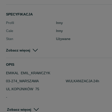
SPECYFIKACJA
Profil
Inny
Cale
Inny
Stan
Używane
Typ
Inny
Zobacz więcej
Pojazd
Pozostałe
Szerokość
Inna
OPIS
EMIKAL EMIL_KRAWCZYK
03-274_WARSZAWA WULKANIZACJA 24h
UL.KOPIJNIKÓW 75
-
DANE TECHNICZNE
Zobacz więcej