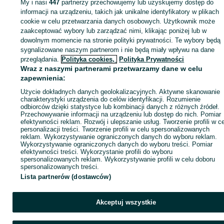
My i nasi
447
partnerzy przechowujemy lub uzyskujemy dostęp do
informacji na urządzeniu, takich jak unikalne identyfikatory w plikach
cookie w celu przetwarzania danych osobowych. Użytkownik może
KATEGORIA
zaakceptować wybory lub zarządzać nimi, klikając poniżej lub w
dowolnym momencie na stronie polityki prywatności. Te wybory będą
ID:
1059543271
Wyświetlenia:
sygnalizowane naszym partnerom i nie będą miały wpływu na dane
przeglądania.
Polityka cookies,
Polityka Prywatności
Wraz z naszymi partnerami przetwarzamy dane w celu
Zadzwoń / SMS
Wyślij wiadomość
zapewnienia:
Użycie dokładnych danych geolokalizacyjnych. Aktywne skanowanie
charakterystyki urządzenia do celów identyfikacji. Rozumienie
odbiorców dzięki statystyce lub kombinacji danych z różnych źródeł.
Przechowywanie informacji na urządzeniu lub dostęp do nich. Pomiar
efektywności reklam. Rozwój i ulepszanie usług. Tworzenie profili w c
personalizacji treści. Tworzenie profili w celu spersonalizowanych
reklam. Wykorzystywanie ograniczonych danych do wyboru reklam.
Wykorzystywanie ograniczonych danych do wyboru treści. Pomiar
efektywności treści. Wykorzystanie profili do wyboru
spersonalizowanych reklam. Wykorzystywanie profili w celu doboru
spersonalizowanych treści.
Lista partnerów (dostawców)
Akceptuj wszystkie