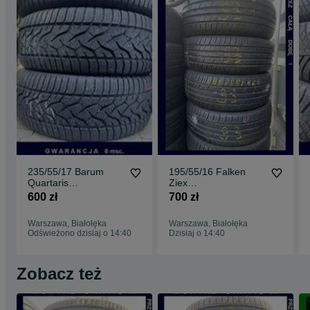
235/55/17 Barum
195/55/16 Falken
Quartaris
Ziex
5_7,5mm_2szt_(486)
ZE914_6,8mm_4szt_
600 zł
700 zł
(93)
Warszawa, Białołęka
Warszawa, Białołęka
Odświeżono dzisiaj o 14:40
Dzisiaj o 14:40
Zobacz też