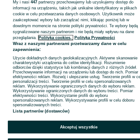
My i nasi
447
partnerzy przechowujemy lub uzyskujemy dostęp do
informacji na urządzeniu, takich jak unikalne identyfikatory w plikach
cookie w celu przetwarzania danych osobowych. Użytkownik może
KATEGORIA
zaakceptować wybory lub zarządzać nimi, klikając poniżej lub w
dowolnym momencie na stronie polityki prywatności. Te wybory będą
ID:
1059543990
Wyświetlenia:
sygnalizowane naszym partnerom i nie będą miały wpływu na dane
przeglądania.
Polityka cookies,
Polityka Prywatności
Wraz z naszymi partnerami przetwarzamy dane w celu
Zadzwoń / SMS
Wyślij wiadomość
zapewnienia:
Użycie dokładnych danych geolokalizacyjnych. Aktywne skanowanie
charakterystyki urządzenia do celów identyfikacji. Rozumienie
odbiorców dzięki statystyce lub kombinacji danych z różnych źródeł.
Przechowywanie informacji na urządzeniu lub dostęp do nich. Pomiar
efektywności reklam. Rozwój i ulepszanie usług. Tworzenie profili w c
personalizacji treści. Tworzenie profili w celu spersonalizowanych
reklam. Wykorzystywanie ograniczonych danych do wyboru reklam.
Wykorzystywanie ograniczonych danych do wyboru treści. Pomiar
efektywności treści. Wykorzystanie profili do wyboru
spersonalizowanych reklam. Wykorzystywanie profili w celu doboru
spersonalizowanych treści.
Lista partnerów (dostawców)
Akceptuj wszystkie