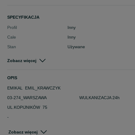
SPECYFIKACJA
Profil
Inny
Cale
Inny
Stan
Używane
Typ
Inny
Zobacz więcej
Pojazd
Pozostałe
Szerokość
Inna
OPIS
EMIKAL EMIL_KRAWCZYK
03-274_WARSZAWA WULKANIZACJA 24h
UL.KOPIJNIKÓW 75
-
DANE TECHNICZNE
Zobacz więcej