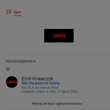
ROZMIAR OPONY : 215/55/17
Zgłoś
PRODUCENT : Hankook
MODEL : Ventus Prime 4
DOT : 4323, 4323, 4323, 4323
PRĘDKOŚĆ : W
NOŚNOŚĆ : 94
BIEŻNIK : 2 x 6,8mm 2 x 5,7mm
UWAGI : Letnie !
CENA ZA KOMPLET, 4-SZTUKI !
-
PRZEDSIĘBIORCA
BARDZO PROSIMY O KONTAKT TELEFONICZNY W CELU
UZYSKANIA ODPOWIEDZI NA PAŃSTWA PYTANIA, PONIEWAŻ
OTRZYMUJEMY CODZIENNIE BARDZO DUŻO WIADOMOŚCI I
NIE NA KAŻDĄ JESTEŚMY W STANIE ODPISAĆ ZE WZGLĘDU N
Emil Krawczyk
POZOSTAŁE OBOWIĄZKI.
Nie ma jeszcze oceny
Na OLX od
marca 2014
ZAPRASZAM PO ODBIÓR I BEZPŁATNY MONTAŻ ZAKUPIONYC
Ostatnio online w dniu 17 lipca 2026
OPON 24 GODZINY NA DOBĘ 7 DNI W TYGODNIU W
WARSZAWIE UL. KOPIJNIKÓW 75
TEL: 5 1 2 - 9 6 5 - 9 0 4
Więcej od tego ogłoszeniodawcy