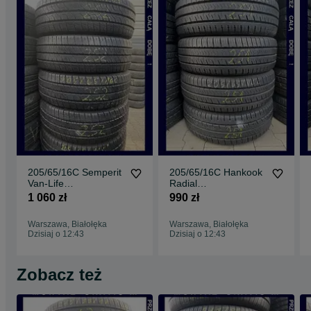
205/65/16C Semperit
205/65/16C Hankook
Van-Life
Radial
2_8,2mm_4szt_(252)
RA28_8,2mm_4szt_(
1 060 zł
990 zł
251)
Warszawa, Białołęka
Warszawa, Białołęka
Dzisiaj o 12:43
Dzisiaj o 12:43
Zobacz też