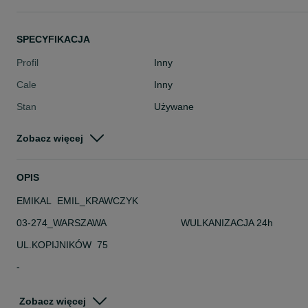
SPECYFIKACJA
Profil
Inny
Cale
Inny
Stan
Używane
Typ
Inny
Zobacz więcej
Pojazd
Pozostałe
Szerokość
Inna
OPIS
EMIKAL EMIL_KRAWCZYK
03-274_WARSZAWA WULKANIZACJA 24h
UL.KOPIJNIKÓW 75
-
DANE TECHNICZNE
Zobacz więcej