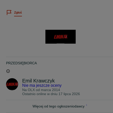
ROZMIAR OPONY : 215/55/17
Zgłoś
PRODUCENT : Falken
MODEL : Ziex ZE914
DOT : 0318, 4716, 4617, brak
PRĘDKOŚĆ : W
NOŚNOŚĆ : 94
BIEŻNIK : 2 x 7mm 2 x 6,7mm
UWAGI : Letnie !
CENA ZA KOMPLET, 4-SZTUKI !
-
PRZEDSIĘBIORCA
BARDZO PROSIMY O KONTAKT TELEFONICZNY W CELU
UZYSKANIA ODPOWIEDZI NA PAŃSTWA PYTANIA, PONIEWAŻ
OTRZYMUJEMY CODZIENNIE BARDZO DUŻO WIADOMOŚCI I
NIE NA KAŻDĄ JESTEŚMY W STANIE ODPISAĆ ZE WZGLĘDU N
Emil Krawczyk
POZOSTAŁE OBOWIĄZKI.
Nie ma jeszcze oceny
Na OLX od
marca 2014
ZAPRASZAM PO ODBIÓR I BEZPŁATNY MONTAŻ ZAKUPIONYC
Ostatnio online w dniu 17 lipca 2026
OPON 24 GODZINY NA DOBĘ 7 DNI W TYGODNIU W
WARSZAWIE UL. KOPIJNIKÓW 75
TEL: 5 1 2 - 9 6 5 - 9 0 4
Więcej od tego ogłoszeniodawcy