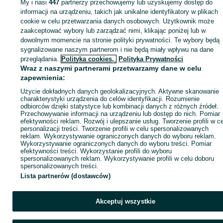
My i nasi
447
partnerzy przechowujemy lub uzyskujemy dostęp do
informacji na urządzeniu, takich jak unikalne identyfikatory w plikach
cookie w celu przetwarzania danych osobowych. Użytkownik może
KATEGORIA
zaakceptować wybory lub zarządzać nimi, klikając poniżej lub w
dowolnym momencie na stronie polityki prywatności. Te wybory będą
ID:
1059543949
Wyświetlenia:
sygnalizowane naszym partnerom i nie będą miały wpływu na dane
przeglądania.
Polityka cookies,
Polityka Prywatności
Wraz z naszymi partnerami przetwarzamy dane w celu
Zadzwoń / SMS
Wyślij wiadomość
zapewnienia:
Użycie dokładnych danych geolokalizacyjnych. Aktywne skanowanie
charakterystyki urządzenia do celów identyfikacji. Rozumienie
odbiorców dzięki statystyce lub kombinacji danych z różnych źródeł.
Przechowywanie informacji na urządzeniu lub dostęp do nich. Pomiar
efektywności reklam. Rozwój i ulepszanie usług. Tworzenie profili w c
personalizacji treści. Tworzenie profili w celu spersonalizowanych
reklam. Wykorzystywanie ograniczonych danych do wyboru reklam.
Wykorzystywanie ograniczonych danych do wyboru treści. Pomiar
efektywności treści. Wykorzystanie profili do wyboru
spersonalizowanych reklam. Wykorzystywanie profili w celu doboru
spersonalizowanych treści.
Lista partnerów (dostawców)
Akceptuj wszystkie