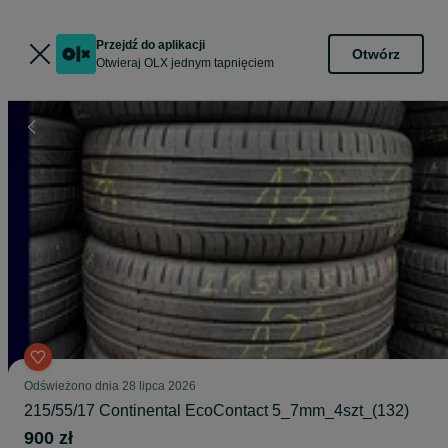
Przejdź do aplikacji
Otwórz
Otwieraj OLX jednym tapnięciem
Odświeżono dnia 28 lipca 2026
215/55/17 Continental EcoContact 5_7mm_4szt_(132)
900 zł