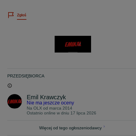
ROZMIAR OPONY : 215/55/17
Zgłoś
PRODUCENT : Continental
MODEL : EcoContact 5
DOT : 0820, 4018, brak, brak
PRĘDKOŚĆ : V
NOŚNOŚĆ : 94
BIEŻNIK : 2 x 7mm 2 x 6,5mm
UWAGI : Letnie !
CENA ZA KOMPLET, 4-SZTUKI !
-
PRZEDSIĘBIORCA
BARDZO PROSIMY O KONTAKT TELEFONICZNY W CELU
UZYSKANIA ODPOWIEDZI NA PAŃSTWA PYTANIA, PONIEWAŻ
OTRZYMUJEMY CODZIENNIE BARDZO DUŻO WIADOMOŚCI I
NIE NA KAŻDĄ JESTEŚMY W STANIE ODPISAĆ ZE WZGLĘDU N
Emil Krawczyk
POZOSTAŁE OBOWIĄZKI.
Nie ma jeszcze oceny
Na OLX od
marca 2014
ZAPRASZAM PO ODBIÓR I BEZPŁATNY MONTAŻ ZAKUPIONYC
Ostatnio online w dniu 17 lipca 2026
OPON 24 GODZINY NA DOBĘ 7 DNI W TYGODNIU W
WARSZAWIE UL. KOPIJNIKÓW 75
TEL: 5 1 2 - 9 6 5 - 9 0 4
Więcej od tego ogłoszeniodawcy