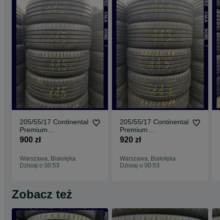
205/55/17 Continental
205/55/17 Continental
Premium
Premium
5_7mm_4szt_(115)
5_7mm_4szt_(113)
900 zł
920 zł
Warszawa, Białołęka
Warszawa, Białołęka
Dzisiaj o 00:53
Dzisiaj o 00:53
Zobacz też