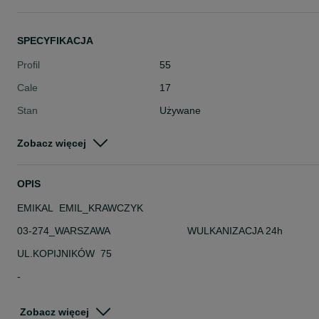
SPECYFIKACJA
Profil
55
Cale
17
Stan
Używane
Typ
Letnie
Zobacz więcej
Pojazd
Osobowe
Szerokość
215
OPIS
EMIKAL EMIL_KRAWCZYK
03-274_WARSZAWA WULKANIZACJA 24h
UL.KOPIJNIKÓW 75
-
DANE TECHNICZNE
Zobacz więcej