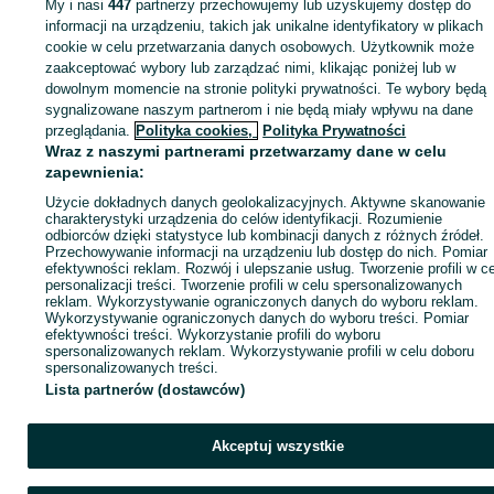
My i nasi
447
partnerzy przechowujemy lub uzyskujemy dostęp do
informacji na urządzeniu, takich jak unikalne identyfikatory w plikach
cookie w celu przetwarzania danych osobowych. Użytkownik może
KATEGORIA
zaakceptować wybory lub zarządzać nimi, klikając poniżej lub w
dowolnym momencie na stronie polityki prywatności. Te wybory będą
ID:
1059544057
Wyświetlenia:
sygnalizowane naszym partnerom i nie będą miały wpływu na dane
przeglądania.
Polityka cookies,
Polityka Prywatności
Wraz z naszymi partnerami przetwarzamy dane w celu
Zadzwoń / SMS
Wyślij wiadomość
zapewnienia:
Użycie dokładnych danych geolokalizacyjnych. Aktywne skanowanie
charakterystyki urządzenia do celów identyfikacji. Rozumienie
odbiorców dzięki statystyce lub kombinacji danych z różnych źródeł.
Przechowywanie informacji na urządzeniu lub dostęp do nich. Pomiar
efektywności reklam. Rozwój i ulepszanie usług. Tworzenie profili w c
personalizacji treści. Tworzenie profili w celu spersonalizowanych
reklam. Wykorzystywanie ograniczonych danych do wyboru reklam.
Wykorzystywanie ograniczonych danych do wyboru treści. Pomiar
efektywności treści. Wykorzystanie profili do wyboru
spersonalizowanych reklam. Wykorzystywanie profili w celu doboru
spersonalizowanych treści.
Lista partnerów (dostawców)
Akceptuj wszystkie