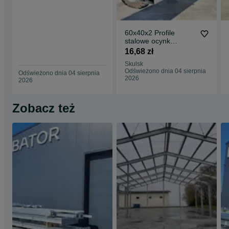
60x40x2 Profile
stalowe ocynk
zamknięte rury łaty
16,68 zł
ogrodzenie słupy
Skulsk
Odświeżono dnia 04 sierpnia
Odświeżono dnia 04 sierpnia
2026
2026
Zobacz też