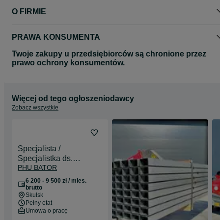
O FIRMIE
PRAWA KONSUMENTA
Twoje zakupy u przedsiębiorców są chronione przez
prawo ochrony konsumentów.
Więcej od tego ogłoszeniodawcy
Zobacz wszystkie
Specjalista /
Specjalistka ds.
PHU BATOR
administracyjno-
księgowych
6 200 - 9 500 zł / mies.
brutto
Skulsk
Pełny etat
Umowa o pracę