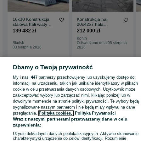
16x30 Konstrukcja
Konstrukcja hali
stalowa hali wiaty
20x42x7 hala
magazynu obory
magazyn warsztat
139 482 zł
212 000 zł
budynek
obora produkcyjna
Konin
Skulsk
Odświeżono dnia 05 sierpnia
03 sierpnia 2026
2026
Dbamy o Twoją prywatność
Strona główna
Budowa i Remont
Garaże
Garaże - Wielkopolskie
Garaże 
My i nasi
447
partnerzy przechowujemy lub uzyskujemy dostęp do
Skulsk
informacji na urządzeniu, takich jak unikalne identyfikatory w plikach
cookie w celu przetwarzania danych osobowych. Użytkownik może
zaakceptować wybory lub zarządzać nimi, klikając poniżej lub w
KATEGORIA
dowolnym momencie na stronie polityki prywatności. Te wybory będą
sygnalizowane naszym partnerom i nie będą miały wpływu na dane
przeglądania.
Polityka cookies,
Polityka Prywatności
ID:
1022076670
Wyświetlenia: 11
Wraz z naszymi partnerami przetwarzamy dane w celu
zapewnienia:
Zadzwoń / SMS
Wyślij wiadomość
Użycie dokładnych danych geolokalizacyjnych. Aktywne skanowanie
charakterystyki urządzenia do celów identyfikacji. Rozumienie