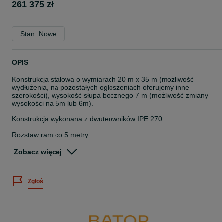
261 375 zł
Stan: Nowe
OPIS
Konstrukcja stalowa o wymiarach 20 m x 35 m (możliwość
wydłużenia, na pozostałych ogłoszeniach oferujemy inne
szerokości), wysokość słupa bocznego 7 m (możliwość zmiany
wysokości na 5m lub 6m).
Konstrukcja wykonana z dwuteowników IPE 270
Rozstaw ram co 5 metry.
Strefa obciążenia śniegiem II; strefa obciążenia wiatrem I.
Zobacz więcej
W cenie konstrukcji zawiera się:
Zgłoś
- słupy boczne
- rygle dachowe
- stężenia ścienne