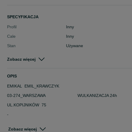
SPECYFIKACJA
Profil
Inny
Cale
Inny
Stan
Używane
Typ
Inny
Zobacz więcej
Pojazd
Pozostałe
Szerokość
Inna
OPIS
EMIKAL EMIL_KRAWCZYK
03-274_WARSZAWA WULKANIZACJA 24h
UL.KOPIJNIKÓW 75
-
DANE TECHNICZNE
Zobacz więcej