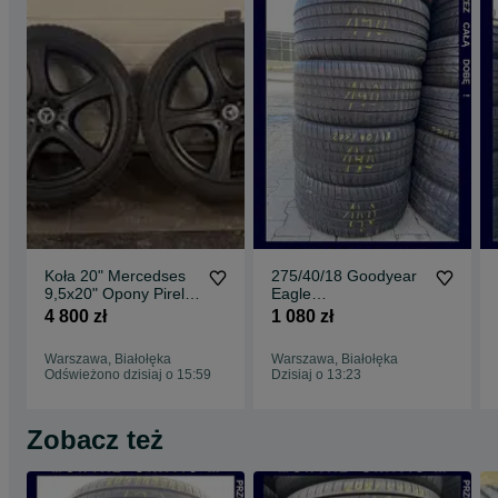
Koła 20" Mercedses
275/40/18 Goodyear
9,5x20" Opony Pirell
Eagle
ZIMOWEi
F1_5,7mm_4szt_(140
4 800 zł
1 080 zł
)
Warszawa, Białołęka
Warszawa, Białołęka
Odświeżono dzisiaj o 15:59
Dzisiaj o 13:23
Zobacz też