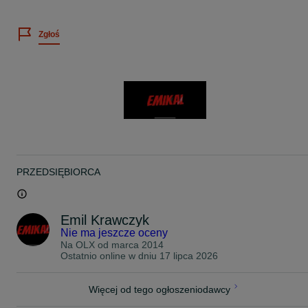
ROZMIAR OPONY : 205/55/17
Zgłoś
PRODUCENT : Pirelli
MODEL : P7 Cinturato
DOT : 0219, 2819, 3920, 5218
PRĘDKOŚĆ : V
NOŚNOŚĆ : W
BIEŻNIK : 2 x 6,6mm 2 x 6,2mm
UWAGI : Letnie !
CENA ZA KOMPLET, 4-SZTUKI !
-
PRZEDSIĘBIORCA
BARDZO PROSIMY O KONTAKT TELEFONICZNY W CELU
UZYSKANIA ODPOWIEDZI NA PAŃSTWA PYTANIA, PONIEWAŻ
OTRZYMUJEMY CODZIENNIE BARDZO DUŻO WIADOMOŚCI I
NIE NA KAŻDĄ JESTEŚMY W STANIE ODPISAĆ ZE WZGLĘDU N
Emil Krawczyk
POZOSTAŁE OBOWIĄZKI.
Nie ma jeszcze oceny
Na OLX od
marca 2014
ZAPRASZAM PO ODBIÓR I BEZPŁATNY MONTAŻ ZAKUPIONYC
Ostatnio online w dniu 17 lipca 2026
OPON 24 GODZINY NA DOBĘ 7 DNI W TYGODNIU W
WARSZAWIE UL. KOPIJNIKÓW 75
TEL: 5 1 2 - 9 6 5 - 9 0 4
Więcej od tego ogłoszeniodawcy