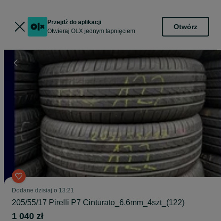
Przejdź do aplikacji
Otwórz
Otwieraj OLX jednym tapnięciem
Dodane
dzisiaj o 13:21
205/55/17 Pirelli P7 Cinturato_6,6mm_4szt_(122)
1 040 zł