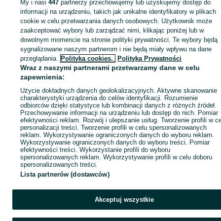
My i nasi
447
partnerzy przechowujemy lub uzyskujemy dostęp do
informacji na urządzeniu, takich jak unikalne identyfikatory w plikach
cookie w celu przetwarzania danych osobowych. Użytkownik może
KATEGORIA
zaakceptować wybory lub zarządzać nimi, klikając poniżej lub w
dowolnym momencie na stronie polityki prywatności. Te wybory będą
ID:
1059544102
Wyświetlenia:
sygnalizowane naszym partnerom i nie będą miały wpływu na dane
przeglądania.
Polityka cookies,
Polityka Prywatności
Wraz z naszymi partnerami przetwarzamy dane w celu
Zadzwoń / SMS
Wyślij wiadomość
zapewnienia:
Użycie dokładnych danych geolokalizacyjnych. Aktywne skanowanie
charakterystyki urządzenia do celów identyfikacji. Rozumienie
odbiorców dzięki statystyce lub kombinacji danych z różnych źródeł.
Przechowywanie informacji na urządzeniu lub dostęp do nich. Pomiar
efektywności reklam. Rozwój i ulepszanie usług. Tworzenie profili w c
personalizacji treści. Tworzenie profili w celu spersonalizowanych
reklam. Wykorzystywanie ograniczonych danych do wyboru reklam.
Wykorzystywanie ograniczonych danych do wyboru treści. Pomiar
efektywności treści. Wykorzystanie profili do wyboru
spersonalizowanych reklam. Wykorzystywanie profili w celu doboru
spersonalizowanych treści.
Lista partnerów (dostawców)
Akceptuj wszystkie