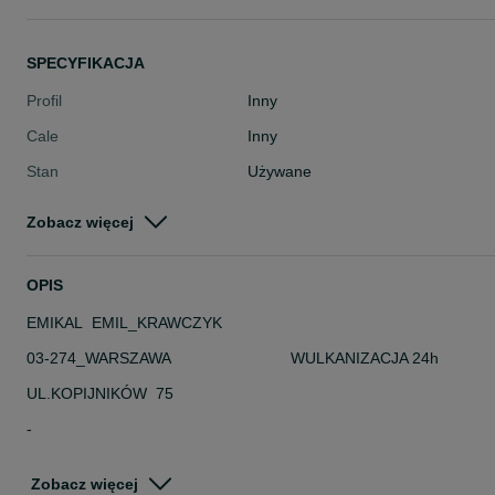
SPECYFIKACJA
Profil
Inny
Cale
Inny
Stan
Używane
Typ
Inny
Zobacz więcej
Pojazd
Pozostałe
Szerokość
Inna
OPIS
EMIKAL EMIL_KRAWCZYK
03-274_WARSZAWA WULKANIZACJA 24h
UL.KOPIJNIKÓW 75
-
DANE TECHNICZNE
Zobacz więcej