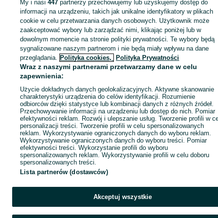
My i nasi
447
partnerzy przechowujemy lub uzyskujemy dostęp do
informacji na urządzeniu, takich jak unikalne identyfikatory w plikach
cookie w celu przetwarzania danych osobowych. Użytkownik może
KATEGORIA
zaakceptować wybory lub zarządzać nimi, klikając poniżej lub w
dowolnym momencie na stronie polityki prywatności. Te wybory będą
ID:
1059324690
Wyświetlenia:
sygnalizowane naszym partnerom i nie będą miały wpływu na dane
przeglądania.
Polityka cookies,
Polityka Prywatności
Wraz z naszymi partnerami przetwarzamy dane w celu
Zadzwoń / SMS
Wyślij wiadomość
zapewnienia:
Użycie dokładnych danych geolokalizacyjnych. Aktywne skanowanie
charakterystyki urządzenia do celów identyfikacji. Rozumienie
odbiorców dzięki statystyce lub kombinacji danych z różnych źródeł.
Przechowywanie informacji na urządzeniu lub dostęp do nich. Pomiar
efektywności reklam. Rozwój i ulepszanie usług. Tworzenie profili w c
personalizacji treści. Tworzenie profili w celu spersonalizowanych
reklam. Wykorzystywanie ograniczonych danych do wyboru reklam.
Wykorzystywanie ograniczonych danych do wyboru treści. Pomiar
efektywności treści. Wykorzystanie profili do wyboru
spersonalizowanych reklam. Wykorzystywanie profili w celu doboru
spersonalizowanych treści.
Lista partnerów (dostawców)
Akceptuj wszystkie