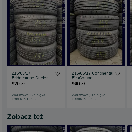
215/65/17
215/65/17 Continental
Bridgestone Dueler
EcoContac
H/P_7,6mm_4szt_(15
5_6,6mm_4szt_(158)
920 zł
940 zł
7)
Warszawa, Białołęka
Warszawa, Białołęka
Dzisiaj o 13:35
Dzisiaj o 13:35
Zobacz też