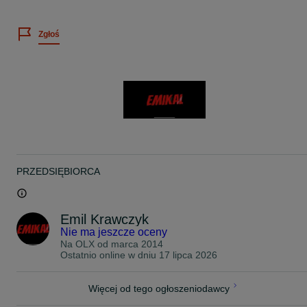
ROZMIAR OPONY : 205/55/17
Zgłoś
PRODUCENT : Michelin
MODEL : Primacy 4
DOT : 0319, 5118, 1721, 1621
PRĘDKOŚĆ : V
NOŚNOŚĆ : 95
BIEŻNIK : 2 x 6,3mm 2 x 5,7mm
UWAGI : Letnie !
CENA ZA KOMPLET, 4-SZTUKI !
-
PRZEDSIĘBIORCA
BARDZO PROSIMY O KONTAKT TELEFONICZNY W CELU
UZYSKANIA ODPOWIEDZI NA PAŃSTWA PYTANIA, PONIEWAŻ
OTRZYMUJEMY CODZIENNIE BARDZO DUŻO WIADOMOŚCI I
NIE NA KAŻDĄ JESTEŚMY W STANIE ODPISAĆ ZE WZGLĘDU N
Emil Krawczyk
POZOSTAŁE OBOWIĄZKI.
Nie ma jeszcze oceny
Na OLX od
marca 2014
ZAPRASZAM PO ODBIÓR I BEZPŁATNY MONTAŻ ZAKUPIONYC
Ostatnio online w dniu 17 lipca 2026
OPON 24 GODZINY NA DOBĘ 7 DNI W TYGODNIU W
WARSZAWIE UL. KOPIJNIKÓW 75
TEL: 5 1 2 - 9 6 5 - 9 0 4
Więcej od tego ogłoszeniodawcy