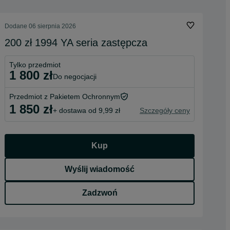
Dodane
06 sierpnia 2026
200 zł 1994 YA seria zastępcza
Tylko przedmiot
1 800 zł
do negocjacji
Przedmiot z Pakietem Ochronnym
1 850 zł
+ dostawa od 9,99 zł
Szczegóły ceny
Kup
Wyślij wiadomość
Zadzwoń