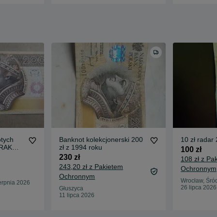
otych
Banknot kolekcjonerski 200
10 zł radar
BRAK
zł z 1994 roku
100 zł
230 zł
108 zł z Pa
243,20 zł z Pakietem
Ochronnym
Ochronnym
Wrocław, Śró
erpnia 2026
26 lipca 2026
Głuszyca
11 lipca 2026