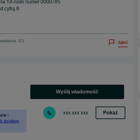
eria YA niski numer 0000785
d cyfrą 8
wietlenia: 371
Zgłoś
Wyślij wiadomość
Pokaż
xxx xxx xxx
ane
i
k działają