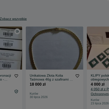
Zobacz wszystkie
oronacji
Unikatowa Złota Kolia
KLIPY pols
o -
Taśmowa 46g z szafirami –
obiegowych
Próba 585 (14K) Vintage
sztuk
18 000 zł
4 000 zł
4 050 zł z 
Kurów
Ochronnym
30 lipca 2026
Kurów
23 lipca 2026