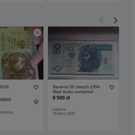
 2016
Banknot 50 złotych 1994.
Ban
Błąd druku numerów!
ser
Destrukt. Unikat!
8 500 zł
320
kietem
336
Legnica
Oc
dmieście
30 lipca 2026
War
27 