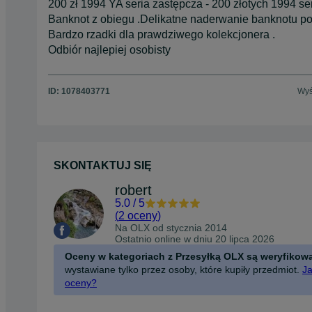
200 zł 1994 YA seria zastępcza - 200 złotych 1994 s
Banknot z obiegu .Delikatne naderwanie banknotu po
Bardzo rzadki dla prawdziwego kolekcjonera .
Odbiór najlepiej osobisty
ID:
1078403771
Wyś
SKONTAKTUJ SIĘ
robert
5.0
/
5
(
2 oceny
)
Na OLX od
stycznia 2014
Ostatnio online w dniu 20 lipca 2026
Oceny w kategoriach z Przesyłką OLX są weryfikow
wystawiane tylko przez osoby, które kupiły przedmiot.
Ja
oceny?