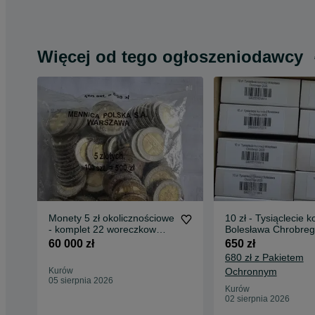
Więcej od tego ogłoszeniodawcy
Monety 5 zł okolicznościowe
10 zł - Tysiąclecie k
- komplet 22 woreczkow
Bolesława Chrobreg
menniczych
2025 rok
60 000 zł
650 zł
680 zł z Pakietem
Kurów
Ochronnym
05 sierpnia 2026
Kurów
02 sierpnia 2026