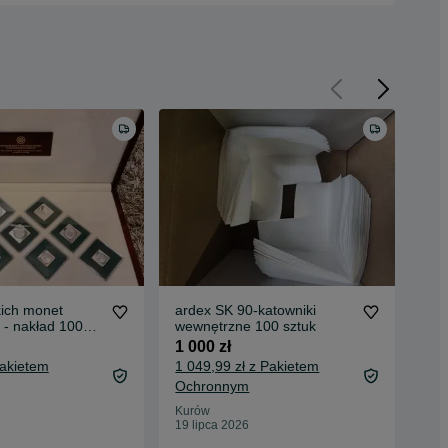
kich monet
ardex SK 90-katowniki
Ges
 - nakład 1000
wewnętrzne 100 sztuk
ży
1 000 zł
200
Pakietem
1 049,99 zł z Pakietem
Ochronnym
Kur
16 
Kurów
19 lipca 2026