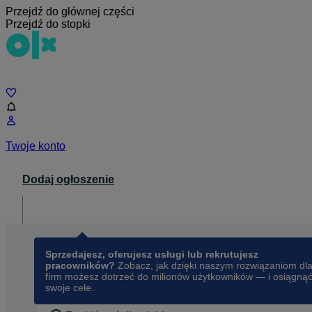
Przejdź do głównej części
Przejdź do stopki
Czat
Twoje konto
Dodaj ogłoszenie
Dla biznesu
opens in a new tab
Sprzedajesz, oferujesz usługi lub rekrutujesz
pracowników?
Zobacz, jak dzięki naszym rozwiązaniom dl
firm możesz dotrzeć do milionów użytkowników — i osiągną
swoje cele.