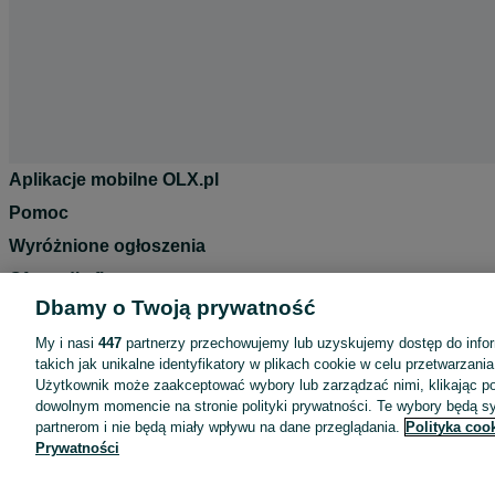
Aplikacje mobilne OLX.pl
Pomoc
Wyróżnione ogłoszenia
Oferta dla firm
Dbamy o Twoją prywatność
Blog
My i nasi
447
partnerzy przechowujemy lub uzyskujemy dostęp do infor
Regulamin
takich jak unikalne identyfikatory w plikach cookie w celu przetwarzan
Polityka prywatności
Użytkownik może zaakceptować wybory lub zarządzać nimi, klikając po
dowolnym momencie na stronie polityki prywatności. Te wybory będą 
Reklama
partnerom i nie będą miały wpływu na dane przeglądania.
Polityka coo
Informacja o realizowanej strategii podatkowej
Prywatności
Ustawienia plików cookie