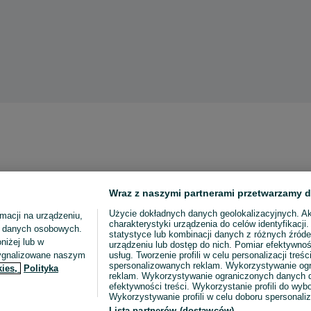
Wraz z naszymi partnerami przetwarzamy d
Użycie dokładnych danych geolokalizacyjnych. A
macji na urządzeniu,
charakterystyki urządzenia do celów identyfikacji
ia danych osobowych.
statystyce lub kombinacji danych z różnych źróde
niżej lub w
urządzeniu lub dostęp do nich. Pomiar efektywnoś
sygnalizowane naszym
usług. Tworzenie profili w celu personalizacji treści
spersonalizowanych reklam. Wykorzystywanie og
kies,
Polityka
reklam. Wykorzystywanie ograniczonych danych d
efektywności treści. Wykorzystanie profili do wy
Wykorzystywanie profili w celu doboru spersonali
Lista partnerów (dostawców)