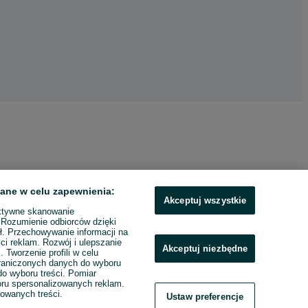
ane w celu zapewnienia:
Akceptuj wszystkie
ktywne skanowanie
. Rozumienie odbiorców dzięki
ł. Przechowywanie informacji na
ci reklam. Rozwój i ulepszanie
Akceptuj niezbędne
. Tworzenie profili w celu
raniczonych danych do wyboru
o wyboru treści. Pomiar
boru spersonalizowanych reklam.
zowanych treści.
Ustaw preferencje