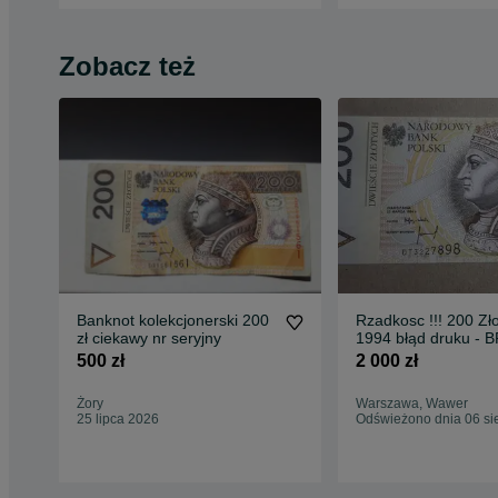
Zobacz też
Banknot kolekcjonerski 200
Rzadkosc !!! 200 Zł
zł ciekawy nr seryjny
1994 błąd druku - 
HOLOGRAMU
500 zł
2 000 zł
Żory
Warszawa, Wawer
25 lipca 2026
Odświeżono dnia 06 si