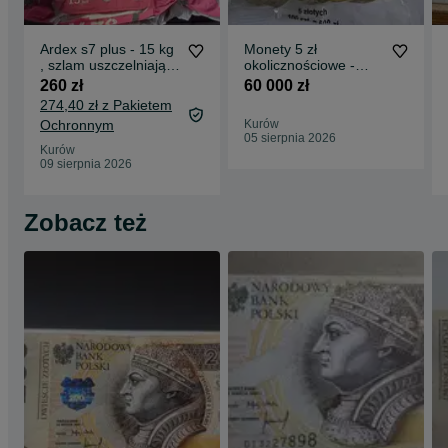
Ardex s7 plus - 15 kg
Monety 5 zł
, szlam uszczelniający
okolicznościowe -
- bialy
komplet 22
260 zł
60 000 zł
woreczkow
274,40 zł z Pakietem
menniczych
Ochronnym
Kurów
05 sierpnia 2026
Kurów
09 sierpnia 2026
Zobacz też