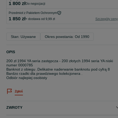
1 800 zł
do negocjacji
Przedmiot z Pakietem Ochronnym
1 850 zł
+ dostawa od 9,99 zł
Szczegóły ceny
Stan: Używane
Okres powstania: Od 1990
OPIS
200 zł 1994 YA seria zastępcza - 200 złotych 1994 seria YA niski
numer 0000785
Banknot z obiegu .Delikatne naderwanie banknotu pod cyfrą 8
Bardzo rzadki dla prawdziwego kolekcjonera .
Odbiór najlepiej osobisty
Zgłoś
ZWROTY