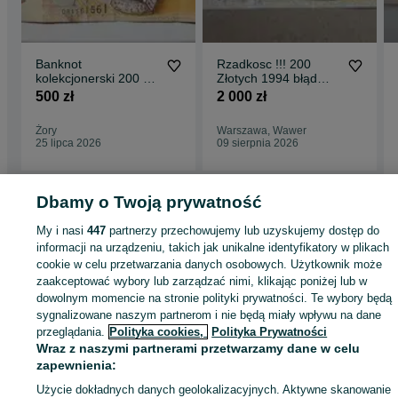
Banknot
Rzadkosc !!! 200
kolekcjonerski 200 zł
Złotych 1994 błąd
ciekawy nr seryjny
druku - BRAK
500 zł
2 000 zł
HOLOGRAMU
Żory
Warszawa, Wawer
25 lipca 2026
09 sierpnia 2026
Dbamy o Twoją prywatność
Strona główna
Antyki i Kolekcje
Kolekcje
Pieniądz papierowy
Polska
My i nasi
447
partnerzy przechowujemy lub uzyskujemy dostęp do
Polska - Dolnośląskie
Polska - Kurów
informacji na urządzeniu, takich jak unikalne identyfikatory w plikach
cookie w celu przetwarzania danych osobowych. Użytkownik może
zaakceptować wybory lub zarządzać nimi, klikając poniżej lub w
KATEGORIA
dowolnym momencie na stronie polityki prywatności. Te wybory będą
sygnalizowane naszym partnerom i nie będą miały wpływu na dane
przeglądania.
Polityka cookies,
Polityka Prywatności
ID:
1078403771
Wyświetlenia: 3
Wraz z naszymi partnerami przetwarzamy dane w celu
zapewnienia:
Kup
Użycie dokładnych danych geolokalizacyjnych. Aktywne skanowanie