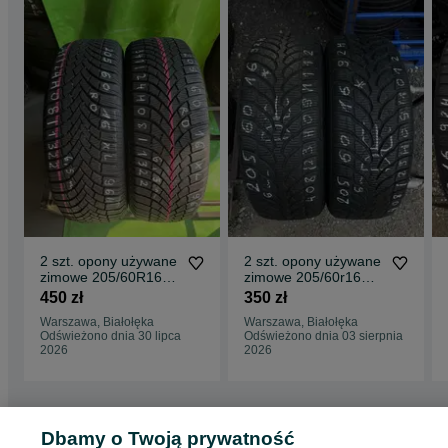
2 szt. opony używane
2 szt. opony używane
zimowe 205/60R16
zimowe 205/60r16
XL 96H Bridgestone
92H * Bridgestone
450 zł
350 zł
Blizzak LM005
Blizzak LM-32
Warszawa, Białołęka
Warszawa, Białołęka
Odświeżono dnia 30 lipca
Odświeżono dnia 03 sierpnia
2026
2026
Dbamy o Twoją prywatność
Strona główna
Motoryzacja
Opony i Felgi
Opony
Opony - Mazowieckie