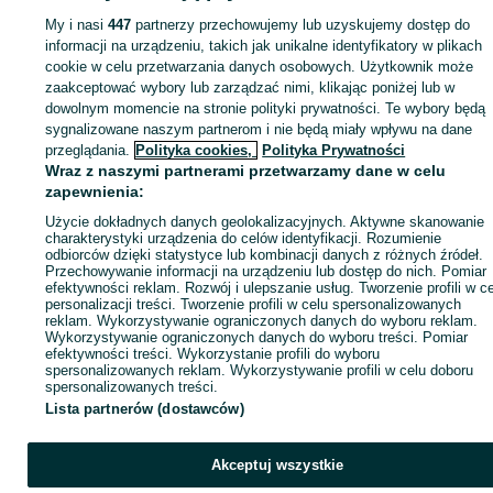
Opony - Warszawa
Opony - Białołęka
My i nasi
447
partnerzy przechowujemy lub uzyskujemy dostęp do
informacji na urządzeniu, takich jak unikalne identyfikatory w plikach
cookie w celu przetwarzania danych osobowych. Użytkownik może
KATEGORIA
zaakceptować wybory lub zarządzać nimi, klikając poniżej lub w
dowolnym momencie na stronie polityki prywatności. Te wybory będą
ID:
863392213
Wyświetlenia: 1
sygnalizowane naszym partnerom i nie będą miały wpływu na dane
przeglądania.
Polityka cookies,
Polityka Prywatności
Wraz z naszymi partnerami przetwarzamy dane w celu
Zadzwoń / SMS
Wyślij wiadomość
zapewnienia:
Użycie dokładnych danych geolokalizacyjnych. Aktywne skanowanie
charakterystyki urządzenia do celów identyfikacji. Rozumienie
odbiorców dzięki statystyce lub kombinacji danych z różnych źródeł.
Przechowywanie informacji na urządzeniu lub dostęp do nich. Pomiar
efektywności reklam. Rozwój i ulepszanie usług. Tworzenie profili w c
personalizacji treści. Tworzenie profili w celu spersonalizowanych
reklam. Wykorzystywanie ograniczonych danych do wyboru reklam.
Wykorzystywanie ograniczonych danych do wyboru treści. Pomiar
efektywności treści. Wykorzystanie profili do wyboru
spersonalizowanych reklam. Wykorzystywanie profili w celu doboru
spersonalizowanych treści.
Lista partnerów (dostawców)
Akceptuj wszystkie