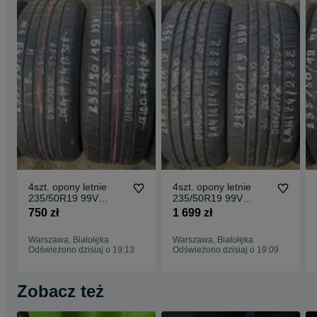
4szt. opony letnie
4szt. opony letnie
235/50R19 99V
235/50R19 99V
Continental
Hankook Ventus S1
750 zł
1 699 zł
ContiSportContact 5
EVO SUV {DEMO}
Warszawa, Białołęka
Warszawa, Białołęka
Odświeżono dzisiaj o 19:13
Odświeżono dzisiaj o 19:09
Zobacz też