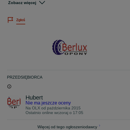
Zobacz więcej
Wystawiamy faktury VAT
Istnieje możliwość montażu opon po wcześniejszym umówieniu
Zgłoś
telefonicznym.
Montaż i wyważenie gratis!!!
PremioBerlux
ul.Cieślewskich 25d
03-017 Warszawa Białołęka
godz. otwarcia:
Pon-Pt 8:00-19:00
soboty 8:00-15:00
www.opony4you.pl
PRZEDSIĘBIORCA
Na miejscu posiadamy duży wybór opon nowych i używanych w
atrakcyjnych cenach
428/23H09/3316
Hubert
Nie ma jeszcze oceny
Na OLX od
października 2015
Ostatnio online wczoraj o 17:05
Więcej od tego ogłoszeniodawcy