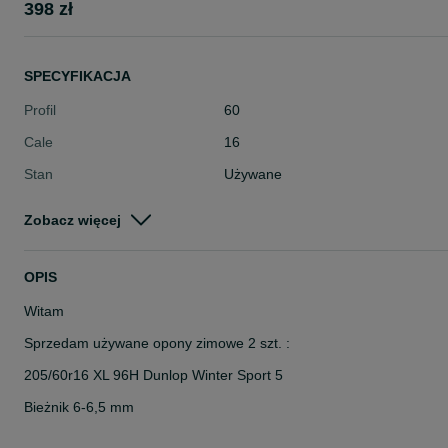
398 zł
SPECYFIKACJA
Profil
60
Cale
16
Stan
Używane
Typ
Zimowe
Zobacz więcej
Pojazd
Osobowe
Szerokość
205
OPIS
Witam
Sprzedam używane opony zimowe 2 szt. :
205/60r16 XL 96H Dunlop Winter Sport 5
Bieżnik 6-6,5 mm
Cena: 398 zł. za 2 szt. brutto