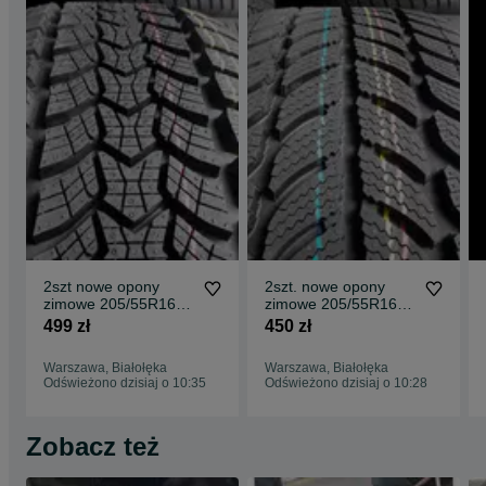
2szt nowe opony
2szt. nowe opony
zimowe 205/55R16
zimowe 205/55R16
Dębica Frigo HP2
Dębica Frigo2 W-wa
499 zł
450 zł
Warszawa
Warszawa, Białołęka
Warszawa, Białołęka
Odświeżono dzisiaj o 10:35
Odświeżono dzisiaj o 10:28
Zobacz też