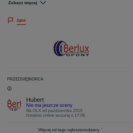
Zobacz więcej
Wystawiamy faktury VAT
Istnieje możliwość montażu opon po wcześniejszym umówieniu
Zgłoś
telefonicznym.
Montaż i wyważenie gratis!!!
PremioBerlux
ul.Cieślewskich 25d
03-017 Warszawa Białołęka
godz. otwarcia:
Pon-Pt 8:00-19:00
soboty 8:00-15:00
www.opony4you.pl
PRZEDSIĘBIORCA
Na miejscu posiadamy duży wybór opon nowych i używanych w
atrakcyjnych cenach
K09/07/24/3011 (HEX)
Hubert
Nie ma jeszcze oceny
Na OLX od
października 2015
Ostatnio online wczoraj o 17:05
Więcej od tego ogłoszeniodawcy