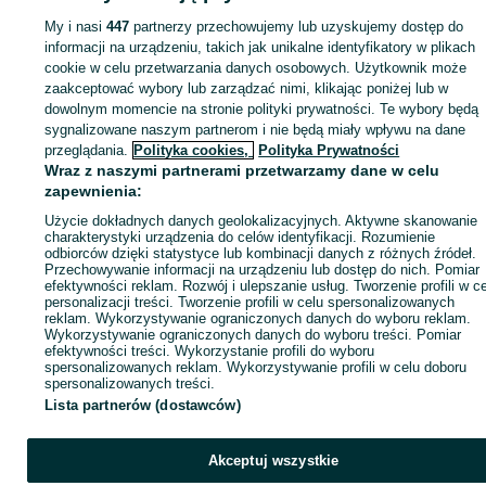
Opony - Warszawa
Opony - Białołęka
My i nasi
447
partnerzy przechowujemy lub uzyskujemy dostęp do
informacji na urządzeniu, takich jak unikalne identyfikatory w plikach
cookie w celu przetwarzania danych osobowych. Użytkownik może
KATEGORIA
zaakceptować wybory lub zarządzać nimi, klikając poniżej lub w
dowolnym momencie na stronie polityki prywatności. Te wybory będą
ID:
934108991
Wyświetlenia: 1
sygnalizowane naszym partnerom i nie będą miały wpływu na dane
przeglądania.
Polityka cookies,
Polityka Prywatności
Wraz z naszymi partnerami przetwarzamy dane w celu
Zadzwoń / SMS
Wyślij wiadomość
zapewnienia:
Użycie dokładnych danych geolokalizacyjnych. Aktywne skanowanie
charakterystyki urządzenia do celów identyfikacji. Rozumienie
odbiorców dzięki statystyce lub kombinacji danych z różnych źródeł.
Przechowywanie informacji na urządzeniu lub dostęp do nich. Pomiar
efektywności reklam. Rozwój i ulepszanie usług. Tworzenie profili w c
personalizacji treści. Tworzenie profili w celu spersonalizowanych
reklam. Wykorzystywanie ograniczonych danych do wyboru reklam.
Wykorzystywanie ograniczonych danych do wyboru treści. Pomiar
efektywności treści. Wykorzystanie profili do wyboru
spersonalizowanych reklam. Wykorzystywanie profili w celu doboru
spersonalizowanych treści.
Lista partnerów (dostawców)
Akceptuj wszystkie