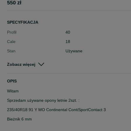
550 zł
SPECYFIKACJA
Profil
40
Cale
18
Stan
Używane
Typ
Letnie
Zobacz więcej
Pojazd
Osobowe
Szerokość
235
OPIS
Witam
Sprzedam używane opony letnie 2szt. :
235/40R18 91 Y MO Continental ContiSportContact 3
Bieżnik 6 mm
Cena: 550 zł. za 2szt. brutto