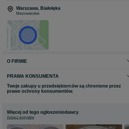
sztuki - 60 zł. W przypadku zakupu z opcją wysyłki proszę o
wcześniejszy kontakt telefoniczny lub przez wiadomości OLX.
Warszawa
,
Białołęka
Niniejsze ogłoszenie jest wyłącznie informacją handlową i nie
Mazowieckie
stanowi oferty w rozumieniu art. 66, paragraf 1. Kodeksu Cywilneg
O FIRMIE
PRAWA KONSUMENTA
Twoje zakupy u przedsiębiorców są chronione przez
prawo ochrony konsumentów.
Więcej od tego ogłoszeniodawcy
Zobacz wszystkie