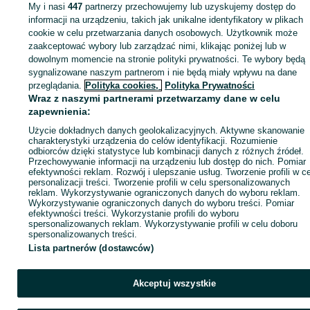
My i nasi
447
partnerzy przechowujemy lub uzyskujemy dostęp do
informacji na urządzeniu, takich jak unikalne identyfikatory w plikach
cookie w celu przetwarzania danych osobowych. Użytkownik może
KATEGORIA
zaakceptować wybory lub zarządzać nimi, klikając poniżej lub w
dowolnym momencie na stronie polityki prywatności. Te wybory będą
sygnalizowane naszym partnerom i nie będą miały wpływu na dane
ID:
1045382281
Wyświetlenia: 
przeglądania.
Polityka cookies,
Polityka Prywatności
Wraz z naszymi partnerami przetwarzamy dane w celu
Zadzwoń / SMS
Wyślij wiadomość
zapewnienia:
Użycie dokładnych danych geolokalizacyjnych. Aktywne skanowanie
charakterystyki urządzenia do celów identyfikacji. Rozumienie
odbiorców dzięki statystyce lub kombinacji danych z różnych źródeł.
Przechowywanie informacji na urządzeniu lub dostęp do nich. Pomiar
efektywności reklam. Rozwój i ulepszanie usług. Tworzenie profili w c
personalizacji treści. Tworzenie profili w celu spersonalizowanych
reklam. Wykorzystywanie ograniczonych danych do wyboru reklam.
Wykorzystywanie ograniczonych danych do wyboru treści. Pomiar
efektywności treści. Wykorzystanie profili do wyboru
spersonalizowanych reklam. Wykorzystywanie profili w celu doboru
spersonalizowanych treści.
Lista partnerów (dostawców)
Akceptuj wszystkie