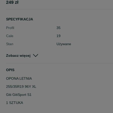
249 zł
SPECYFIKACJA
Profil
35
Cale
19
Stan
Używane
Typ
Letnie
Zobacz więcej
Pojazd
Osobowe
Szerokość
255
OPIS
OPONA LETNIA
255/35R19 96Y XL
Giti GitiSport S1
1 SZTUKA
Opona została przez nas sprawdzona ciśnieniowo pod kątem