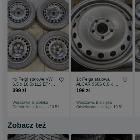
4x Felgi stalowe VW
1x Felga stalowa
6.5 x 16 5x112 ET42
ALCAR 9506 6.0 x 16
57,1 EOS / Passat /
5x118 ET50 - NOWA -
399 zł
199 zł
Scirocco
patrz opis [U
Warszawa, Białołęka
Warszawa, Białołęka
Odświeżono dzisiaj o 10:51
Odświeżono dzisiaj o 10:51
Zobacz też