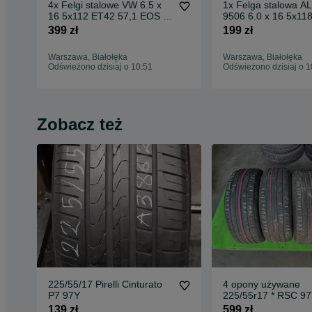
4x Felgi stalowe VW 6.5 x
1x Felga stalowa 
16 5x112 ET42 57,1 EOS /
9506 6.0 x 16 5x11
Passat / Scirocco
NOWA - patrz opis [
399 zł
199 zł
Warszawa, Białołęka
Warszawa, Białołęka
Odświeżono dzisiaj o 10:51
Odświeżono dzisiaj o 1
Zobacz też
225/55/17 Pirelli Cinturato
4 opony używane
P7 97Y
225/55r17 * RSC 97Y
Cinturato P7
139 zł
599 zł