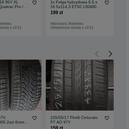
18 95Y XL
1x Felga hybrydowa 6.5 x
4x 
Quatrac Pro / 2x
16 5x114,3 ET50 130400A
16 
2r. [1406]
NOWA - patrz opis [U]
A4 
199 zł
499
ałołęka
Warszawa, Białołęka
War
isiaj o 10:51
Odświeżono dzisiaj o 10:51
Odś
97V
225/55/17 Pirelli Cinturato
Opo
005 2szt 6mm
P7 AO 97Y
Pir
 G95
2 s
159 zł
400