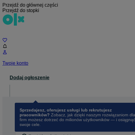
Przejdź do głównej części
Przejdź do stopki
Czat
Twoje konto
Dodaj ogłoszenie
Dla biznesu
opens in a new tab
Sprzedajesz, oferujesz usługi lub rekrutujesz
pracowników?
Zobacz, jak dzięki naszym rozwiązaniom dl
firm możesz dotrzeć do milionów użytkowników — i osiągną
swoje cele.