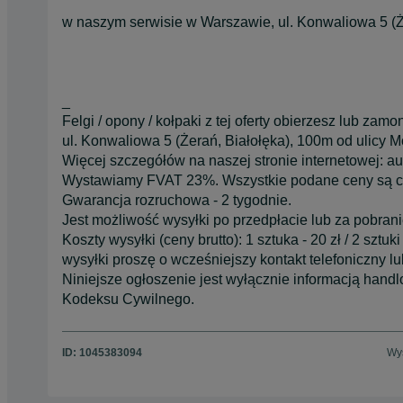
w naszym serwisie w Warszawie, ul. Konwaliowa 5 (Ż
_
Felgi / opony / kołpaki z tej oferty obierzesz lub za
ul. Konwaliowa 5 (Żerań, Białołęka), 100m od ulicy Mo
Więcej szczegółów na naszej stronie internetowej: 
Wystawiamy FVAT 23%. Wszystkie podane ceny są ce
Gwarancja rozruchowa - 2 tygodnie.
Jest możliwość wysyłki po przedpłacie lub za pobrani
Koszty wysyłki (ceny brutto): 1 sztuka - 20 zł / 2 sztuk
wysyłki proszę o wcześniejszy kontakt telefoniczny 
Niniejsze ogłoszenie jest wyłącznie informacją handlow
Kodeksu Cywilnego.
ID:
1045383094
Wyś