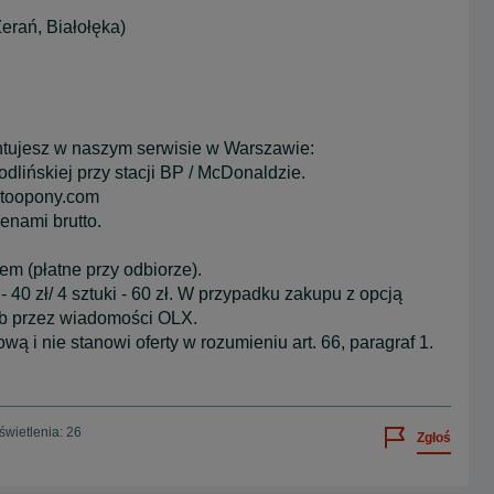
erań, Białołęka)
montujesz w naszym serwisie w Warszawie:
dlińskiej przy stacji BP / McDonaldzie.
autoopony.com
nami brutto.
em (płatne przy odbiorze).
i - 40 zł/ 4 sztuki - 60 zł. W przypadku zakupu z opcją
lub przez wiadomości OLX.
ą i nie stanowi oferty w rozumieniu art. 66, paragraf 1.
wietlenia: 26
Zgłoś