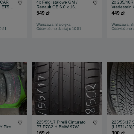
ALCAR
4x Felgi stalowe GM /
2x 235/40R
8 ET50 -
Renault OE 6.0 x 16
Vredestein 
U
5x114,3 ET50 Vivaro Trafic
5,5mm / 202
549 zł
449 zł
Warszawa, Białołęka
Warszawa, Bi
0:51
Odświeżono dzisiaj o 10:51
Odświeżono dz
225/55/17 Pirelli Cinturato
225/55r17 
 Pirelli
P7 P7C2 H:BMW 97W
(L1571/23)
Geolandar
169 zł
300 zł