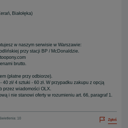
erań, Białołęka)
montujesz w naszym serwisie w Warszawie:
dlińskiej przy stacji BP / McDonaldzie.
autoopony.com
nami brutto.
em (płatne przy odbiorze).
i - 40 zł/ 4 sztuki - 60 zł. W przypadku zakupu z opcją
lub przez wiadomości OLX.
ą i nie stanowi oferty w rozumieniu art. 66, paragraf 1.
wietlenia: 10
Zgłoś