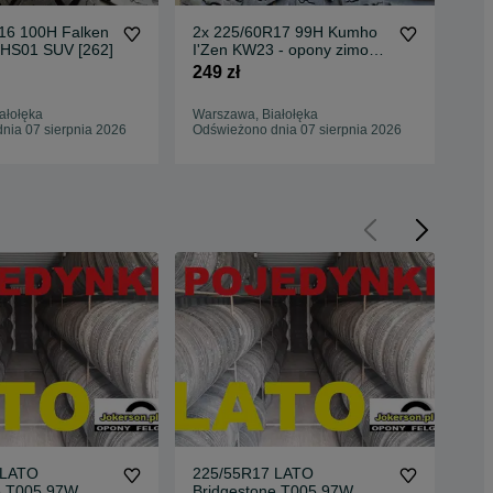
16 100H Falken
2x 225/60R17 99H Kumho
1x
 HS01 SUV [262]
I'Zen KW23 - opony zimowe
Vre
[501]
S /
249 zł
275
ałołęka
Warszawa, Białołęka
War
nia 07 sierpnia 2026
Odświeżono dnia 07 sierpnia 2026
Odś
 LATO
225/55R17 LATO
e T005 97W
Bridgestone T005 97W