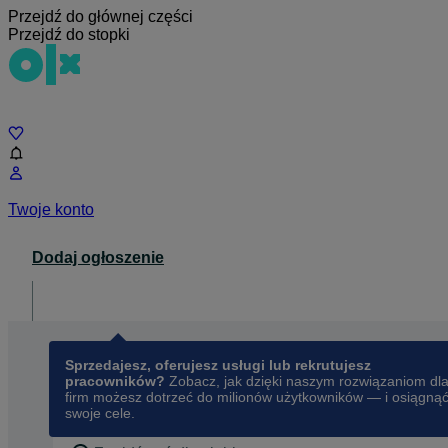
Przejdź do głównej części
Przejdź do stopki
Czat
Twoje konto
Dodaj ogłoszenie
Dla biznesu
opens in a new tab
Sprzedajesz, oferujesz usługi lub rekrutujesz
pracowników?
Zobacz, jak dzięki naszym rozwiązaniom dl
firm możesz dotrzeć do milionów użytkowników — i osiągną
swoje cele.