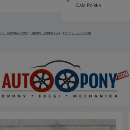
ny - Mazowieckie
Opony - Warszawa
Opony - Białołęka