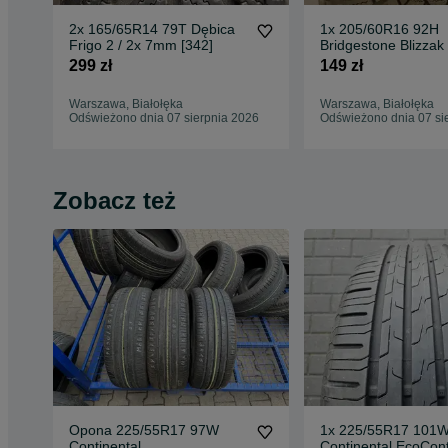
2x 165/65R14 79T Dębica
1x 205/60R16 92H
Frigo 2 / 2x 7mm [342]
Bridgestone Blizza
/ 5,5mm [659]
299 zł
149 zł
Warszawa, Białołęka
Warszawa, Białołęka
Odświeżono dnia 07 sierpnia 2026
Odświeżono dnia 07 si
Zobacz też
Opona 225/55R17 97W
1x 225/55R17 101W
Continental
Continental EcoCont