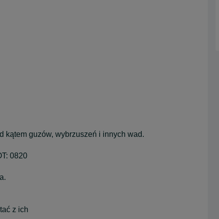
d kątem guzów, wybrzuszeń i innych wad.
OT: 0820
a.
ać z ich