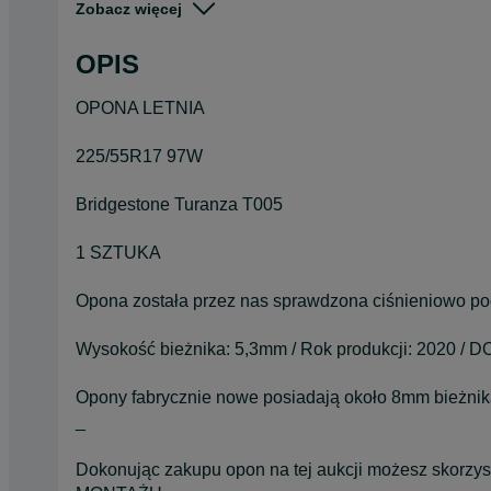
Zobacz więcej
Pojazd
Osobowe
OPIS
Szerokość
225
OPONA LETNIA
225/55R17 97W
Bridgestone Turanza T005
1 SZTUKA
Opona została przez nas sprawdzona ciśnieniowo po
Wysokość bieżnika: 5,3mm / Rok produkcji: 2020 / D
Opony fabrycznie nowe posiadają około 8mm bieżnik
_
Dokonując zakupu opon na tej aukcji możesz skorzyst