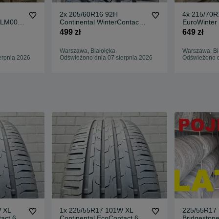
2x 205/60R16 92H
4x 215/70R
k LM005
Continental WinterContact
EuroWinter
TS850P / 2x 8mm [122]
499 zł
649 zł
Warszawa, Białołęka
Warszawa, Bi
erpnia 2026
Odświeżono dnia 07 sierpnia 2026
Odświeżono d
 XL
1x 225/55R17 101W XL
225/55R17
act 6 /
Continental EcoContact 6 /
Bridgeston