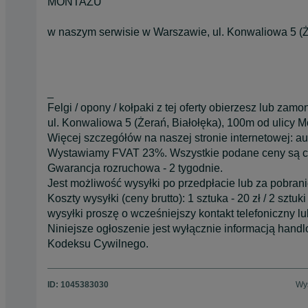
MONTAŻU
w naszym serwisie w Warszawie, ul. Konwaliowa 5 (Ż
_
Felgi / opony / kołpaki z tej oferty obierzesz lub za
ul. Konwaliowa 5 (Żerań, Białołęka), 100m od ulicy Mo
Więcej szczegółów na naszej stronie internetowej: 
Wystawiamy FVAT 23%. Wszystkie podane ceny są ce
Gwarancja rozruchowa - 2 tygodnie.
Jest możliwość wysyłki po przedpłacie lub za pobrani
Koszty wysyłki (ceny brutto): 1 sztuka - 20 zł / 2 sztuk
wysyłki proszę o wcześniejszy kontakt telefoniczny 
Niniejsze ogłoszenie jest wyłącznie informacją handlow
Kodeksu Cywilnego.
ID:
1045383030
Wyś