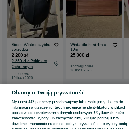
Siodło Wintec-szybka
Wiata dla koni 4m x
sprzedaż
10m
2 200 zł
25 000 zł
2 250 zł z Pakietem
Ochronnym
Koczargi Stare
26 lipca 2026
Legionowo
10 lipca 2026
Dbamy o Twoją prywatność
Strona główna
Sport i Hobby
Jeździectwo
Akcesoria
Siodła
Siodła -
My i nasi
447
partnerzy przechowujemy lub uzyskujemy dostęp do
Dolnośląskie
Siodła - Kamień
informacji na urządzeniu, takich jak unikalne identyfikatory w plikach
cookie w celu przetwarzania danych osobowych. Użytkownik może
KATEGORIA
zaakceptować wybory lub zarządzać nimi, klikając poniżej lub w
dowolnym momencie na stronie polityki prywatności. Te wybory będą