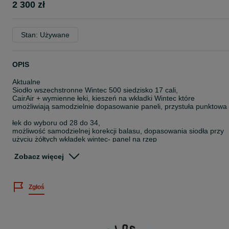
2 300 zł
Stan: Używane
OPIS
Aktualne
Siodło wszechstronne Wintec 500 siedzisko 17 cali,
CairAir + wymienne łeki, kieszeń na wkładki Wintec które
umożliwiają samodzielnie dopasowanie paneli, przystuła punktowa
łek do wyboru od 28 do 34,
możliwość samodzielnej korekcji balasu, dopasowania siodła przy
użyciu żółtych wkładek wintec- panel na rzep
przystuła od przedniego łęku - punktowa
Zobacz więcej
przystuła balansująca od tylnego łęku
stan bardzo dobry,
Zgłoś
Opis producenta:
Siodło renomowanej firmy WINTEC
Rozpocznij swoją przygodę z jeździectwem w ulepszonym,
wygodnym i praktycznym siodle