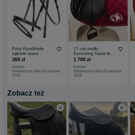
Pony Kavallkade
17 cali siodło
ogłowie szare
Euroriding Topas łęk
podszycie super
30/31 Id.1021
360 zł
1 700 zł
miękkie
Kamień
Kamień
Odświeżono dnia 05 sierpnia
Odświeżono dnia 05 sierpnia
2026
2026
Zobacz też