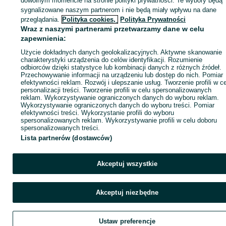
dowolnym momencie na stronie polityki prywatności. Te wybory będą
sygnalizowane naszym partnerom i nie będą miały wpływu na dane
ID:
1032862354
Wyświetlenia: 1
przeglądania.
Polityka cookies,
Polityka Prywatności
Wraz z naszymi partnerami przetwarzamy dane w celu
zapewnienia:
Zadzwoń / SMS
Wyślij wiadomość
Użycie dokładnych danych geolokalizacyjnych. Aktywne skanowanie
charakterystyki urządzenia do celów identyfikacji. Rozumienie
odbiorców dzięki statystyce lub kombinacji danych z różnych źródeł.
Przechowywanie informacji na urządzeniu lub dostęp do nich. Pomiar
efektywności reklam. Rozwój i ulepszanie usług. Tworzenie profili w c
personalizacji treści. Tworzenie profili w celu spersonalizowanych
reklam. Wykorzystywanie ograniczonych danych do wyboru reklam.
Wykorzystywanie ograniczonych danych do wyboru treści. Pomiar
efektywności treści. Wykorzystanie profili do wyboru
spersonalizowanych reklam. Wykorzystywanie profili w celu doboru
spersonalizowanych treści.
Lista partnerów (dostawców)
Akceptuj wszystkie
Akceptuj niezbędne
Ustaw preferencje