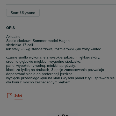
Stan: Używane
OPIS
Aktualne
Siodło skokowe Sommer model Hagen
siedzisko 17 cali
łęk stały 28 wg standardowej rozmiarówki -jak żółty wintec
czarne siodło wykonane z wysokiej jakości miękkiej skóry,
średnio głębokie miękkie i wygodne siedzisko,
panel wypełniony wełną, miekki, sprężysty,
klocki za łydką na śrubach, 3 opcje zamocowania pozwalaja
dopasować siodło do preferencji jeźdźca,
wycięcie przedniego łęku na kłab i wysoki panel z tyłu sprawdzi sie
dla koni z mocno zaznaczonym kłębem.
Zgłoś