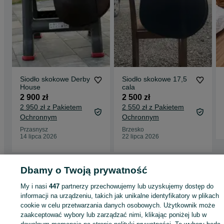
Siodło skokowe Derby
Siodło skokowe 17,5
House
cala
2 900 zł
2 500 zł
2 950 zł z Pakietem
2 550 zł z Pakietem
Ochronnym
Ochronnym
Przasnysz
Brzesko
14 lipca 2026
22 lipca 2026
Dbamy o Twoją prywatność
Strona główna
Sport i Hobby
Jeździectwo
Akcesoria
Siodła
Siodła -
Dolnośląskie
Siodła - Kamień
My i nasi
447
partnerzy przechowujemy lub uzyskujemy dostęp do
informacji na urządzeniu, takich jak unikalne identyfikatory w plikach
cookie w celu przetwarzania danych osobowych. Użytkownik może
KATEGORIA
zaakceptować wybory lub zarządzać nimi, klikając poniżej lub w