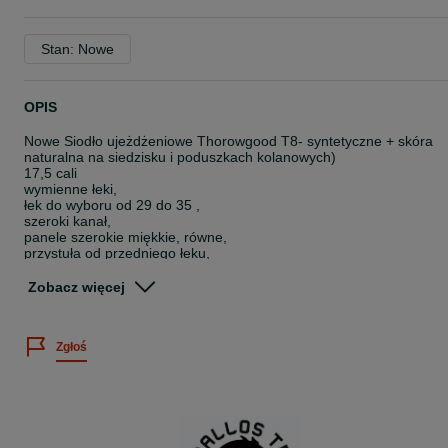
Stan: Nowe
OPIS
Nowe Siodło ujeżdżeniowe Thorowgood T8- syntetyczne + skóra
naturalna na siedzisku i poduszkach kolanowych)
17,5 cali
wymienne łeki,
łek do wyboru od 29 do 35 ,
szeroki kanał,
panele szerokie miękkie, równe,
przystuła od przedniego łeku,
system v przystuły,
duży klocek kolanowy na rzep
Zobacz więcej
producent UK
Przedni łek w kształcie litery U
Zgłoś
Wystawiamy faktury.
Możliwa przymiarka- zasady na stronie o mnie lub wysylam w
wiadomości.
Wysyłka 30 po przedpłacie lub 35 za pobraniem.
Możliwa przymiarka - zasady na stronie o mnie lub w wiadomości.
Wystawiamy faktury na życzenie.