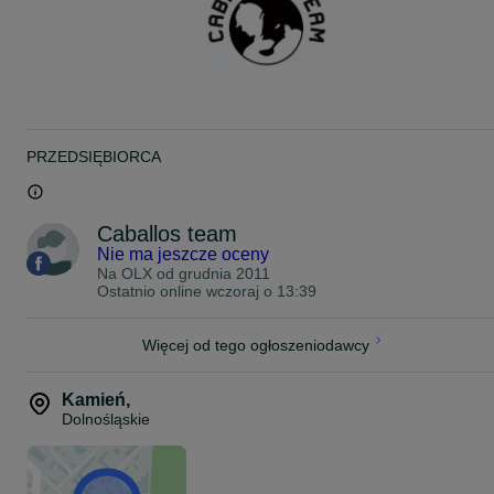
Cena za siodło bez osprzętu.
Cena nie podlega negocjacji.
Aktualne.
Zobacz inne moje ogłoszenia ze sprzętem jeździeckim
PRZEDSIĘBIORCA
Caballos team
Nie ma jeszcze oceny
Na OLX od
grudnia 2011
Ostatnio online wczoraj o 13:39
Więcej od tego ogłoszeniodawcy
Kamień
,
Dolnośląskie