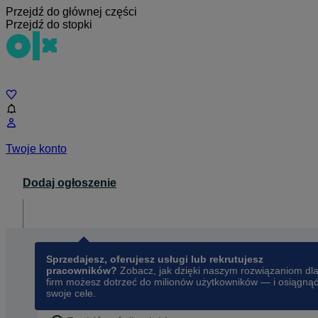
Przejdź do głównej części
Przejdź do stopki
Czat
Twoje konto
Dodaj ogłoszenie
Dla biznesu
opens in a new tab
Sprzedajesz, oferujesz usługi lub rekrutujesz
pracowników?
Zobacz, jak dzięki naszym rozwiązaniom dl
firm możesz dotrzeć do milionów użytkowników — i osiągną
swoje cele.