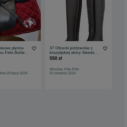
kokowe płynna
37 Oficerki jeździeckie z
17,
ku Felix Buhler
brazylijskiej skóry Steeds
Sea
o
Porto Allegre
wym
550 zł
5 0
Wrocław, Psie Pole
Kam
nia 28 lipca 2026
02 sierpnia 2026
Odś