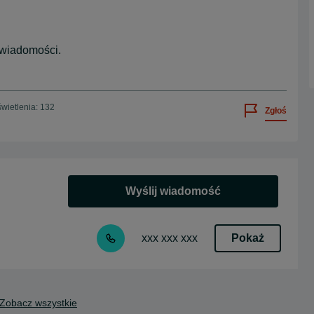
 wiadomości.
wietlenia: 132
Zgłoś
Wyślij wiadomość
Pokaż
xxx xxx xxx
Zobacz wszystkie