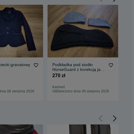
ziecki granatowy
Podkładka pod siodło
52;
HorseGuard z korekcją jak
Las
Mattes
270 zł
490
Kamień
Kam
nia 06 sierpnia 2026
Odświeżono dnia 06 sierpnia 2026
Odś