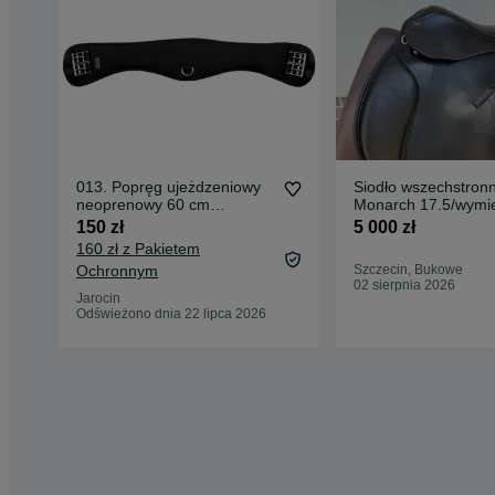
013. Popręg ujeżdzeniowy
Siodło wszechstron
neoprenowy 60 cm
Monarch 17.5/wymi
Showmaster Memory Foam
łęki
150 zł
5 000 zł
160 zł z Pakietem
Ochronnym
Szczecin, Bukowe
02 sierpnia 2026
Jarocin
Odświeżono dnia 22 lipca 2026