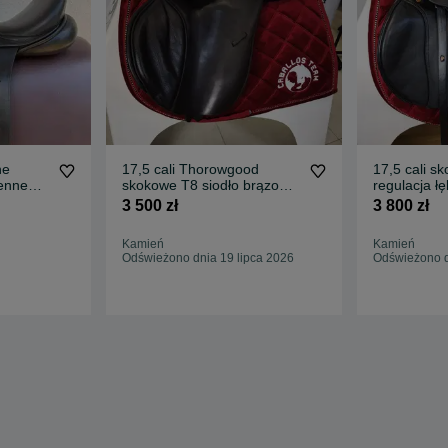
ne
17,5 cali Thorowgood
17,5 cali s
enne
skokowe T8 siodło brązowe
regulacja łę
Id.749
Id.696 siodł
3 500 zł
3 800 zł
Kamień
Kamień
Odświeżono dnia 19 lipca 2026
Odświeżono d