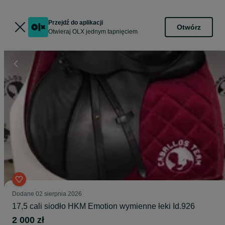
Przejdź do aplikacji
Otwórz
Otwieraj OLX jednym tapnięciem
Dodane
02 sierpnia 2026
17,5 cali siodło HKM Emotion wymienne łeki Id.926
2 000 zł