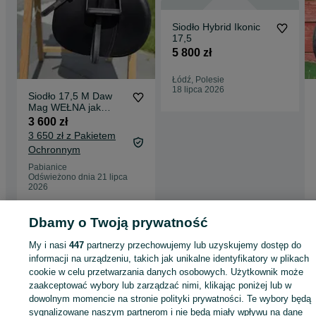
Siodło Hybrid Ikonic
17,5
5 800 zł
Łódź, Polesie
18 lipca 2026
Siodło 17,5 M Daw
Mag WEŁNA jak
NOWE
3 600 zł
wszechstronne
3 650 zł z Pakietem
skokowe Oskar
Ochronnym
17,5/32
Pabianice
Odświeżono dnia 21 lipca
2026
Dbamy o Twoją prywatność
Strona główna
Sport i Hobby
Jeździectwo
Akcesoria
Siodła
Siodła -
My i nasi
447
partnerzy przechowujemy lub uzyskujemy dostęp do
Dolnośląskie
Siodła - Kamień
informacji na urządzeniu, takich jak unikalne identyfikatory w plikach
cookie w celu przetwarzania danych osobowych. Użytkownik może
KATEGORIA
zaakceptować wybory lub zarządzać nimi, klikając poniżej lub w
dowolnym momencie na stronie polityki prywatności. Te wybory będą
sygnalizowane naszym partnerom i nie będą miały wpływu na dane