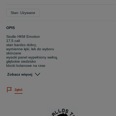
Stan: Używane
OPIS
Siodło HKM Emotion
17,5 cali
stan bardzo dobry,
wymienne łęki, łek do wyboru
skórzane
wysoki panel wypełniony wełną,
głębokie siedzisko
klocki kolanowe na rzep
przedni łęk szeroko otwarty
Zobacz więcej
Wysyłka 30 po przedpłacie lub 35 za pobraniem.
Możliwa przymiarka - zasady na stronie o mnie lub w wiadomości.
Wystawiamy faktury na życzenie.
Zgłoś
Cena nie podlega negocjacji
Aktualne