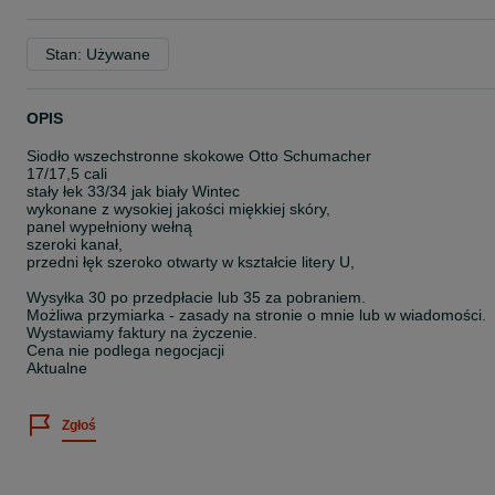
Stan: Używane
OPIS
Siodło wszechstronne skokowe Otto Schumacher
17/17,5 cali
stały łek 33/34 jak biały Wintec
wykonane z wysokiej jakości miękkiej skóry,
panel wypełniony wełną
szeroki kanał,
przedni łęk szeroko otwarty w kształcie litery U,
Wysyłka 30 po przedpłacie lub 35 za pobraniem.
Możliwa przymiarka - zasady na stronie o mnie lub w wiadomości.
Wystawiamy faktury na życzenie.
Cena nie podlega negocjacji
Aktualne
Zgłoś