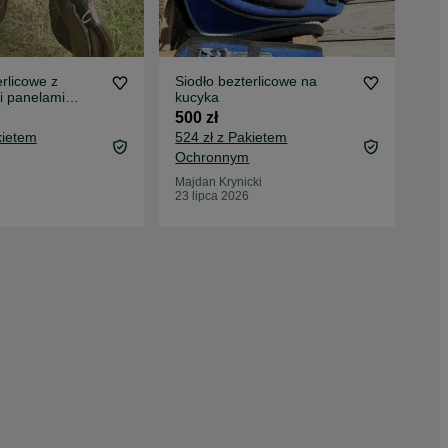
erlicowe z
Siodło bezterlicowe na
Sio
 panelami
kucyka
bez
nne
500 zł
999
kietem
524 zł z Pakietem
1 0
Ochronnym
Oc
Majdan Krynicki
Wąs
23 lipca 2026
14 