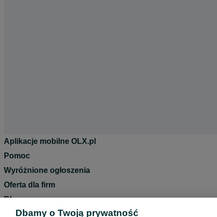
Aplikacje mobilne OLX.pl
Pomoc
Wyróżnione ogłoszenia
Oferta dla firm
Blog
Dbamy o Twoją prywatność
Regulamin