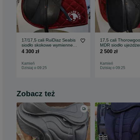
17/17,5 cali RuiDiaz Seabis
17,5 cali Thorowgo
siodło skokowe wymienne
MDR siodło ujeżdże
łeki Id.741
Id.758
4 300 zł
2 500 zł
Kamień
Kamień
Dzisiaj o 09:25
Dzisiaj o 09:25
Zobacz też