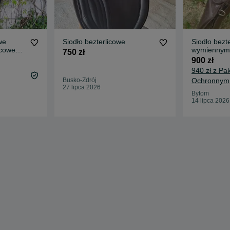
we
Siodło bezterlicowe
Siodło bezt
icowe
wymiennymi
750 zł
per
wszechstro
900 zł
940 zł z Pa
Busko-Zdrój
Ochronnym
27 lipca 2026
Bytom
14 lipca 2026