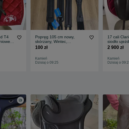
od T4
Popręg 105 cm nowy,
17 cali Cla
niowe
skórzany, Wintec,
siodło ujeż
Euroriding popreg brązowy
brązowe Id
100 zł
2 900 zł
Kamień
Kamień
Dzisiaj o 09:25
Dzisiaj o 09: