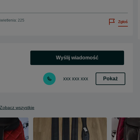
wietlenia: 225
Zgłoś
Wyślij wiadomość
Pokaż
xxx xxx xxx
Zobacz wszystkie