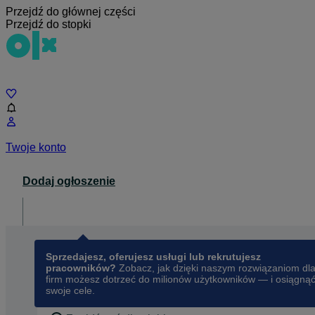
Przejdź do głównej części
Przejdź do stopki
Czat
Twoje konto
Dodaj ogłoszenie
Dla biznesu
opens in a new tab
Sprzedajesz, oferujesz usługi lub rekrutujesz
pracowników?
Zobacz, jak dzięki naszym rozwiązaniom dl
firm możesz dotrzeć do milionów użytkowników — i osiągną
swoje cele.