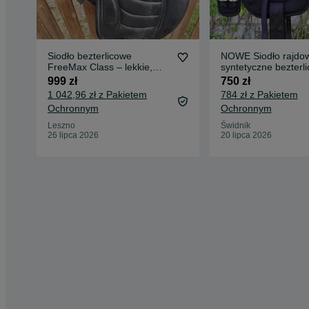
Siodło bezterlicowe
NOWE Siodło rajdo
FreeMax Class – lekkie,
syntetyczne bezterl
wygodne
Free Run GrassHop
999 zł
750 zł
1 042,96 zł z Pakietem
784 zł z Pakietem
Ochronnym
Ochronnym
Leszno
Świdnik
26 lipca 2026
20 lipca 2026