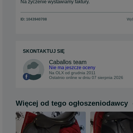
Na życzenie wystawiamy faktury.
ID:
1043940708
Wyś
SKONTAKTUJ SIĘ
Caballos team
Nie ma jeszcze oceny
Na OLX od
grudnia 2011
Ostatnio online w dniu 07 sierpnia 2026
Więcej od tego ogłoszeniodawcy