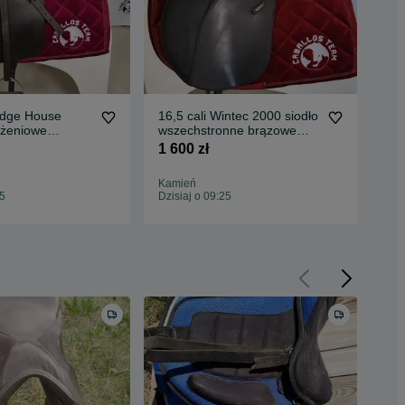
ridge House
16,5 cali Wintec 2000 siodło
53;
dżeniowe
wszechstronne brązowe
BR 
.862
Id.757
gra
1 600 zł
350
Kamień
Kam
25
Dzisiaj o 09:25
Dzis