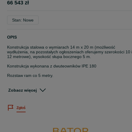
66 543 zł
Stan: Nowe
OPIS
Konstrukcja stalowa o wymiarach 14 m x 20 m (możliwość
wydłużenia, na pozostałych ogłoszeniach oferujemy szerokości 10 
12 metrowe), wysokość słupa bocznego 5 m.
Konstrukcja wykonana z dwuteowników IPE 180
Rozstaw ram co 5 metry.
Strefa obciążenia śniegiem II; strefa obciążenia wiatrem I.
Zobacz więcej
W cenie konstrukcji zawiera się:
- słupy boczne
Zgłoś
- rygle dachowe
- stężenia ścienne