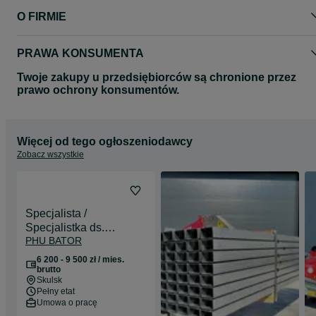
O FIRMIE
PRAWA KONSUMENTA
Twoje zakupy u przedsiębiorców są chronione przez
prawo ochrony konsumentów.
Więcej od tego ogłoszeniodawcy
Zobacz wszystkie
Specjalista /
Specjalistka ds.
PHU BATOR
administracyjno-
księgowych
6 200 - 9 500 zł / mies.
brutto
Skulsk
Pełny etat
Umowa o pracę