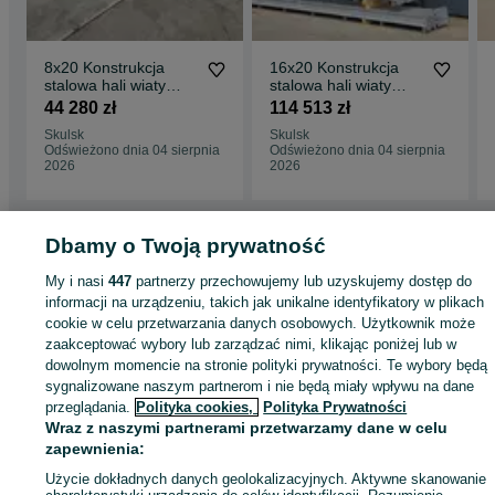
8x20 Konstrukcja
16x20 Konstrukcja
stalowa hali wiaty
stalowa hali wiaty
magazynu obory
magazynu obory
44 280 zł
114 513 zł
budynek
budynek
Skulsk
Skulsk
Odświeżono dnia 04 sierpnia
Odświeżono dnia 04 sierpnia
2026
2026
Dbamy o Twoją prywatność
Strona główna
Budowa i Remont
Garaże
Garaże - Wielkopolskie
Garaże 
My i nasi
447
partnerzy przechowujemy lub uzyskujemy dostęp do
Skulsk
informacji na urządzeniu, takich jak unikalne identyfikatory w plikach
cookie w celu przetwarzania danych osobowych. Użytkownik może
zaakceptować wybory lub zarządzać nimi, klikając poniżej lub w
KATEGORIA
dowolnym momencie na stronie polityki prywatności. Te wybory będą
sygnalizowane naszym partnerom i nie będą miały wpływu na dane
przeglądania.
Polityka cookies,
Polityka Prywatności
ID:
932779766
Wyświetlenia: 57
Wraz z naszymi partnerami przetwarzamy dane w celu
zapewnienia:
Zadzwoń / SMS
Wyślij wiadomość
Użycie dokładnych danych geolokalizacyjnych. Aktywne skanowanie