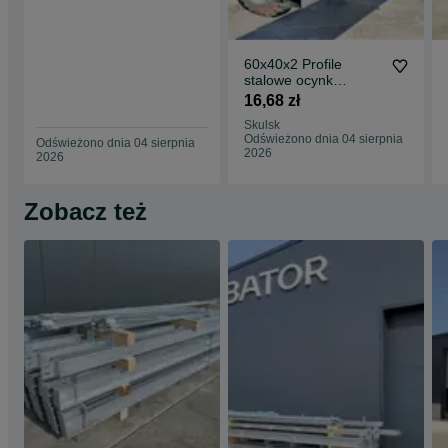
60x40x2 Profile
stalowe ocynk
zamknięte rury łaty
16,68 zł
ogrodzenie słupy
Skulsk
Odświeżono dnia 04 sierpnia
Odświeżono dnia 04 sierpnia
2026
2026
Zobacz też