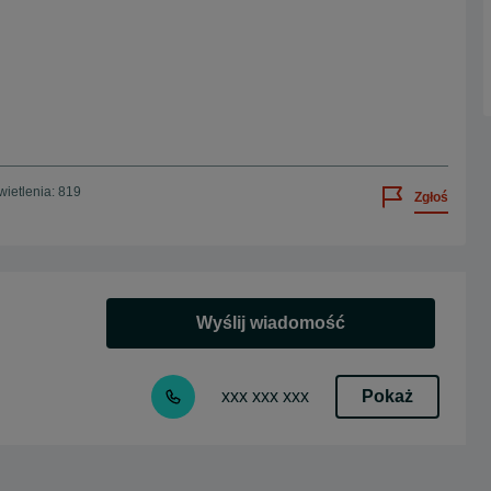
ietlenia: 819
Zgłoś
Wyślij wiadomość
Pokaż
xxx xxx xxx