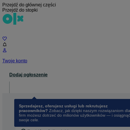
Przejdź do głównej części
Przejdź do stopki
Czat
Twoje konto
Dodaj ogłoszenie
Dla biznesu
opens in a new tab
Sprzedajesz, oferujesz usługi lub rekrutujesz
pracowników?
Zobacz, jak dzięki naszym rozwiązaniom dl
firm możesz dotrzeć do milionów użytkowników — i osiągną
swoje cele.