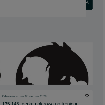
Szukaj
Odświeżono dnia 06 sierpnia 2026
135;145; derka polarowa po treningu