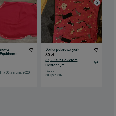
arowa
Derka polarowa york
135
 Equitheme
brą
80 zł
80 
87,20 zł z Pakietem
Ochronnym
Kam
Błonie
nia 06 sierpnia 2026
Odś
30 lipca 2026