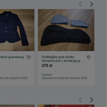
ziecki granatowy
Podkładka pod siodło
52;
HorseGuard z korekcją jak
Las
Mattes
270 zł
490
Kamień
Kam
nia 06 sierpnia 2026
Odświeżono dnia 06 sierpnia 2026
Odś